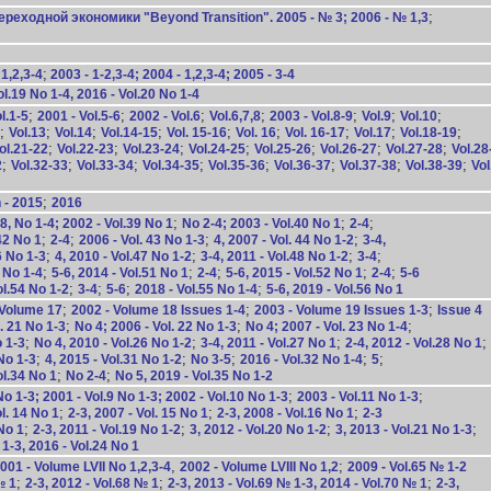
;
еходной экономики "Beyond Transition". 2005 - № 3; 2006 - № 1,3
;
1,2,3-4
2003 - 1-2,3-4; 2004 - 1,2,3-4; 2005 - 3-4
l.19 No 1-4, 2016 - Vol.20 No 1-4
;
;
;
;
;
;
;
l.1-5
2001 - Vol.5-6
2002 - Vol.6
Vol.6,7,8
2003 - Vol.8-9
Vol.9
Vol.10
;
;
;
;
;
;
;
;
;
Vol.13
Vol.14
Vol.14-15
Vol. 15-16
Vol. 16
Vol. 16-17
Vol.17
Vol.18-19
;
;
;
;
;
;
;
ol.21-22
Vol.22-23
Vol.23-24
Vol.24-25
Vol.25-26
Vol.26-27
Vol.27-28
Vol.28
;
;
;
;
;
;
;
;
2
Vol.32-33
Vol.33-34
Vol.34-35
Vol.35-36
Vol.36-37
Vol.37-38
Vol.38-39
Vol
;
 - 2015
2016
;
;
;
 No 1-4; 2002 - Vol.39 No 1
No 2-4; 2003 - Vol.40 No 1
2-4
;
;
;
;
42 No 1
2-4
2006 - Vol. 43 No 1-3
4, 2007 - Vol. 44 No 1-2
3-4,
;
;
;
;
6 No 1-3
4, 2010 - Vol.47 No 1-2
3-4, 2011 - Vol.48 No 1-2
3-4
;
;
;
;
;
 No 1-4
5-6, 2014 - Vol.51 No 1
2-4
5-6, 2015 - Vol.52 No 1
2-4
5-6
;
;
;
;
ol.54 No 1-2
3-4
5-6
2018 - Vol.55 No 1-4
5-6, 2019 - Vol.56 No 1
;
;
;
 Volume 17
2002 - Volume 18 Issues 1-4
2003 - Volume 19 Issues 1-3
Issue 4
;
;
;
. 21 No 1-3
No 4; 2006 - Vol. 22 No 1-3
No 4; 2007 - Vol. 23 No 1-4
;
;
;
;
o 1-3
No 4, 2010 - Vol.26 No 1-2
3-4, 2011 - Vol.27 No 1
2-4, 2012 - Vol.28 No 1
;
;
;
;
;
 No 1-3
4, 2015 - Vol.31 No 1-2
No 3-5
2016 - Vol.32 No 1-4
5
;
;
ol.34 No 1
No 2-4
No 5, 2019 - Vol.35 No 1-2
;
;
 1-3; 2001 - Vol.9 No 1-3; 2002 - Vol.10 No 1-3
2003 - Vol.11 No 1-3
;
;
;
ol. 14 No 1
2-3, 2007 - Vol. 15 No 1
2-3, 2008 - Vol.16 No 1
2-3
;
;
;
;
 No 1
2-3, 2011 - Vol.19 No 1-2
3, 2012 - Vol.20 No 1-2
3, 2013 - Vol.21 No 1-3
 1-3, 2016 - Vol.24 No 1
,
;
001 - Volume LVII No 1,2,3-4
2002 - Volume LVIII No 1,2
2009 - Vol.65 № 1-2
;
;
;
№ 1
2-3, 2012 - Vol.68 № 1
2-3, 2013 - Vol.69 № 1-3, 2014 - Vol.70 № 1
2-3,