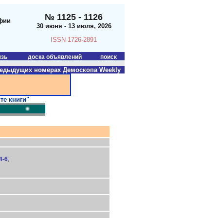
№ 1125 - 1126
фии
30 июня - 13 июля, 2026
ISSN 1726-2891
язь
доска объявлений
поиск
едыдущих номерах Демоскопа Weekly
)
те книги"
;
4-6