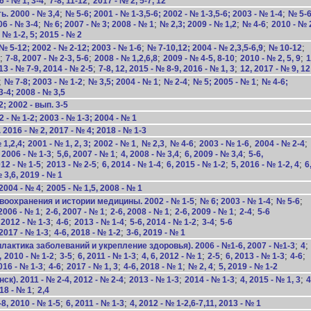
;
;
6 - № 1, 3-4
7-8, 11-12
2017 - № 2, 5-7, 12
;
;
. 2000 - № 3,4
№ 5-6; 2001 - № 1-3,5-6; 2002 - № 1-3,5-6; 2003 - № 1-4
№ 5-6
;
;
;
;
06 - № 3-4
№ 6; 2007 - № 3; 2008 - № 1
№ 2,3; 2009 - № 1,2
№ 4-6
2010 - № 2
 № 1-2, 5; 2015 - № 2
;
;
;
№ 5-12; 2002 - № 2-12; 2003 - № 1-6
№ 7-10,12; 2004 - № 2,3,5-6,9
№ 10-12
;
;
;
;
;
7-8, 2007 - № 2-3, 5-6
2008 - № 1,2,6,8
2009 - № 4-5, 8-10
2010 - № 2, 5, 9
1
;
;
13 - № 7-9, 2014 - № 2-5
7-8, 12, 2015 - № 8-9, 2016 - № 1, 3
12, 2017 - № 9, 12
;
;
;
;
;
№ 7-8; 2003 - № 1-2
№ 3,5; 2004 - № 1
№ 2-4
№ 5; 2005 - № 1
№ 4-6;
-4; 2008 - № 3,5
 2002 - вып. 3-5
2 - № 1-2; 2003 - № 1-3; 2004 - № 1
016 - № 2, 2017 - № 4; 2018 - № 1-3
,
,
;
,
;
1,2,4;
2001 - № 1, 2, 3;
2002 - № 1
№ 2,3
№ 4-6
2003 - № 1-6
2004 - № 2-4
;
;
;
;
 2006 - № 1-3
5,6, 2007 - № 1
4, 2008 - № 3,4
6, 2009 - № 3,4
5-6,
;
;
;
;
;
12 - № 1-5
2013 - № 2-5
6, 2014 - № 1-4
6, 2015 - № 1-2
5, 2016 - № 1-2, 4
6
 3,6, 2019 - № 1
;
2004 - № 4
2005 - № 1,5, 2008 - № 1
;
;
;
оохранения и истории медицины. 2002 - № 1-5
№ 6; 2003 - № 1-4
№ 5-6
;
;
;
;
;
 2006 - № 1
2-6, 2007 - № 1
2-6, 2008 - № 1
2-6, 2009 - № 1
2-4
5-6
;
;
;
;
;
;
2012 - № 1-3
4-6
2013 - № 1-4
5-6, 2014 - № 1-2
3-4
5-6
;
;
2017 - № 1-3
4-6, 2018 - № 1-2
3-6, 2019 - № 1
;
;
ктика заболеваний и укрепление здоровья). 2006 - №1-6, 2007 - №1-3
4
;
;
;
;
;
;
;
,
2010 - № 1-2
3-5
6, 2011 - № 1-3
4, 6, 2012 - № 1
2-5
6, 2013 - № 1-3
4-6
;
;
;
;
;
016 - № 1-3
4-6
2017 - № 1, 3
4-6, 2018 - № 1
№ 2, 4
5, 2019 - № 1-2
;
;
;
;
). 2011 - № 2-4, 2012 - № 2-4
2013 - № 1-3
2014 - № 1-3
4, 2015 - № 1, 3
4
;
018 - № 1
2,4
;
;
-8, 2010 - № 1-5
6, 2011 - № 1-3
4, 2012 - № 1-2,6-7,11, 2013 - № 1