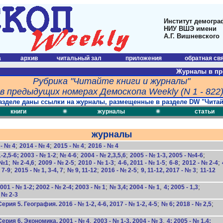
Институт демогра
НИУ ВШЭ имени
А.Г. Вишневского
а
архив
читальный зал
приложения
обратная св
Журналы в пр
Рубрика "Читайте книги и журналы"
в предыдущих номерах Демоскопа Weekly (N 1 - 822
азделе даны ссылки на журналы, размещенные в разделе DW "Читай
книги
журналы
статьи
журналы
;
;
;
- № 4
2014 - № 4
2015 - № 4
2016 - № 4
;
;
;
;
2,5-6; 2003 - № 1-2
№ 4-6
2004 - № 2,3,5,6
2005 - № 1-3, 2005 - №4-6
;
;
;
;
;
;
;
 №1
№ 2-4,6
2009 - № 2-5
2010 - № 1-3
4-6, 2011 - № 1-5
6-8
2012 - № 2-4
;
;
;
;
;
, 7-9
2015 - № 1, 3-4, 7
№ 9, 11-12
2016 - № 2-5
9, 11-12, 2017 - № 3
11-12
;
,
;
001 - № 1-2; 2002 - № 2-4; 2003 - № 1
№ 3,4; 2004 - № 1
4; 2005 - 1,3
 № 2-3
;
;
ия 5. География. 2016 - № 1-2, 4-6, 2017 - № 1-2, 4-5
№ 6; 2018 - № 2,5
,
,
ерия 6. Экономика. 2001 - № 4
2003 - № 1-3, 2004 - № 3
4; 2005 - № 1,4;