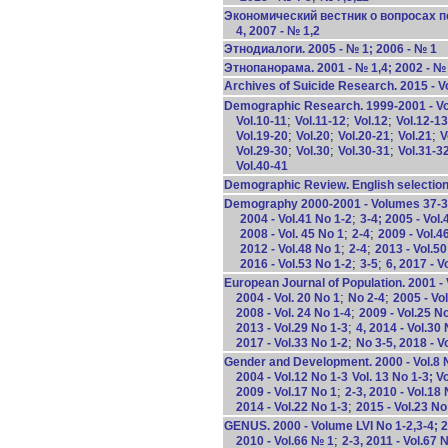
Экономический вестник о вопросах пер
4, 2007 - № 1,2
Этнодиалоги. 2005 - № 1; 2006 - № 1
Этнопанорама. 2001 - № 1,4; 2002 - № 
Archives of Suicide Research. 2015 - Vo
Demographic Research. 1999-2001 - Vo
;
;
;
Vol.10-11
Vol.11-12
Vol.12
Vol.12-13
;
;
;
;
Vol.19-20
Vol.20
Vol.20-21
Vol.21
V
;
;
;
Vol.29-30
Vol.30
Vol.30-31
Vol.31-3
Vol.40-41
Demographic Review. English selection
Demography 2000-2001 - Volumes 37-38,
;
2004 - Vol.41 No 1-2
3-4; 2005 - Vol.
;
;
2008 - Vol. 45 No 1
2-4
2009 - Vol.4
;
;
2012 - Vol.48 No 1
2-4
2013 - Vol.50
;
;
2016 - Vol.53 No 1-2
3-5
6, 2017 - V
European Journal of Population. 2001 -
;
;
2004 - Vol. 20 No 1
No 2-4
2005 - Vol
;
2008 - Vol. 24 No 1-4
2009 - Vol.25 N
;
2013 - Vol.29 No 1-3
4, 2014 - Vol.30
;
2017 - Vol.33 No 1-2
No 3-5, 2018 - V
Gender and Development. 2000 - Vol.8 No
2004 - Vol.12 No 1-3
Vol. 13 No 1-3; V
;
2009 - Vol.17 No 1
2-3, 2010 - Vol.18
;
2014 - Vol.22 No 1-3
2015 - Vol.23 No
GENUS. 2000 - Volume LVI No 1-2,3-4; 2
;
2010 - Vol.66 № 1
2-3, 2011 - Vol.67 