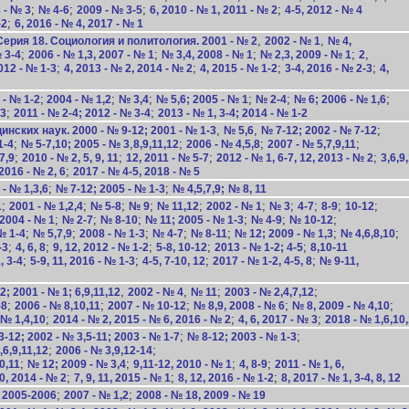
;
;
;
;
 - № 3
№ 4-6
2009 - № 3-5
6, 2010 - № 1, 2011 - № 2
4-5, 2012 - № 4
;
-2
6, 2016 - № 4, 2017 - № 1
,
,
ерия 18. Социология и политология. 2001 - № 2
2002 - № 1
№ 4,
;
;
;
;
,
 3-4
2006 - № 1,3, 2007 - № 1
№ 3,4, 2008 - № 1
№ 2,3, 2009 - № 1
2
;
;
;
;
012 - № 1-3
4, 2013 - № 2, 2014 - № 2
4, 2015 - № 1-2
3-4, 2016 - № 2-3
4,
;
;
;
;
;
;
- № 1-2
2004 - № 1,2
№ 3,4
№ 5,6; 2005 - № 1
№ 2-4
№ 6; 2006 - № 1,6
;
;
-3
2011 - № 2-4; 2012 - № 3-4
2013 - № 1, 3-4; 2014 - № 1-2
,
,
;
ских наук. 2000 - № 9-12; 2001 - № 1-3
№ 5,6
№ 7-12; 2002 - № 7-12
;
,
;
;
;
1-4
№ 5-7,10; 2005 - № 3
8,9,11,12
2006 - № 4,5,8
2007 - № 5,7,9,11
;
;
;
;
7,9
2010 - № 2, 5, 9, 11
12, 2011 - № 5-7
2012 - № 1, 6-7, 12, 2013 - № 2
3,6,9
;
 2016 - № 2, 6
2017 - № 4-5, 2018 - № 5
;
;
- № 1,3,6
№ 7-12; 2005 - № 1-3
№ 4,5,7,9;
№ 8, 11
;
;
;
;
;
;
;
;
;
;
1
2001 - № 1,2,4
№ 5-8
№ 9
№ 11,12
2002 - № 1
№ 3
4-7
8-9
10-12
;
;
;
;
;
;
2004 - № 1
№ 2-7
№ 8-10
№ 11; 2005 - № 1-3
№ 4-9
№ 10-12
;
;
;
;
;
;
;
№ 1-4
№ 5,7,9
2008 - № 1-3
№ 4-7
№ 8-11
№ 12; 2009 - № 1,3
№ 4,6,8,10
;
;
;
;
;
-3
4, 6, 8
9, 12, 2012 - № 1-2
5-8, 10-12
2013 - № 1-2; 4-5
8,10-11
;
;
;
;
, 3-4
5-9, 11, 2016 - № 1-3
4-5, 7-10, 12
2017 - № 1-2, 4-5, 8
№ 9-11,
,
,
;
;
2; 2001 - № 1;
6,9,11,12
2002 - № 4
№ 11
2003 - № 2,4,7,12
;
;
;
;
;
-8
2006 - № 8,10,11
2007 - № 10-12
№ 8,9, 2008 - № 6
№ 8, 2009 - № 4,10
;
;
;
 № 1,4,10
2014 - № 2, 2015 - № 6, 2016 - № 2
4, 6, 2017 - № 3
2018 - № 1,6,10
;
;
-12; 2002 - № 3,5-11; 2003 - № 1-7
№ 8-12; 2003 - № 1-3
;
;
5,6,9,11,12
2006 - № 3,9,12-14
;
;
;
;
10,11
№ 12; 2009 - № 3,4
9,11-12, 2010 - № 1
4, 8-9
2011 - № 1, 6,
;
;
;
0, 2014 - № 2
7, 9, 11, 2015 - № 1
8, 12, 2016 - № 1-2
8, 2017 - № 1, 3-4, 8, 12
;
;
;
2005-2006
2007 - № 1,2
2008 - № 18, 2009 - № 19