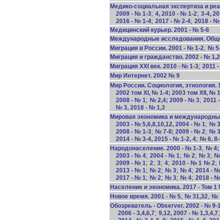
Медико-социальная экспертиза и реаб
;
;
2009 - № 1-3
4, 2010 - № 1-2
3-4, 2
;
;
2016 - № 1-4
2017 - № 2-4
2018 - №
Медицинский курьер. 2001 - № 5-6
Международные исследования. Общес
,
Миграция в России. 2001 - № 1-2
№ 5
Миграция и гражданство. 2002 - № 1,2
;
Миграция XXI век. 2010 - № 1-3
2011 -
Мир Интернет. 2002 № 9
Мир России. Социология, этнология. 19
2002 том XI, № 1-4; 2003 том XII, № 
;
;
2008 - № 1
№ 2,4; 2009 - № 3
2011 
№ 3, 2018 - № 1,3
Мировая экономика и международные
;
2003 - № 5,6,8,10,12, 2004 - № 1
№ 3
;
;
2008 - № 1-3
№ 7-8; 2009 - № 2
№ 3
;
2014 - № 3-4, 2015 - № 1-2, 4
№ 6, 8-
,
Народонаселение. 2000 - № 1-3
№ 4;
;
;
;
;
2003 - № 4
2004 - № 1
№ 2
№ 3
№
;
;
;
;
;
2009 - № 1
2
3
4
2010 - № 1
№ 2
;
;
;
;
2013 - № 1
№ 2
№ 3
№ 4
2014 - №
;
;
;
;
2017 - № 1
№ 2
№ 3
№ 4
2018 - №
Население и экономика. 2017 - Том 1
,
,
Новое время. 2001 - № 5
№ 31,32
№ 
Обозреватель - Observer. 2002 - № 9-
;
2006 - 3,4,6,7
9,12, 2007 - № 1,3,4,7