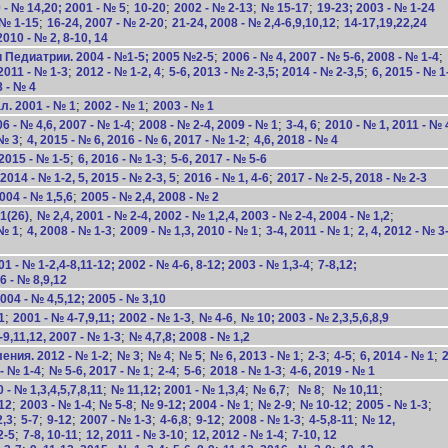
;
;
;
;
- № 14,20; 2001 - № 5
10-20
2002 - № 2-13
№ 15-17
19-23;
2003 - № 1-24
;
;
;
 № 1-15
16-24, 2007 - № 2-20
21-24, 2008 - № 2,4-6,9,10,12
14-17,19,22,24
2010 - № 2, 8-10, 14
;
;
 Педиатрии. 2004 - №1-5; 2005 №2-5
2006 - № 4, 2007 - № 5-6, 2008 - № 1-4
;
;
;
 2011 - № 1-3
2012 - № 1-2, 4
5-6, 2013 - № 2-3,5; 2014 - № 2-3,5
6, 2015 - № 1
8 - № 4
;
;
. 2001 - № 1
2002 - № 1
2003 - № 1
;
;
;
 - № 4,6, 2007 - № 1-4
2008 - № 2-4, 2009 - № 1
3-4, 6
2010 - № 1, 2011 - № 
;
;
 № 3
4, 2015 - № 6, 2016 - № 6, 2017 - № 1-2
4,6, 2018 - № 4
;
;
015 - № 1-5
6, 2016 - № 1-3
5-6, 2017 - № 5-6
;
;
14 - № 1-2, 5, 2015 - № 2-3, 5
2016 - № 1, 4-6
2017 - № 2-5, 2018 - № 2-3
;
004 - № 1,5,6
2005 - № 2,4, 2008 - № 2
,
;
1(26)
№ 2,4, 2001 - № 2-4, 2002 - № 1,2,4, 2003 - № 2-4, 2004 - № 1,2
;
;
;
;
 № 1
4, 2008 - № 1-3
2009 - № 1,3, 2010 - № 1
3-4, 2011 - № 1
2, 4, 2012 - № 3
;
1 - № 1-2,4-8,11-12; 2002 - № 4-6, 8-12; 2003 - № 1,3-4
7-8,12;
6 - № 8,9,12
004 - № 4,5,12; 2005 - № 3,10
;
,
,
1
2001 - № 4-7,9,11;
2002 - № 1-3
№ 4-6
№ 10; 2003 - № 2,3,5,6,8,9
;
,11,12, 2007 - № 1-3
№ 4,7,8; 2008 - № 1,2
;
;
;
;
;
;
;
;
ния. 2012 - № 1-2
№ 3
№ 4
№ 5
№ 6, 2013 - № 1
2-3
4-5
6, 2014 - № 1
;
;
;
;
;
- № 1-4
№ 5-6, 2017 - № 1
2-4
5-6
2018 - № 1-3
4-6, 2019 - № 1
;
;
;
;
;
 № 1,3,4,5,7,8,11
№ 11,12; 2001 - № 1,3,4
№ 6,7
№ 8
№ 10,11
;
;
;
;
;
;
;
12
2003 - № 1-4
№ 5-8
№ 9-12; 2004 - № 1
№ 2-9
№ 10-12
2005 - № 1-3
;
;
;
;
;
;
;
;
2,3
5-7
9-12
2007 - № 1-3
4-6,8
9-12
2008 - № 1-3
4-5,8-11
№ 12,
;
;
;
;
2-5
7-8, 10-11
12, 2011 - № 3-10
12, 2012 - № 1-4
7-10, 12