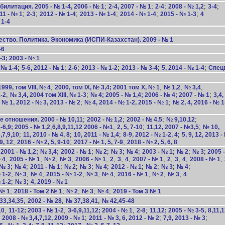
;
;
;
;
;
илитация. 2005 - № 1-4, 2006 - № 1
2-4, 2007 - № 1
2-4
2008 - № 1,2
3-4
;
;
;
;
;
;
011 - № 1
2-3
2012 - № 1-4
2013 - № 1-4
2014 - № 1-4
2015 - № 1-3
4
 1-4
тво. Политика. Экономика (ИСПИ-Казахстан). 2009 - № 1
-6
-3; 2003 - № 1
;
;
;
;
;
;
 № 1-4
5-6, 2012 - № 1
2-6
2013 - № 1-2
2013 - № 3-4
5, 2014 - № 1-4
Спецв
,
,
,
,
99, том VIII, № 4
2000, том IX, № 3,4; 2001 том X, № 1
№ 1,2
№ 3,4
,
;
;
1-2
№ 3,4, 2004 том XIII, № 1-3
№ 4; 2005 - № 1,4; 2006 - № 4; 2007 - № 1
3,4,
;
;
- № 1, 2012 - № 3, 2013 - № 2
№ 4, 2014 - № 1-2, 2015 - № 1
№ 2, 4, 2016 - № 1
;
;
;
;
 отношения. 2000 - № 10,11
2002 - № 1,2
2002 - № 4,5
№ 9,10,12
,
,
;
;
-6,9; 2005 - № 1,2
6,8,9,11,12 2006 - №1
2, 5, 7-10
11,12, 2007 - №3,5
№ 10,
;
;
;
;
,7,9,10
11, 2010 - № 4, 8
10, 2011 - № 1,4
8-9, 2012 - № 1-2, 4
5, 9, 12, 2013 
;
;
;
9, 12
2016 - № 2, 5, 9-10
2017 - № 1, 5, 7-9
2018 - № 2, 5, 6, 8
;
;
;
;
;
;
;
 2001 - № 1,2;
№ 3,4;
2002 - № 1
№ 2
№ 3
№ 4
2003 - № 1
№ 2
№ 3
2005 
;
;
;
;
,
,
,
;
;
;
;
;
;
 4
2005 - № 1
№ 2
№ 3
2006 - № 1
2
3
4
2007 - № 1
2
3
4
2008 - № 1
;
;
;
;
;
;
;
;
;
;
№ 3
№ 4
2011 - № 1
№ 2
№ 3
№ 4
2012 - № 1
№ 2
№ 3
№ 4
;
;
;
;
;
;
;
;
;
 1-2
№ 3
№ 4
2015 - № 1-2
№ 3
№ 4
2016 - № 1
№ 2
№ 3
4
;
;
 1-2
№ 3
4, 2019 - № 1
;
;
;
;
;
 № 1
2018 - Том 2 № 1
№ 2
№ 3
№ 4
2019 - Том 3 № 1
,
,
,
33,34,35
2002 - № 28
№ 37,38,41
№ 42,45-48
,
,
,
;
10
11-12; 2003 - № 1-2
3-6,9,11,12; 2004 - № 1
2-8
11,12; 2005 - № 3-5,
8,11,1
;
;
;
;
2008 - № 3,4,7,12, 2009 - № 1
2011 - № 3, 6, 2012 - № 2
7,9, 2013 - № 3