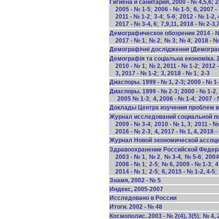
Гигиена и санитария, 2000 - № 4,5,6; 2
;
;
2005 - № 1-5
2006 - № 1-5
6, 2007 -
;
;
;
2011 - № 1-2
3-4
5-6
2012 - № 1-2, 
;
2017 - № 3-4, 6
7,9,11, 2018 - № 2-3,
Демографическое обозрение 2014 - 
;
;
;
;
2017 - № 1
№ 2
№ 3
№ 4
2018 - №
Демографiчнi дослiдження (Демографи
Демографiя та соцiальна економiка. 
;
;
2010 - № 1
№ 2, 2011 - № 1-2
2012 -
;
;
3, 2017 - № 1-2
3, 2018 - № 1
2-3
Диаспоры. 1999 - № 1, 2-3; 2000 - № 1
Диаспоры. 1999 - № 2-3; 2000 - № 1-2
;
;
2005 № 1-3
4, 2006 - № 1-4
2007 - 
Доклады Центра изучения проблем вы
Журнал исследований социальной поли
;
;
2009 - № 3-4
2010 - № 1, 3
2011 - №
;
2016 - № 2-3
4, 2017 - № 1, 4, 2018 -
Журнал Новой экономической ассоциа
Здравоохранение Российской Федераци
,
,
,
;
2003 - № 1
№ 2
№ 3-4
№ 5-6
2004
;
;
;
2008 - № 1
2-5
№ 6, 2009 - № 1-3
4
;
;
;
2014 - № 1
2-5
6, 2015 - № 1-2, 4-5
Знамя, 2002 - № 5
Индекс, 2005-2007
Исследовано в России
Итоги. 2002 - № 48
;
Космополис. 2003 - № 2(4), 3(5)
№ 4, 