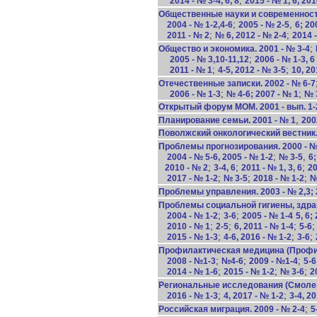
;
2014 - № 3-4, 6, 8
2015 - № 1, 6, 201
Общественные науки и современность
;
,
2004 - № 1-2,4-6
2005 - № 2-5
6; 20
;
;
2011 - № 2
№ 6, 2012 - № 2-4
2014 -
;
Общество и экономика. 2001 - № 3-4
;
2005 - № 3,10-11,12
2006 - № 1-3, 6
;
;
2011 - № 1
4-5, 2012 - № 3-5
10, 20
Отечественные записки. 2002 - № 6-7
;
;
2006 - № 1-3
№ 4-6; 2007 - № 1
№ 3
Открытый форум МОМ. 2001 - вып. 1-2;
,
Планирование семьи. 2001 - № 1
200
Поволжский онкологический вестник. 2
Проблемы прогнозирования. 2000 - № 
;
,
2004 - № 5-6, 2005 - № 1-2
№ 3-5
6;
;
;
;
2010 - № 2
3-4, 6
2011 - № 1, 3, 6
20
;
;
;
2017 - № 1-2
№ 3-5
2018 - № 1-2
№
Проблемы управления. 2003 - № 2,3; 
Проблемы социальной гигиены, здрав
;
;
2004 - № 1-2
3-6
2005 - № 1-4
5, 6;
;
;
;
2010 - № 1
2-5
6, 2011 - № 1-4
5-6
;
;
;
2015 - № 1-3
4-6, 2016 - № 1-2
3-6
Профилактическая медицина (Профила
;
;
;
2008 - №1-3
№4-6
2009 - №1-4
5-6
;
;
;
2014 - № 1-6
2015 - № 1-2
№ 3-6
2
Региональные исследования (Смоленск
;
;
2016 - № 1-3
4, 2017 - № 1-2
3-4, 2
;
Российская миграция. 2009 - № 2-4
5