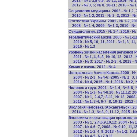
;
2013 - № 2-3,5-6,9
10-12, 2014 - № 1,
;
;
2017 - № 3, 5
№ 8, 10-11
2018 - № 1
Социология медицины. 2003 - № 1,2, 2
;
2010 - № 1-2, 2011 - № 1
2, 2012 - №
Статистика Украины. 2001 - № 1-2, 2002 
2008 - № 1-4, 2009 - № 1-3, 2010 - № 
Суицидология. 2015 - № 1-4, 2016 - № 
Терапевтический архив. 2005 - № 1-1
;
;
2010 - № 5, 10
11, 2011 - № 1, 3
11,
2016 - № 1,3
Уровень жизни населения регионов Ро
;
;
2011 - № 1, 4, 6, 8
№ 10, 12
2012 - 
;
;
2016 - № 3
2017 - № 2-3
4, 2018 - 
Химия и жизнь. 2012 - № 4
Центральная Азия и Кавказ. 2000 - № 4
;
,
2004 - № 2-3
№ 4-6;
2005 - № 2
3, 
;
2014 - № 4, 2015 - № 1, 2016 - № 2
;
;
Человек и труд. 2001 - № 1-4
№ 5-8
;
;
2004 - № 1-3
№ 4-8,10
№ 11,12; 20
;
;
;
;
2007 - № 1
2-4,7
8-11
№ 12
2008 
;
;
2011 - № 1, 3-4, 6-7
8, 10-11
2012 - 
Экология человека (Архангельск). 201
;
;
2014 - № 1-3
№ 8, 9, 11-12
2015 - № 
Экономика и организация промышленно
,
2003 - № 1
2,4,6,9,10,12; 2004 - № 1
;
;
2007 - № 4-6
7, 2008 - № 9,10
11,12
;
2012 - № 1-2, 4, 9, 2013 - № 1-2
6,8,
;
2018 - № 4-5
№ 7,8,11