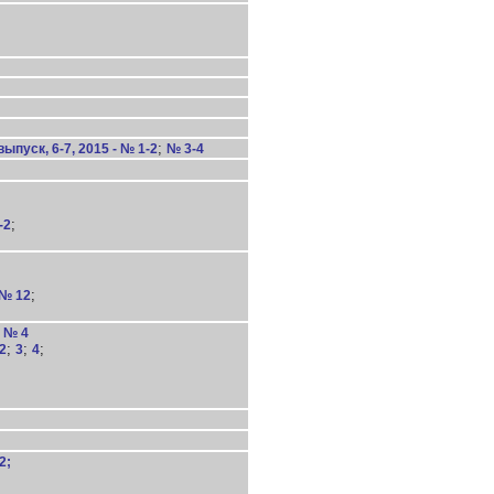
;
ыпуск, 6-7, 2015 - № 1-2
№ 3-4
;
-2
;
- № 12
- № 4
;
;
;
2
3
4
2;