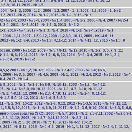
;
;
;
;
 3-7
9, 11-12, 2015 - № 1, 3-4
5-6, 8-9
11-12, 2016 - № 3-8
10, 12
;
,3,6-8
10-11, 2019 - № 1-5
;
;
;
;
004 - № 1
2, 2005 - 1, 2
2006 - 1,2, 2007 - 1
2, 2008 - 1,2, 2009 - 1
№ 2
;
 1,2, 2013 - № 2
2014 - № 1-2, 2015 - № 1-2, 2016 - № 1
- № 2-4, 2003 - № 3-4, 2004 - № 1, 4, 2005 - № 1-2, 2006 - № 4, 2007 - № 2-4
;
;
1, 3-4
2011 - № 3, 2012 - № 1-2
3, 2013 - № 1-2
;
;
;
1-3
2016 - № 4, 2017 - № 1, 3
№ 4, 2018 - № 1-2
№ 3-4, 2019 - № 1
;
;
;
2
2006 - 1,11, 2007 - 1,5,9-12, 2008 - 1,2,8,9
10-11, 2009 - №1-4,6
11
;
;
;
;
;
 2012 - № 1-2
8-9, 2013 - № 1,3
4,11-12
2014 - № 7-11
12, 2015 - № 1,5
9
;
;
;
;
ссии. 2008 - № 1-12
2009 - № 5,7,8-11
№ 12, 2010 - № 1-2
3, 5, 7, 9, 11
;
;
;
;
№ 1-4
6, 8, 10-11, 2013 - № 1-2
6, 8, 10, 2014 - № 2
3-4, 2015 - № 1
2-4
;
№ 2-3
4, 2019 - № 1-2
;
;
,5,6; 2001 - № 1,2
№ 3-5; 2002 - № 1,2,4-6; 2003 - № 3-4
№ 6,
;
;
;
6; 2006 - № 3, 5
2007 - № 4,5; 2008 - № 1
2011 - № 2,4, 2012 - № 3, 2013 - № 4
№ 4, 2017 - № 1-4
;
;
;
;
;
№ 9; 2002 - № 1
№ 2-7
№ 8-9
№ 10-12; 2003 - № 1,2
№ 4-12
;
;
,
,
;
05 - № 1-4
№ 5-8
№ 10-12; 2006 - № 1-3
4-7
8-10
№ 11-12
;
;
;
;
;
;
- № 1
4-8,11
12, 2009 - № 2,3
4,7,8
12, 2010 - № 2-4
8, 11-12
;
;
№ 1-2, 5-9
11-12, 2013 - № 1-4
5-6, 8-9
;
;
;
;
,
1 - № 1, 3-9
10-12
2012 - № 2-8
9,12, 2012 - № 1-3,5
2013 - № 7-9, 11, 12
;
;
;
;
1, 3-5, 8, 12, 2016 - № 1
4, 6-9, 11, 2017 - № 1-2
3-6, 9-10
2018 - № 1-3, 5
6,8
;
го производства (ЭКО). 2000 - № 5,7; 2001 - № 1
2,5-7,11; 2002 - № 2,6,8-
;
;
;
;
2-8
11-12; 2005 - № 1-3,7
9,11,12 2006 - № 2,3
11,
;
;
;
;
, 2009 - № 2
5, 10, 2010 - № 7
10, 2011 - № 4-5
10-12
;
;
;
;
;
9
2014 - № 8-11
2015 - № 4, 6-9
2016 - № 1, 4, 11, 12
2017 - № 2-4, 7
11-12,