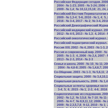
Российская Федерация сегодня. 2000 
2004 - № 1-23; 2005 - № 3-24; 2006 -
;
;
2009 - № 1,4
№ 10,12,15,18
21, 24, 
Российский Вестник Перинаталогии и
;
;
2009 - № 1,3-4
5-6, 2010 - № 1, 4
5,
;
2016 - № 3-4, 2017 - № 2
№ 3-4, 201
Российский Демографический Журнал
Российский медицинский журнал. 2006
;
2012 - № 4-5, 2013 - № 1,3
4, 2014 -
Российский онкологический журнал. 2
Российский педиатрический журнал. 20
Россия XXI. 2002 - № 4, 2003 - № 1-3, 2
Россия и современный мир. 2000 - № 
;
2005 - № 1-3
4, 2006 - № 2,4, 2007 -
2013 - № 2-3, 2014 - № 2-3
,
Семья и школа. 2000 - № 10
№ 11; 200
2004 - № 4,6-8; 2005 - № 1,4,6,7; 200
,
;
Со-Общение. 2003 - № 1-3
№ 5,6,11
2
Социальная защита. 2000 - № 3,4,10,1
Социальная реальность. 2006 - № 1,4-9
Социальные аспекты здоровья населе
;
;
;
;
;
;
3-4
5
6
2015 - № 1
2-3
4-6
2016 
Социологические исследования. 2000 -
;
;
;
2002 - № 1,2
№ 3,5,6
№ 7-10
№ 11-
;
,
2005 - № 4-7
№ 8,9,11
12; 2006 - № 
;
;
2009 - № 2,3,5,7,8
9-12, 2010 - № 1