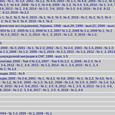
,
;
;
;
;
;
001 - № 1
№ 3,4
2002 - № 1,2
№ 4-6; 2003 - № 1-3
№ 4-6
2004 - № 1-2
№ 3
;
;
;
;
;
;
;
 № 1-3
№ 4-6
2008 - № 1-3
№ 4-6; 2009 - № 1-2
№ 3-4
5-6, 2010 - № 1
2-4
;
;
;
;
;
4-6, 2013 - № 1
2-6, 2014 - № 1-2
3-6
2015 - № 1-5
6-9, 2016 - № 2-6
8-12
;
7
9-12, 2019 - № 2,3
;
;
;
;
;
;
;
;
;
;
;
№ 1
№ 2
№ 3
№ 4
2015 - № 1
№ 2
№ 3
№ 4
2016 - № 1
№ 2
№ 3
№ 4
;
;
;
;
;
 1
№ 2
№ 3
№ 4
2019 - № 1
№ 2
ческие исследования), Украина. 1998 - вып.20; 1999 - вып.21; 2000 - вып.
,
;
2004 № 1-2
2005 № 1-2, 2006 № 1-2, 2007 № 1-2, 2008 № 1-2, 2009 № 1
№ 2
;
;
;
;
 № 1-2; 2013 - № 1
2; 2014 - № 1
2; 2015 - № 1-2
3; 2016 - № 1-2
-2
,
,
,
,
2000 - № 3; 2001 - № 1
№ 2-3; 2002 - № 1
№ 2-4
2003 - № 1-4, 2004 - № 1-3
;
;
№ 1-3, 2008 - № 1-2
2009 - № 2, 2010 - № 1-2, 2011 - № 1-2, 2012 - № 1
2, 2013
нужденной миграции в СНГ. 1999 - вып. 1-5
;
;
тики. 2006 - Том 4 № 2,4, 2007 - Том 5 № 2,3
4, 2008 - № 2-3
№ 4
;
;
;
;
 3-4, 2012 - № 1
2-4
2013 - № 1-2, 2014 - № 1
2-4, 2015 - № 1
2, 4
;
 № 1
№ 2,4
ции. 2011 - № 9
,
;
;
,
,
,
,
и, 2000 - № 2-6; 2001 - № 1
№ 2,3
№ 5,6
2002 - № 1
№ 2,3
№ 4,5
№ 6
,
;
;
;
;
;
;
 - № 1,2
№ 3-6
2005 - № 1-3
№ 4,5
2006 - № 1-2
№ 3-5
6, 2007 - № 1-4
5,6
;
;
;
;
;
;
;
-6
2010 - № 1-4
5-6, 2011 - № 1
2-5
6, 2012 - № 1
2-5
6, 2013 - № 1-3
4-6,
;
;
;
6, 2016 - № 1-2
3, 5-6, 2017 - № 1
2-5
6, 2018 - № 2, 4-6
2004 - № 1-3, 2005 - № 1, 2008 - № 1