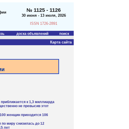
№ 1125 - 1126
фии
30 июня - 13 июля, 2026
ISSN 1726-2891
язь
доска объявлений
поиск
Карта сайта
ии
т приближается к 1,3 миллиарда
ущественно не превысив этот
а 100 женщин приходится 106
м по миру снизилась до 12
15 лет