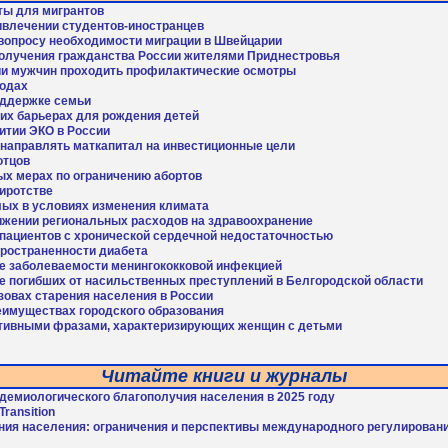
ты для мигрантов
ивлечении студентов-иностранцев
вопросу необходимости миграции в Швейцарии
олучения гражданства России жителями Приднестровья
ии мужчин проходить профилактические осмотры
водах
оддержке семьи
ких барьерах для рождения детей
итии ЭКО в России
 направлять маткапитал на инвестиционные цели
отцов
ых мерах по ограничению абортов
сиротстве
лых в условиях изменения климата
нижении региональных расходов на здравоохранение
 пациентов с хронической сердечной недостаточностью
пространенности диабета
те заболеваемости менингококковой инфекцией
те погибших от насильственных преступлений в Белгородской области
зовах старения населения в России
еимуществах городского образования
гативными фразами, характеризирующих женщин с детьми
Читайте книги и журналы
демиологического благополучия населения в 2025 году
Transition
ия населения: ограничения и перспективы международного регулировани