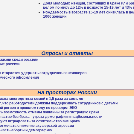
Доля молодых женщин, состоящих в браке или бр
целом по миру до 12% в возрасте 15-19 лет и 43% 
Рождаемость в возрасте 15-19 лет снизилась в це
1000 женщин
Опросы и ответы
 жизни среди россиян
ие россиян
я старается удержать сотрудников-пенсионеров
ического оформления
На просторах России
исла многодетных семей в 1,5 раза за семь лет
т, что работодатели должны поддерживать сотрудников с детьми
й регион в прошлом году не проводил ЭКО
ть возможность отмены пошлины за регистрацию брака
ьство без брака - угроза демографии и нацбезопасности
руют штрафовать за сожительство вне брака
 отмечать снижение акушерской агрессии
зывать аборты и демографию