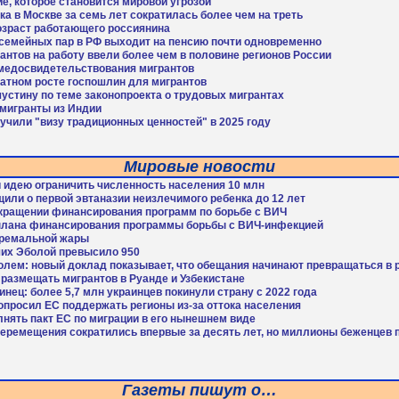
е, которое становится мировой угрозой
ка в Москве за семь лет сократилась более чем на треть
озраст работающего россиянина
 семейных пар в РФ выходит на пенсию почти одновременно
антов на работу ввели более чем в половине регионов России
медосвидетельствования мигрантов
ратном росте госпошлин для мигрантов
устину по теме законопроекта о трудовых мигрантах
 мигранты из Индии
учили "визу традиционных ценностей" в 2025 году
Мировые новости
идею ограничить численность населения 10 млн
ли о первой эвтаназии неизлечимого ребенка до 12 лет
кращении финансирования программ по борьбе с ВИЧ
плана финансирования программы борьбы с ВИЧ-инфекцией
тремальной жары
ших Эболой превысило 950
голем: новый доклад показывает, что обещания начинают превращаться в
С размещать мигрантов в Руанде и Узбекистане
нец: более 5,7 млн украинцев покинули страну с 2022 года
опросил ЕС поддержать регионы из-за оттока населения
нять пакт ЕС по миграции в его нынешнем виде
ремещения сократились впервые за десять лет, но миллионы беженцев п
Газеты пишут о…