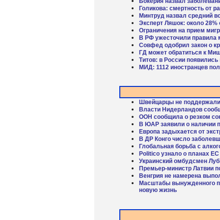
Бокерия назвал заболевани
Голикова: смертность от ра
Минтруд назвал средний в
Эксперт Ляшок: около 28%
Ограничения на прием мигр
В РФ ужесточили правила 
Совфед одобрил закон о к
ГД может обратиться к Миш
Титов: в России появились
МИД: 1112 иностранцев пол
Швейцарцы не поддержали 
Власти Нидерландов сообщи
ООН сообщила о резком со
В ЮАР заявили о наличии 
Европа задыхается от экс
В ДР Конго число заболев
Глобальная борьба с алко
Politico узнало о планах Е
Украинский омбудсмен Луби
Премьер-министр Латвии п
Венгрия не намерена выпол
Масштабы вынужденного пе
новую жизнь