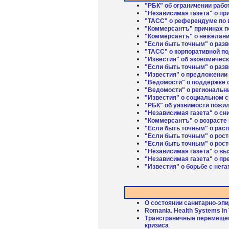
"РБК" об ограничении рабо
"Независимая газета" о пр
"ТАСС" о референдуме по 
"Коммерсантъ" причинах п
"Коммерсантъ" о нежелан
"Если быть точным" о раз
"ТАСС" о корпоративной п
"Известия" об экономичес
"Если быть точным" о разв
"Известия" о предложении
"Ведомости" о поддержке 
"Ведомости" о региональн
"Известия" о социальном 
"РБК" об уязвимости пожи
"Независимая газета" о с
"Коммерсантъ" о возрасте
"Если быть точным" о рас
"Если быть точным" о рос
"Если быть точным" о рос
"Независимая газета" о вы
"Независимая газета" о пр
"Известия" о борьбе с не
О состоянии санитарно-эпи
Romania. Health Systems in 
Трансграничные перемещен
кризиса