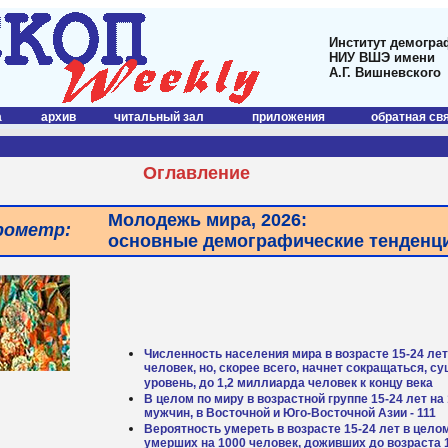
Институт демогра
НИУ ВШЭ имени
А.Г. Вишневского
а
архив
читальный зал
приложения
обратная св
Оглавление
Молодежь мира, 2026:
рометр:
основные демографические тенденц
Численность населения мира в возрасте 15-24 ле
человек, но, скорее всего, начнет сокращаться, с
уровень, до 1,2 миллиарда человек к концу века
В целом по миру в возрастной группе 15-24 лет н
мужчин, в Восточной и Юго-Восточной Азии - 111
Вероятность умереть в возрасте 15-24 лет в цело
умерших на 1000 человек, доживших до возраста 