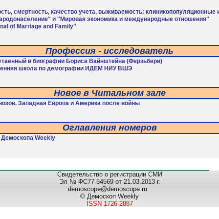
ость, смертность, качество учета, выживаемость: клиникопопуляционные
ародонаселение" и "Мировая экономика и международные отношения"
l of Marriage and Family"
Профессия - исследователь
утаенный в биографии Бориса Вайнштейна (Ферзьбери)
сенняя школа по демографии ИДЕМ НИУ ВШЭ
Новое в Читальном зале
озов. Западная Европа и Америка после войны
Оглавления номеров
 Демоскопа Weekly
Свидетельство о регистрации СМИ
Эл № ФС77-54569 от 21.03.2013 г.
demoscope@demoscope.ru
© Демоскоп Weekly
ISSN 1726-2887