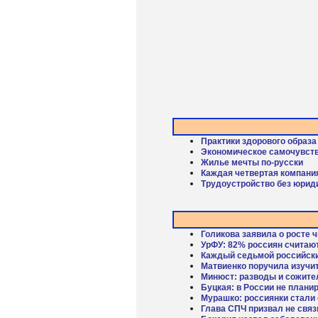
Практики здорового образа
Экономическое самочувств
Жилье мечты по-русски
Каждая четвертая компани
Трудоустройство без юрид
Голикова заявила о росте ч
УрФУ: 82% россиян считаю
Каждый седьмой российски
Матвиенко поручила изучи
Минюст: разводы и сожител
Буцкая: в России не плани
Мурашко: россиянки стали
Глава СПЧ призвал не свя