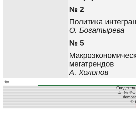
№ 2
Политика интегра
О. Богатырева
№ 5
Макроэкономическ
мегатрендов
А. Холопов
Свидетель
Эл № ФС77
demos
© 