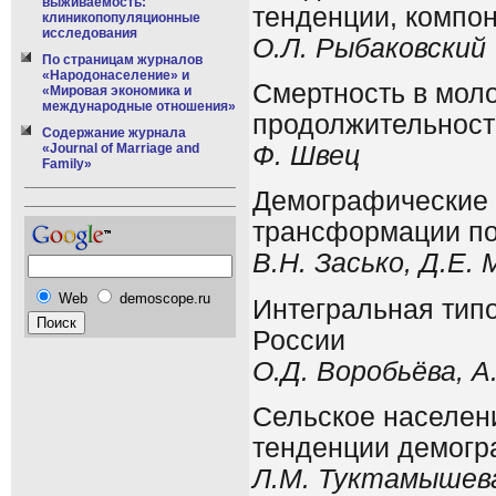
выживаемость:
тенденции, компо
клиникопопуляционные
исследования
О.Л. Рыбаковский
По страницам журналов
«Народонаселение» и
Смертность в мол
«Мировая экономика и
международные отношения»
продолжительност
Содержание журнала
Ф. Швец
«Journal of Marriage and
Family»
Демографические 
трансформации по
В.Н. Засько, Д.Е.
Web
demoscope.ru
Интегральная тип
России
О.Д. Воробьёва, 
Сельское населен
тенденции демогр
Л.М. Туктамышева,