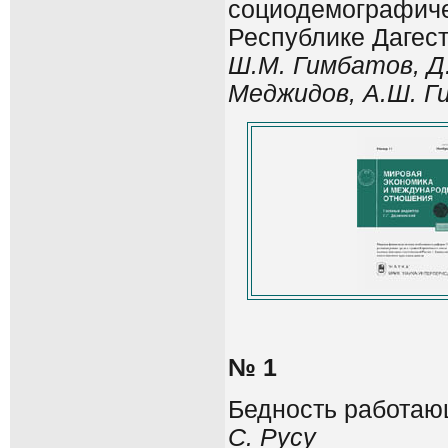
социодемографиче
Республике Дагест
Ш.М. Гимбатов, Д.
Меджидов, А.Ш. Г
№ 1
Бедность работаю
С. Русу