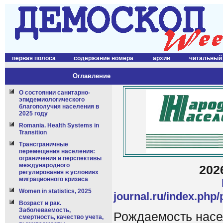
первая полоса
содержание номера
архив
читальный
Оглавление
О состоянии санитарно-
эпидемиологического
благополучия населения в
2025 году
Romania. Health Systems in
Transition
Трансграничные
перемещения населения:
ограничения и перспективы
международного
202
регулирования в условиях
миграционного кризиса
Women in statistics, 2025
journal.ru/index.ph
Возраст и рак.
Заболеваемость,
Рождаемость насел
смертность, качество учета,