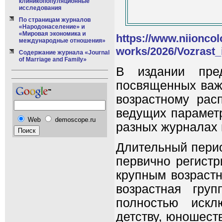
клиникопопуляционные
исследования
По страницам журналов
«Народонаселение» и
«Мировая экономика и
https://www.niioncol
международные отношения»
works/2026/Vozrast_
Содержание журнала «Journal
of Marriage and Family»
В издании пред
посвященных важ
возрастному рас
ведущих параметр
Web
demoscope.ru
разных журналах 
Длительный пери
первично регист
крупным возрастн
возрастная гру
полностью искл
детству, юношест