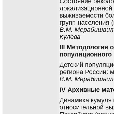
Состояние онколо
локализационной с
выживаемости бо
групп населения 
В.М. Мерабишвили
Кулёва
III
Методология о
популяционного 
Детский популяци
региона России: 
В.М. Мерабишвил
IV
Архивные мат
Динамика кумулят
относительной выж