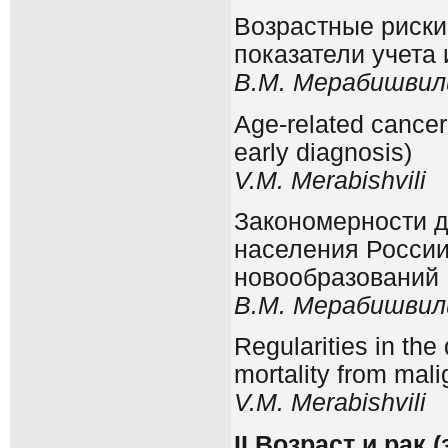
Возрастные риски
показатели учета 
В
.М
. Мерабишвил
Age-related cancer 
early diagnosis)
V
.
M
.
Merabishvili
Закономерности д
населения России
новообразований
В
.M. Мерабишвил
Regularities in the
mortality from mal
V
.
M
.
Merabishvili
II
Возраст и рак (