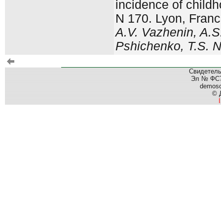
incidence of childh
N 170. Lyon, Franc
A.V. Vazhenin, A.S
Pshichenko, T.S. N
Свидетель
Эл № ФС77
demos
© 