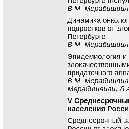
Петербурге (попу
В.М. Мерабишвил
Динамика онколог
подростков от зл
Петербурге
В.М. Мерабишвил
Эпидемиология и 
злокачественными
придаточного аппа
В.М. Мерабишвили
Мерабишвили, Л 
V
Среднесрочный
населения Росси
Среднесрочный ва
России от злокач