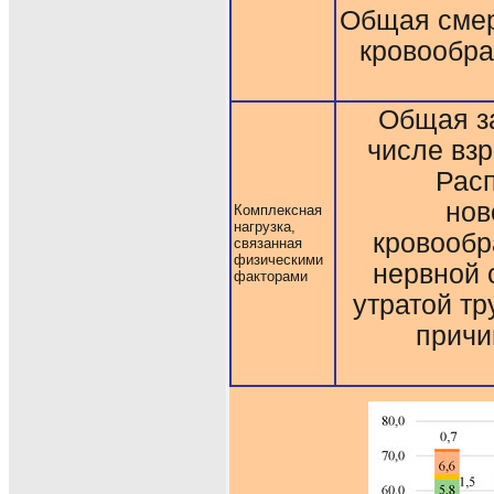
Общая смер
кровообра
Общая за
числе вз
Рас
нов
Комплексная
нагрузка,
кровообр
связанная
физическими
нервной 
факторами
утратой т
причи