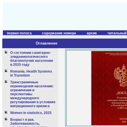
первая полоса
содержание номера
архив
читальный
Оглавление
О состоянии санитарно-
эпидемиологического
благополучия населения
в 2025 году
Romania. Health Systems
in Transition
Трансграничные
перемещения населения:
ограничения и
перспективы
международного
регулирования в условиях
миграционного кризиса
Women in statistics, 2025
Возраст и рак.
Заболеваемость,