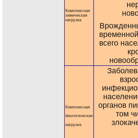
не
Комплексная
ново
химическая
нагрузка
Врожденны
временной
всего насе
кр
новооб
Заболев
взро
инфекцио
населени
органов п
Комплексная
том ч
биологическая
злокач
нагрузка