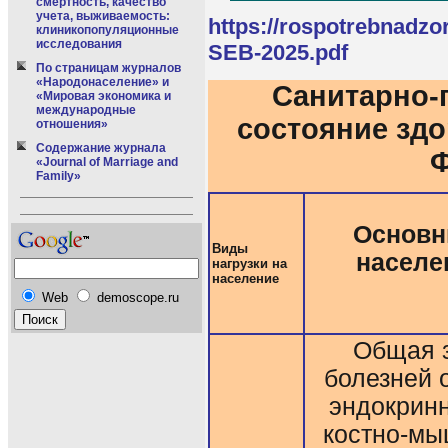
смертность, качество
учета, выживаемость:
https://rospotrebnadzo
клиникопопуляционные
исследования
SEB-2025.pdf
По страницам журналов
«Народонаселение» и
Санитарно-
«Мировая экономика и
международные
состояние здо
отношения»
Содержание журнала
Ф
«Journal of Marriage and
Family»
Основн
Виды
населе
нагрузки на
население
Web
demoscope.ru
Общая з
болезней 
эндокрин
костно-мы