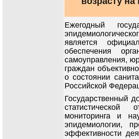
возрасту на
Ежегодный госуд
эпидемиологическо
является официа
обеспечения орга
самоуправления, юр
граждан объективн
о состоянии санита
Российской Федера
Государственный д
статистической о
мониторинга и нау
эпидемиологии, п
эффективности дея