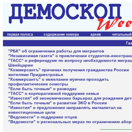
первая полоса
содержание номера
архив
читальный
Газ
"РБК" об ограничении работы для мигрантов
"Независимая газета" о привлечении студентов-иностран
"ТАСС" о референдуме по вопросу необходимости мигра
Швейцарии
"Коммерсантъ" причинах получения гражданства России
жителями Приднестровья
"Коммерсантъ" о нежелании мужчин проходить
профилактические осмотры
"Если быть точным" о разводах
"ТАСС" о корпоративной поддержке семьи
"Известия" об экономических барьерах для рождения дет
"Если быть точным" о развитии ЭКО в России
"Известия" о предложении направлять маткапитал на
инвестиционные цели
"Ведомости" о поддержке отцов
"Ведомости" о региональных мерах по ограничению абор