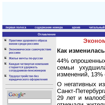
первая полоса
содержание номера
архив
читальный
Оглавление
Эконом
Практики здорового образа
жизни среди россиян
Как изменилась
Экономическое самочувствие
россиян
Жилье мечты по-русски
44% опрошенных 
Каждая четвертая компания
семьи ухудшил
старается удержать
сотрудников-пенсионеров
изменений, 13%
Трудоустройство без
юридического оформления
О негативных и
Санкт-Петербург
29 лет и малоо
отмечали жител