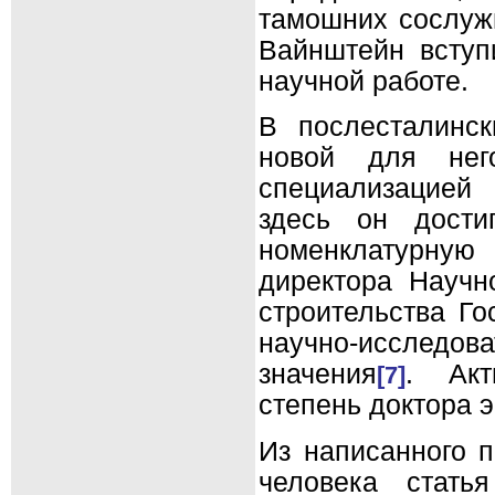
тамошних сослуж
Вайнштейн вступ
научной работе.
В послесталинс
новой для нег
специализацией 
здесь он дости
номенклатурную
директора Научно
строительства Го
научно-исследо
значения
. Акт
[7]
степень доктора 
Из написанного п
человека стать