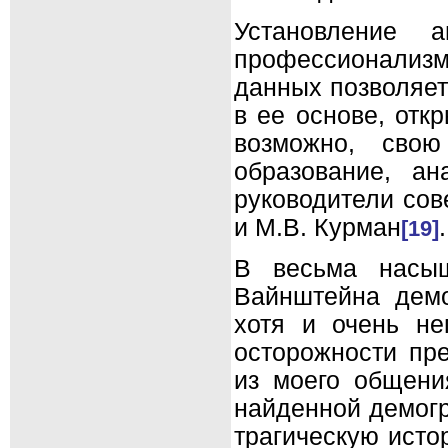
Установление 
профессионализма
данных позволяет
в ее основе, отк
возможно, свою
образование, а
руководители сов
и М.В. Курман
.
[19]
В весьма насыщ
Вайнштейна демо
хотя и очень не
осторожности пре
из моего общени
найденной демогр
трагическую исто