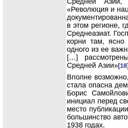
Средней Азии,
«Революция и нац
документированна
в этом регионе, 
Среднеазиат. Гос
корни там, ясно
одного из ее важ
[…] рассмотрен
Средней Азии»
[18
Вполне возможно,
стала опасна дем
Борис Самойлови
инициал перед св
место публикации
большинство авто
1938 годах.