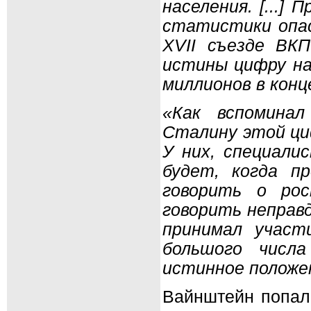
населения. [...]
статистики опас
XVII съезде ВК
истины цифру нас
миллионов в конце
«Как вспоминал
Сталину этой циф
У них, специали
будет, когда п
говорить о ро
говорить неправд
принимал участ
большого числ
истинное положе
Вайнштейн попал