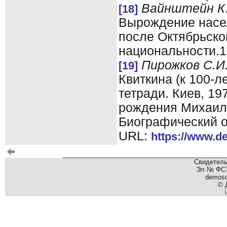
Вайнштейн К
[18]
Вырождение насел
после Октябрьско
национальности.19
Пирожков С.И
[19]
Квиткина (к 100-л
тетради. Киев, 197
рождения Михаил
Биографический о
URL:
https://www.d
Свидетель
Эл № ФС77
demos
© 