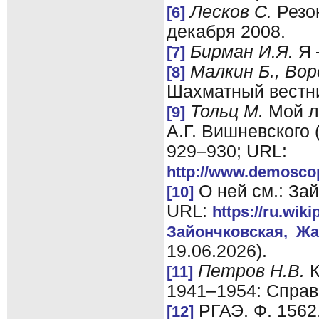
Лесков С.
Резон
[6]
декабря 2008.
Бирман И.Я.
Я –
[7]
Малкин Б., Вор
[8]
Шахматный вестник
Тольц М.
Мой л
[9]
А.Г. Вишневского 
929–930; URL:
http://www.demoscop
О ней см.: За
[10]
URL:
https://ru.wiki
Зайончковская,_Ж
19.06.2026).
Петров Н.В.
К
[11]
1941–1954: Справо
РГАЭ. Ф. 1562. 
[12]