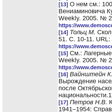
О нем см.: 10
[13]
Вениаминовича Ку
Weekly. 2005. № 
https://www.demosc
Тольц М.
Сколь
[14]
51. С. 10-11. URL:
https://www.demosc
См.: Лагерные
[15]
Weekly. 2005. № 
https://www.demosc
Вайнштейн К
[16]
Вырождение насел
после Октябрьско
национальности.19
Петров Н.В.
К
[17]
1941–1954: Справо