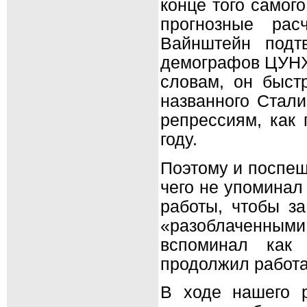
конце того самог
прогнозные ра
Вайнштейн подт
демографов ЦУНХУ
словам, он быст
названного Стали
репрессиям, как 
году.
Поэтому и поспеш
чего не упоминал 
работы, чтобы з
«разоблаченными
вспоминал как 
продолжил работат
В ходе нашего р