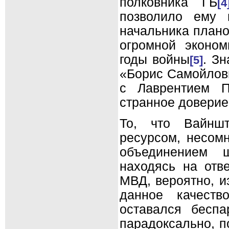
полковника ГБ
[4
позволило ему 
начальника плано
огромной эконом
годы войны
. З
[5]
«Борис Самойлов
с Лаврентием П
странное доверие
То, что Вайншт
ресурсом, несом
объединением ш
находясь на отв
МВД, вероятно, и
данное качеств
оставался беспа
парадоксально, п