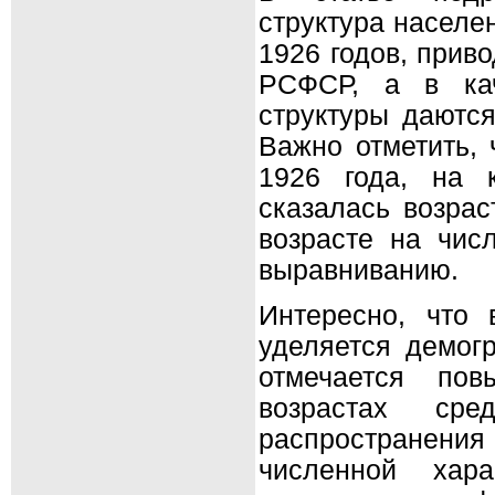
структура населе
1926 годов, прив
РСФСР, а в кач
структуры даются
Важно отметить, 
1926 года, на 
сказалась возрас
возрасте на чис
выравниванию.
Интересно, что 
уделяется демог
отмечается по
возрастах сре
распространени
численной хара