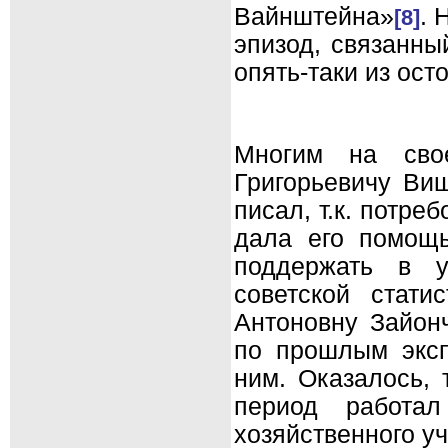
Вайнштейна»
. 
[8]
эпизод, связанны
опять-таки из ост
Многим на сво
Григорьевичу Ви
писал, т.к. потре
дала его помощ
поддержать в у
советской стати
Антоновну Зайон
по прошлым эксп
ним. Оказалось, 
период работал
хозяйственного у