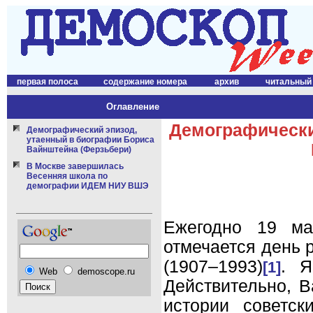
первая полоса
содержание номера
архив
читальный
Оглавление
Демографически
Демографический эпизод,
утаенный в биографии Бориса
Вайнштейна (Ферзьбери)
В Москве завершилась
Весенняя школа по
демографии ИДЕМ НИУ ВШЭ
Ежегодно 19 ма
отмечается день
(1907–1993)
. Я
[1]
Web
demoscope.ru
Действительно, 
истории советс