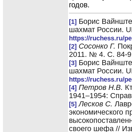
годов.
Борис Вайнштей
[1]
шахмат России. U
https://ruchess.ru/p
Сосонко Г.
Пок
[2]
2011. № 4. С. 84-9
Борис Вайнштей
[3]
шахмат России. U
https://ruchess.ru/p
Петров Н.В.
Кт
[4]
1941–1954: Справо
Лесков С.
Лавр
[5]
экономического п
высокопоставлен
своего шефа // Из