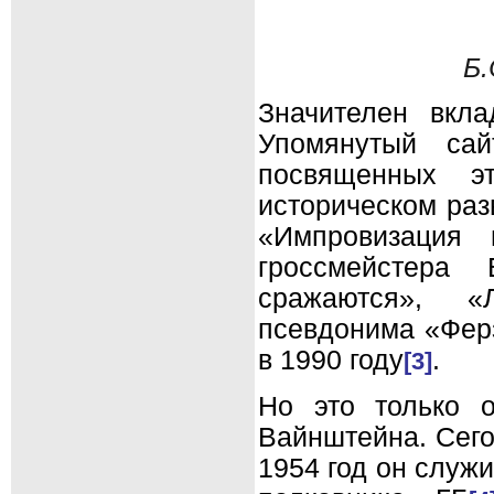
Б.
Значителен вкл
Упомянутый сай
посвященных э
историческом раз
«Импровизация 
гроссмейстера 
сражаются», «
псевдонима «Ферз
в 1990 году
.
[3]
Но это только о
Вайнштейна. Сегод
1954 год он служ