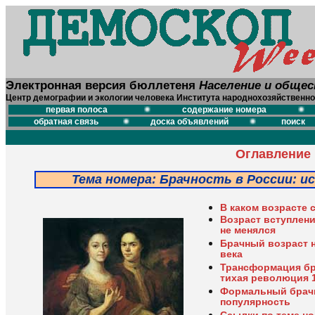
Электронная версия бюллетеня
Население и обще
Центр демографии и экологии человека Института народнохозяйственно
первая полоса
содержание номера
обратная связь
доска объявлений
поиск
Оглавление
Тема номера: Брачность в России: 
В каком возрасте 
Возраст вступлени
не менялся
Брачный возраст 
века
Трансформация бр
тихая революция 
Формальный брачн
популярность