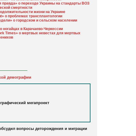
я правда» о переходе Украины на стандарты ВОЗ
еской смертности
родолжительности жизни на Украине
nt» о проблемах трансплантологии
едели» о городском и сельском населении
 ногайцах в Карачаево-Черкессии
ork Times» о мертвых невестах для мертвых
женихов
кой демографии
графический мегапроект
обсудил вопросы деторождения и миграции