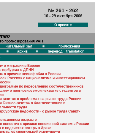
№ 261 - 262
16 - 29 октября 2006
О проекте
ство
го прогнозирования РАН
читальный зал
приложения
архив
перевод translation
:
» о миграции в Европе
етербурга» о ДПНИ
» о причине ксенофобии в России
eek Россия» о национализме и инвестиционном
России
 программе по переселению соотечественников
одня» о прогнозируемой нехватке студентов в
ии
я газета» о проблемах на рынке труда России
я Бизнес-газета» о благосостоянии и
ельности труда
ербургские ведомости» о рынке труда Санкт-
пенсионном возрасте
е новости» о кризисе пенсионной системы России
 о подсчетах потерь в Ираке
ремя» об алкогольной смертности