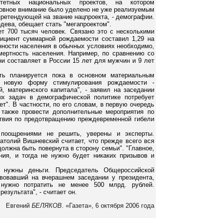
тетных национальных проектов, на котором
новное внимание было уделено не уже реализуемым
претендующей на звание нацпроекта, - демографии.
дева, обещает стать "мегапроектом".
т 700 тысяч человек. Связано это с несколькими
ициент суммарной рождаемости составил 1,29 на
нности населения в обычных условиях необходимо,
мертность населения. Например, по сравнению со
и составляет в России 15 лет для мужчин и 9 лет
ть планируется пока в основном материальным
о новую форму стимулирования рождаемости -
 материнского капитала", - заявил на заседании
ых задач в демографической политике потребует
т". В частности, по его словам, в первую очередь
 также провести дополнительные мероприятия по
твия по предотвращению преждевременной гибели
поощрениями не решить, уверены и эксперты.
атолий Вишневский считает, что прежде всего вся
должна быть повернута в сторону семьи". "Главное,
ия, и тогда не нужно будет никаких призывов и
е нужны деньги. Председатель Общероссийской
твовавший на вчерашнем заседании у президента,
 нужно потратить не менее 500 млрд. рублей.
езультата", - считает он.
Евгений
БЕЛЯКОВ
. «Газета», 6 октября 2006 года