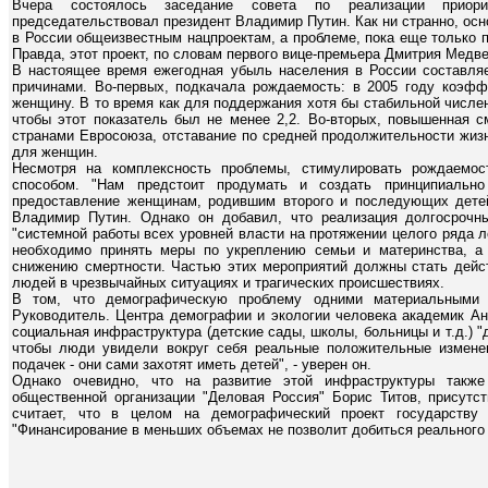
Вчера состоялось заседание совета по реализации приори
председательствовал президент Владимир Путин. Как ни странно, ос
в России общеизвестным нацпроектам, а проблеме, пока еще только 
Правда, этот проект, по словам первого вице-премьера Дмитрия Медве
В настоящее время ежегодная убыль населения в России составляе
причинами. Во-первых, подкачала рождаемость: в 2005 году коэфф
женщину. В то время как для поддержания хотя бы стабильной числе
чтобы этот показатель был не менее 2,2. Во-вторых, повышенная с
странами Евросоюза, отставание по средней продолжительности жизн
для женщин.
Несмотря на комплексность проблемы, стимулировать рождаемос
способом. "Нам предстоит продумать и создать принципиальн
предоставление женщинам, родившим второго и последующих детей,
Владимир Путин. Однако он добавил, что реализация долгосрочн
"системной работы всех уровней власти на протяжении целого ряда ле
необходимо принять меры по укреплению семьи и материнства, а
снижению смертности. Частью этих мероприятий должны стать дейс
людей в чрезвычайных ситуациях и трагических происшествиях.
В том, что демографическую проблему одними материальными 
Руководитель. Центра демографии и экологии человека академик Ан
социальная инфраструктура (детские сады, школы, больницы и т.д.) "
чтобы люди увидели вокруг себя реальные положительные изменен
подачек - они сами захотят иметь детей", - уверен он.
Однако очевидно, что на развитие этой инфраструктуры такж
общественной организации "Деловая Россия" Борис Титов, присутс
считает, что в целом на демографический проект государству
"Финансирование в меньших объемах не позволит добиться реального р