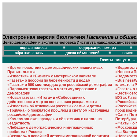
Электронная версия бюллетеня
Население и обще
Центр демографии и экологии человека Института народнохозяйственно
первая полоса
содержание номера
обратная связь
доска объявлений
поиск
Газеты пишут о ... 
«Время новостей» о демографических инициативах
«Ведомости
Правительства
«Новости П
«Известия» и «Бизнес» о материнском капитале
«Ведомости
«Газета» о пособии по беременности и родам
«BusinessW
«Газета» о 500 миллиардах для российской демографии
климате в 
«Парламентская газета» о матстимулировании в
«Газета» о
демографии
«Вести сег
«Новая газета», «Итоги» и «Собеседник» о
ВУЗах Латв
действенности мер по повышению рождаемости
«Российска
«Известия» об отношении россиян к семье и детям
«Российска
«Трибуна» о проклятом прошлом и светлом настоящем
производит
российской демографии
«Санкт-Пет
«Комсомольская правда» и «Известия» о налоге на
Петербурга
бездетность
«Факты» о 
«Лебедь» о демографических и миграционных
«Московски
проблемах России
«La Stampa»
«Зеркало» о новейшей истории миграционной политики
«Невское в