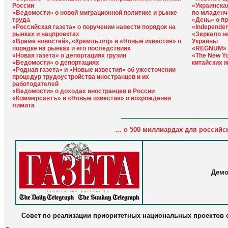
России
«Украинска
«Ведомости» о новой миграционной политике и рынке
по младенч
труда
«День» о п
«Российская газета» о поручении навести порядок на
«Independe
рынках и нацпроектах
«Зеркало н
«Время новостей», «Кремль.org» и «Новые известия» о
Украины
порядке на рынках и его последствиях
«REGNUM» о
«Новая газета» о депортациях грузин
«The New Y
«Ведомости» о депортациях
китайских 
«Родная газета» и «Новые известия» об ужесточении
процедур трудоустройства иностранцев и их
работодателей
«Ведомости» о доходах иностранцев в России
«Коммерсантъ» и «Новые известия» о возрождении
лимита
… о 500 миллиардах для российс
Демо
Совет по реализации приоритетных национальных проектов 