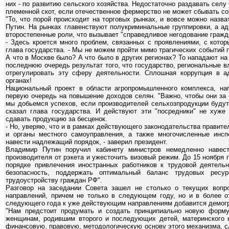
них - по развитию сельского хозяйства. Недостаточно раздавать селу
племенной скот, если отечественное фермерство не может сбывать с
"То, что порой происходит на торговых рынках, и вовсе можно назв
Путин. На рынках главенствуют полукриминальные группировки, а а
второстепенные роли, что вызывает "справедливое негодование гражд
- Здесь кроется много проблем, связанных с проявлениями, с кото
глава государства. - Мы не можем пройти мимо трагических событий п
А что в Москве было? А что было в других регионах? То нападают на 
последнюю очередь результат того, что государство, региональные в
отрегулировать эту сферу деятельности. Сплошная коррупция в а
органах!
Национальный проект в области агропромышленного комплекса, на
первую очередь на повышение доходов селян. "Важно, чтобы они за 
мы добьемся успехов, если производителей сельхозпродукции будут 
сказал глава государства. И действуют эти "посредники" не хуже
сдавать продукцию за бесценок.
- Но, уверяю, что и в рамках действующего законодательства правите
и органы местного самоуправления, а также многочисленные инс
навести надлежащий порядок, - заверил президент.
Владимир Путин поручил кабинету министров немедленно навест
производителя от рэкета и ужесточить визовый режим. До 15 ноября
порядке привлечения иностранных работников к трудовой деятельн
безопасность, поддержать оптимальный баланс трудовых ресу
трудоустройству граждан РФ".
Разговор на заседании Совета зашел не столько о текущих вопр
направлений, причем не только в следующем году, но и в более от
следующего года к уже действующим направлениям добавится демог
"Нам предстоит продумать и создать принципиально новую форму
женщинам, родившим второго и последующих детей, материнского к
финансовую, правовую, методологическую основу этого механизма, с