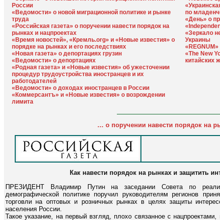
России
«Украинска
«Ведомости» о новой миграционной политике и рынке
по младенч
труда
«День» о п
«Российская газета» о поручении навести порядок на
«Independe
рынках и нацпроектах
«Зеркало н
«Время новостей», «Кремль.org» и «Новые известия» о
Украины
порядке на рынках и его последствиях
«REGNUM» о
«Новая газета» о депортациях грузин
«The New Y
«Ведомости» о депортациях
китайских 
«Родная газета» и «Новые известия» об ужесточении
процедур трудоустройства иностранцев и их
работодателей
«Ведомости» о доходах иностранцев в России
«Коммерсантъ» и «Новые известия» о возрождении
лимита
… о поручении навести порядок на р
Как навести порядок на рынках и защитить и
ПРЕЗИДЕНТ Владимир Путин на заседании Совета по реализа
демографической политике поручил руководителям регионов прин
торговли на оптовых и розничных рынках в целях защиты интересо
населения России.
Такое указание, на первый взгляд, плохо связанное с нацпроектами