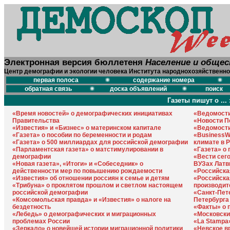
Электронная версия бюллетеня
Население и обще
Центр демографии и экологии человека Института народнохозяйственно
первая полоса
содержание номера
обратная связь
доска объявлений
поиск
Газеты пишут о ... 
«Время новостей» о демографических инициативах
«Ведомости
Правительства
«Новости П
«Известия» и «Бизнес» о материнском капитале
«Ведомости
«Газета» о пособии по беременности и родам
«BusinessW
«Газета» о 500 миллиардах для российской демографии
климате в 
«Парламентская газета» о матстимулировании в
«Газета» о
демографии
«Вести сег
«Новая газета», «Итоги» и «Собеседник» о
ВУЗах Латв
действенности мер по повышению рождаемости
«Российска
«Известия» об отношении россиян к семье и детям
«Российска
«Трибуна» о проклятом прошлом и светлом настоящем
производит
российской демографии
«Санкт-Пет
«Комсомольская правда» и «Известия» о налоге на
Петербурга
бездетность
«Факты» о 
«Лебедь» о демографических и миграционных
«Московски
проблемах России
«La Stampa»
«Зеркало» о новейшей истории миграционной политики
«Невское в