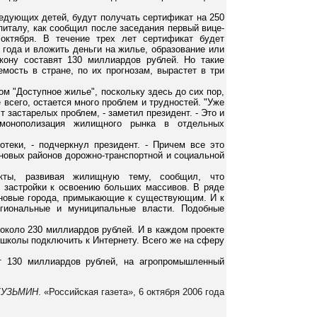
ледующих детей, будут получать сертификат на 250
питалу, как сообщил после заседания первый вице-
октября. В течение трех лет сертификат будет
 года и вложить деньги на жилье, образование или
кону составят 130 миллиардов рублей. Но такие
мость в стране, по их прогнозам, вырастет в три
м "Доступное жилье", поскольку здесь до сих пор,
 всего, остается много проблем и трудностей. "Уже
 застарелых проблем, - заметил президент. - Это и
 монополизация жилищного рынка в отдельных
отеки, - подчеркнул президент. - Причем все это
 новых районов дорожно-транспортной и социальной
кты, развивая жилищную тему, сообщил, что
й застройки к освоению больших массивов. В ряде
 новые города, примыкающие к существующим. И к
гиональные и муниципальные власти. Подобные
около 230 миллиардов рублей. И в каждом проекте
 школы подключить к Интернету. Всего же на сферу
ят 130 миллиардов рублей, на агропромышленный
КУЗЬМИН
. «Российская газета», 6 октября 2006 года