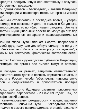
 кредиты, вводить новую сельхозтехнику и закупать
обственную продукцию.
ать одним словом - беспредел", - заявил Владимир
дминистрации и правоохранительные органы играют
ан".
рыми мы столкнулись в последнее время, - уверен
оследнего времени, и дело не только в Кондопоге.
иностранцев, то погибают наши граждане. Это не в
ласти и муниципальные власти не могут до сих пор
дминистративном аппарате и правоохранительных
помнил вчера Путин членам Совета, направлен в
свой труд получали достойную оплату, но вряд ли
безжалостно обирать разного рода посредники", -
 обычных рэкетиров, фактически заставляя селян
льство России и руководство субъектов Федерации,
пектирующие органы все вместе могут и обязаны
и порядок на рынках, защитить отечественного
 правительство должно принять нормативные акты о
ости в России, чтобы "обеспечить национальную
рсов и содействовать в приоритетном порядке
осах, сколько о будущем развитии приоритетных
даленной перспективе - 2008-2009 годах. Так, со
рафический вопрос.
 стимулирования рождаемости - предоставления
апитала, - напомнил Путин. - Закладывая сейчас
ледует с самого начала сделать его работающим и