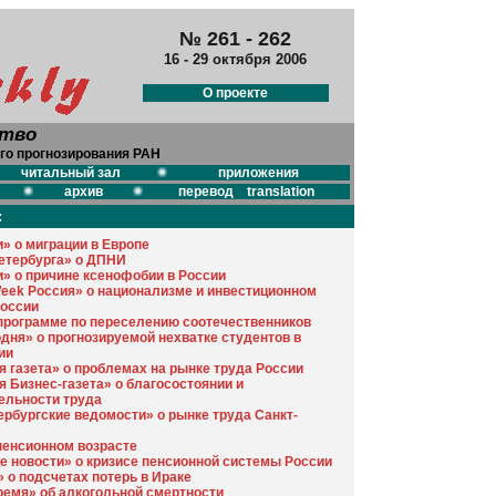
№ 261 - 262
16 - 29 октября 2006
О проекте
ство
го прогнозирования РАН
читальный зал
приложения
архив
перевод translation
:
» о миграции в Европе
етербурга» о ДПНИ
» о причине ксенофобии в России
eek Россия» о национализме и инвестиционном
России
 программе по переселению соотечественников
одня» о прогнозируемой нехватке студентов в
ии
я газета» о проблемах на рынке труда России
я Бизнес-газета» о благосостоянии и
ельности труда
ербургские ведомости» о рынке труда Санкт-
пенсионном возрасте
е новости» о кризисе пенсионной системы России
 о подсчетах потерь в Ираке
ремя» об алкогольной смертности