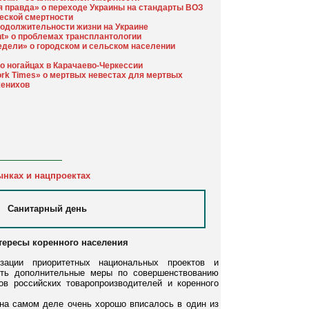
я правда» о переходе Украины на стандарты ВОЗ
еской смертности
родолжительности жизни на Украине
nt» о проблемах трансплантологии
едели» о городском и сельском населении
 ногайцах в Карачаево-Черкессии
ork Times» о мертвых невестах для мертвых
женихов
ынках и нацпроектах
Санитарный день
нтересы коренного населения
ции приоритетных национальных проектов и
ять дополнительные меры по совершенствованию
в российских товаропроизводителей и коренного
, на самом деле очень хорошо вписалось в один из