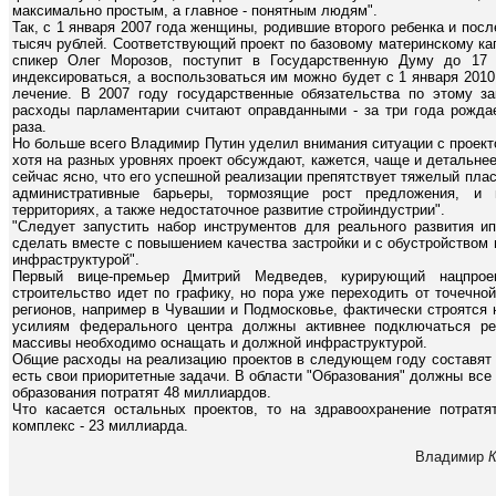
максимально простым, а главное - понятным людям".
Так, с 1 января 2007 года женщины, родившие второго ребенка и пос
тысяч рублей. Соответствующий проект по базовому материнскому ка
спикер Олег Морозов, поступит в Государственную Думу до 17 
индексироваться, а воспользоваться им можно будет с 1 января 2010
лечение. В 2007 году государственные обязательства по этому за
расходы парламентарии считают оправданными - за три года рождае
раза.
Но больше всего Владимир Путин уделил внимания ситуации с проекто
хотя на разных уровнях проект обсуждают, кажется, чаще и детальнее
сейчас ясно, что его успешной реализации препятствует тяжелый пласт
административные барьеры, тормозящие рост предложения, и
территориях, а также недостаточное развитие стройиндустрии".
"Следует запустить набор инструментов для реального развития ип
сделать вместе с повышением качества застройки и с обустройством
инфраструктурой".
Первый вице-премьер Дмитрий Медведев, курирующий нацпрое
строительство идет по графику, но пора уже переходить от точечно
регионов, например в Чувашии и Подмосковье, фактически строятся
усилиям федерального центра должны активнее подключаться ре
массивы необходимо оснащать и должной инфраструктурой.
Общие расходы на реализацию проектов в следующем году составят 
есть свои приоритетные задачи. В области "Образования" должны все
образования потратят 48 миллиардов.
Что касается остальных проектов, то на здравоохранение потрат
комплекс - 23 миллиарда.
Владимир