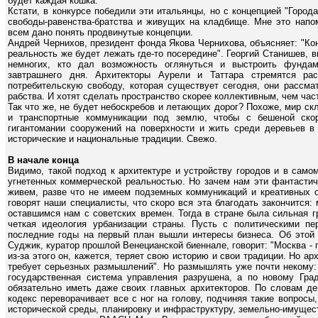
будет каждая кошка.
Кстати, в конкурсе победили эти итальянцы, но с концепцией "Горо
свободы-равенства-братства и живущих на кладбище. Мне это напом
всем дано понять продвинутые концепции.
Андрей Чернихов, президент фонда Якова Чернихова, объясняет: "Конц
реальность же будет лежать где-то посередине". Георгий Станишев, в
немногих, кто дал возможность оглянуться и выстроить фундам
завтрашнего дня. Архитекторы Аурели и Таттара стремятся ра
потребительскую свободу, которая существует сегодня, они рассма
рабства. И хотят сделать пространство скорее коллективным, чем час
Так что же, не будет небоскребов и летающих дорог? Похоже, мир скл
и транспортные коммуникации под землю, чтобы с бешеной скор
гигантомании сооружений на поверхности и жить среди деревьев в
исторические и национальные традиции. Свежо.
В начале конца
Видимо, такой подход к архитектуре и устройству городов и в сам
угнетенных коммерческой реальностью. Но зачем нам эти фантастич
живем, разве что не имеем подземных коммуникаций и креативных 
говорят наши специалисты, что скоро вся эта благодать закончится:
оставшимся нам с советских времен. Тогда в стране была сильная 
четкая идеология урбанизации страны. Пусть с политическими пе
последние годы на первый план вышли интересы бизнеса. Об этой 
Суджик, куратор прошлой Венецианской биеннале, говорит: "Москва - г
из-за этого он, кажется, теряет свою историю и свои традиции. Но ар
требует серьезных размышлений". Но размышлять уже почти некому:
государственная система управления разрушена, а по новому Гра
обязательно иметь даже своих главных архитекторов. По словам д
кодекс переворачивает все с ног на голову, подчиняя такие вопрос
исторической среды, планировку и инфраструктуру, земельно-имуще