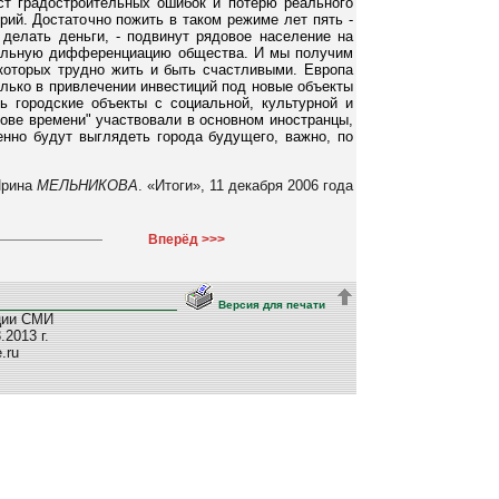
т градостроительных ошибок и потерю реального
рий. Достаточно пожить в таком режиме лет пять -
 делать деньги, - подвинут рядовое население на
циальную дифференциацию общества. И мы получим
 которых трудно жить и быть счастливыми. Европа
олько в привлечении инвестиций под новые объекты
ь городские объекты с социальной, культурной и
зове времени" участвовали в основном иностранцы,
нно будут выглядеть города будущего, важно, по
Ирина
МЕЛЬНИКОВА
. «Итоги», 11 декабря 2006 года
Вперёд >>>
Версия для печати
ции СМИ
2013 г.
e.ru