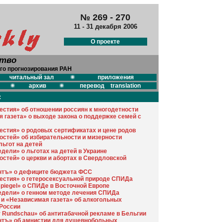
№ 269 - 270
11 - 31 декабря 2006
О проекте
ство
го прогнозирования РАН
читальный зал
приложения
архив
перевод translation
:
естия» об отношении россиян к многодетности
я газета» о выходе закона о поддержке семей с
естия» о родовых сертификатах и цене родов
остей» об избирательности и мизерности
льгот на детей
дели» о льготах на детей в Украине
остей» о церкви и абортах в Свердловской
нтъ» о дефиците бюджета ФСС
естия» о гетеросексуальной природе СПИДа
spiegel» о СПИДе в Восточной Европе
едели» о генном методе лечения СПИДа
 и «Независимая газета» об алкогольных
России
r Rundschau» об антитабачной рекламе в Бельгии
тъ» об амнистии для душевнобольных