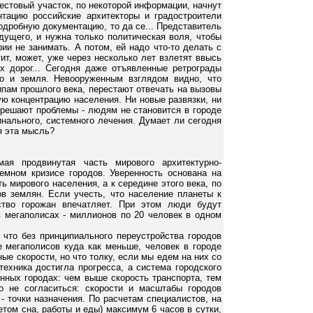
естовый участок, по некоторой информации, начнут
тацию российские архитекторы и градостроители
одробную документацию, то да се... Представитель
удущего, и нужна только политическая воля, чтобы
ии не занимать. А потом, ей надо что-то делать с
ит, может, уже через несколько лет взлетят ввысь
х дорог... Сегодня даже отъявленные ретрограды
бо и земля. Невооруженным взглядом видно, что
пам прошлого века, перестают отвечать на вызовы
ую концентрацию населения. Ни новые развязки, ни
е решают проблемы - людям не становится в городе
инального, системного лечения. Думает ли сегодня
я эта мысль?
ая продвинутая часть мирового архитектурно-
емном кризисе городов. Уверенность основана на
ь мирового населения, а к середине этого века, по
ов землян. Если учесть, что население планеты к
ство горожан впечатляет. При этом люди будут
в мегаполисах - миллионов по 20 человек в одном
, что без принципиального переустройства городов
е мегаполисов куда как меньше, человек в городе
ые скорости, но что толку, если мы едем на них со
техника достигла прогресса, а система городского
енных городах: чем выше скорость транспорта, тем
о не согласиться: скорости и масштабы городов
- точки назначения. По расчетам специалистов, на
том сна, работы и еды) максимум 6 часов в сутки,