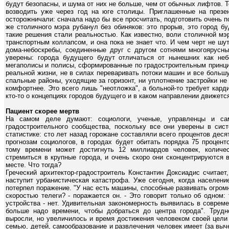
будут безопасны, и шума от них не больше, чем от обычных лифтов. Т
возводить уже через год на юге столицы. Приглашенные на презен
осторожничали: сначала надо бы все просчитать, подготовить очень п
же столичного мэра рубанул без обиняков: это прорыв, это город б
такие решения стали реальностью. Как известно, воли столичной мэр
транспортным коллапсом, и она пока не знает что. И чем черт не шут
дома-небоскребы, соединенные друг с другом сотнями многоярусны
уверены: города будущего будут отличаться от нынешних как не
мегаполисы и полисы, сформированные по градостроительным принци
реальной жизни, не в силах переваривать потоки машин и все больш
спальные районы, уходящие за горизонт, ни уплотнение застройки н
комфортнее. Это всего лишь "неотложка", а больной-то требует кард
кто-то о концепциях городов будущего и в каком направлении движетс
Пациент скорее мертв
На самом деле думают: социологи, ученые, управленцы и сам
градостроительного сообщества, поскольку все они уверены в сист
статистике: сто лет назад горожане составляли всего процентов десят
прогнозам социологов, в городах будет обитать порядка 75 процент
тому времени может достигнуть 12 миллиардов человек, количе
стремиться в крупные города, и очень скоро они сконцентрируются 
месте. Что тогда?
Греческий архитектор-градостроитель Константин Доксиадис считает
наступит урбанистическая катастрофа. Уже сегодня, когда населени
потерпел поражение. "У нас есть машины, способные развивать огромн
скоростью телеги? - поражается он. - Это говорит только об одном: 
устройства - нет. Удивительная закономерность выявилась в соврем
больше надо времени, чтобы добраться до центра города". Трудн
выросли, но увеличилось и время достижения человеком своей цели 
семью, детей, самообразование и развлечения человек имеет (за выче