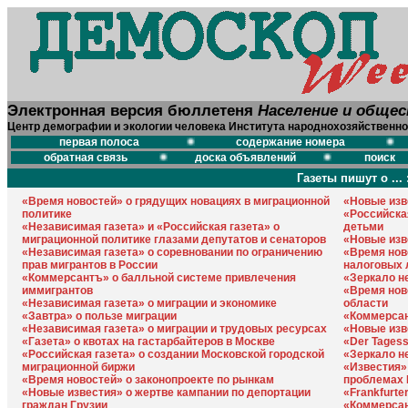
Электронная версия бюллетеня
Население и обще
Центр демографии и экологии человека Института народнохозяйственно
первая полоса
содержание номера
обратная связь
доска объявлений
поиск
Газеты пишут о ... 
«Время новостей» о грядущих новациях в миграционной
«Новые изв
политике
«Российска
«Независимая газета» и «Российская газета» о
детьми
миграционной политике глазами депутатов и сенаторов
«Новые изв
«Независимая газета» о соревновании по ограничению
«Время нов
прав мигрантов в России
налоговых 
«Коммерсантъ» о балльной системе привлечения
«Зеркало не
иммигрантов
«Время нов
«Независимая газета» о миграции и экономике
области
«Завтра» о пользе миграции
«Коммерса
«Независимая газета» о миграции и трудовых ресурсах
«Новые изв
«Газета» о квотах на гастарбайтеров в Москве
«Der Tages
«Российская газета» о создании Московской городской
«Зеркало н
миграционной биржи
«Известия»
«Время новостей» о законопроекте по рынкам
проблемах 
«Новые известия» о жертве кампании по депортации
«Frankfurte
граждан Грузии
«Коммерсан