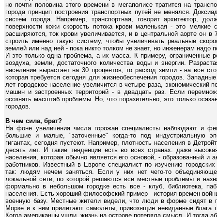
но почти половина этого времени в мегаполисе тратится на транспо
города принцип построения транспортных путей не менялся. Доксиа
систем города. Например, транспортная, говорит архитектор, до
поверхности кожи скорость потока крови маленькая - это мелкие 
расширяются, ток крови увеличивается, и в центральной аорте он в
строить именно такую систему, чтобы увеличивать реальные скоро
землей или над ней - пока никто толком не знает, но инженерам надо п
И это только одна проблема, а их масса. К примеру, ограниченные 
воздуха, земли, достаточного количества воды и энергии. Разраст
население вырастает на 30 процентов, то расход земли - на все ст
которая требуется сегодня для жизнеобеспечения городов. Западные
лет городское население увеличится в четыре раза, экономический по
машин и застроенных территорий - в двадцать раз. Если перемно
осознать масштаб проблемы. Но, что поразительно, это только осяз
городов.
В чем сила, брат?
На фоне увеличения числа горожан специалисты наблюдают и фен
большие и малые, "заточенные" когда-то под индустриальную э
гигантах, сегодня пустеют. Например, плотность населения в Детро
десять лет. И такие тенденции есть во всех странах: даже высока
населения, которая обычно является его основой, - образованный и
работников. Известный в Европе специалист по изучению городских
так: людям нечем заняться. Если у них нет чего-то объединяюще
локальной сети, по которой решаются все местные проблемы и назна
формально в небольшом городке есть все - клуб, библиотека, паб
населения. Есть хороший философский пример - история времен войн
военную базу. Местные жители видели, что люди в форме сидят в п
Морзе и к ним прилетают самолеты, привозящие невиданные блага ци
Когда американцы ушли, жизнь на острове потеряла смысл. И тогда аб