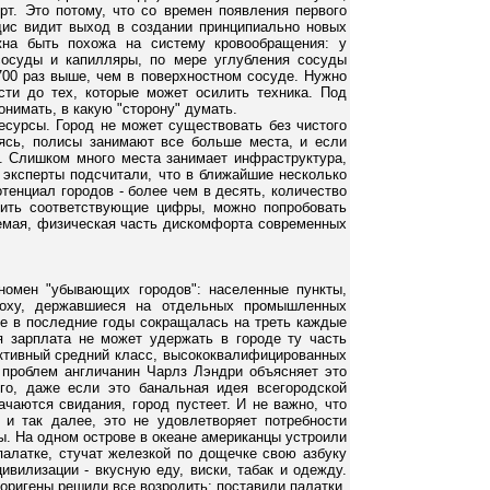
рт. Это потому, что со времен появления первого
дис видит выход в создании принципиально новых
лжна быть похожа на систему кровообращения: у
сосуды и капилляры, по мере углубления сосуды
 700 раз выше, чем в поверхностном сосуде. Нужно
сти до тех, которые может осилить техника. Под
онимать, в какую "сторону" думать.
ресурсы. Город не может существовать без чистого
аясь, полисы занимают все больше места, и если
о. Слишком много места занимает инфраструктура,
 эксперты подсчитали, что в ближайшие несколько
тенциал городов - более чем в десять, количество
жить соответствующие цифры, можно попробовать
аемая, физическая часть дискомфорта современных
омен "убывающих городов": населенные пункты,
поху, державшиеся на отдельных промышленных
йте в последние годы сокращалась на треть каждые
я зарплата не может удержать в городе ту часть
 активный средний класс, высококвалифицированных
 проблем англичанин Чарлз Лэндри объясняет это
го, даже если это банальная идея всегородской
чаются свидания, город пустеет. И не важно, что
 и так далее, это не удовлетворяет потребности
ы. На одном острове в океане американцы устроили
алатке, стучат железкой по дощечке свою азбуку
вилизации - вкусную еду, виски, табак и одежду.
оригены решили все возродить: поставили палатки,