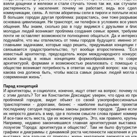
взяли дощечки и железки и стали стучать точно так же, как стучал
растерянность у населения: почему не работает, ведь все сде
коммуникации, связь. А потом аборигены сели в пироги и поплыли иск
В больших городах другая проблема: разрастаясь, они тоже разрыва
основана цивилизация. Ни транспорт, ни телефон в условиях все уве
общения. Мы знаем, сколько раз в году видимся с друзьями и близ
молодых людей возникает проблема создания семьи: время, требуемо
почти не оставляет возможности полноценно общаться. Да и интере
подумайте, что мы отвлеклись от темы городов будущего: именно э
главными задачками, которые надо решить, придумывая концепции го
связывается градостроительство, тут вообще второстепенна. "Есл
известный архитектор, председатель жюри международного конкурс
искали выход в новых концепциях формообразования, то совр
архитектурой, формами и возможностью реализовать с помощью 
обществе возникает потребность в ответах на другой вопрос: как су
какова она должна быть, чтобы масса самых разных людей могла с
современная жизнь".
Парад концепций
И архитекторы, и социологи, конечно, ищут ответ на вопрос: почему 
с этим делать? Тот же Константин Доксиадис уверен, что одна из п
проблемой городов, видит объект со своей узкопрофессиональн
транспортники - дорогами, бизнес - наиболее выгодными проект
последнему сегодня подчинены законы развития городов. "Даже если
их непросто двигать в мир, где в полном смысле слова правит коммер
И все-таки есть места, где их можно увидеть. Это, как правило, круп
Например, недавно закончившаяся главная архитектурная выставка
лозунгом "Города: архитектура и общество". Там не было футуристич
графики и диаграммы с динамикой роста численности населения и упл
выставка, все дальше от природы, жизнь миллионов держится на ком