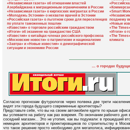
«Независимая газета» об отношении властей
«Российска
Азербайджана к миграционным ограничениям в России
«Коммерсан
«Независимая газета» о киргизских мигрантах в России
«Smart Mon
«Молодежь Эстонии» о нехватке врачей в Эстонии
«Независим
«Российская газета» о льготном сроке для переселенцев
позднему в
по уплате таможенных пошлин
«Новые изв
«Известия» о торговле российским гражданством
«The Times»
«Итоги» об экзамене на гражданство США
«Итоги» о 
«Известия» о китайцах-членах российского профсоюза
«The Times»
«Московские новости» о патриотизме и национализме
климата
«Завтра» и «Новые известия» о демографической
ситуации и экономике России
… о городах будуще
Согласно прогнозам футурологов через полвека две трети населени
видят эти города будущего современные архитекторы?
Представьте себе, что вы на своем автомобиле едете по крыше офиса,
вы успеваете на работу как раз вовремя. По окончании рабочего дня 
соседний магазин... Это не утопия, как вы подумали: в прошедший 
немецких архитекторов и проектировщиков по строительству в Моск
что такое решение просто необходимо для мегаполиса, инфицирован