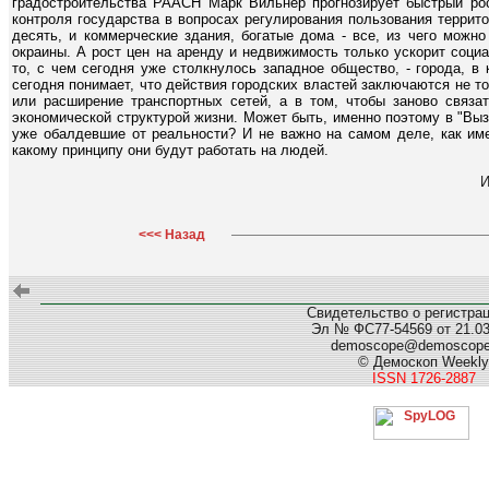
градостроительства РААСН Марк Вильнер прогнозирует быстрый рос
контроля государства в вопросах регулирования пользования террито
десять, и коммерческие здания, богатые дома - все, из чего можно
окраины. А рост цен на аренду и недвижимость только ускорит со
то, с чем сегодня уже столкнулось западное общество, - города, в
сегодня понимает, что действия городских властей заключаются не т
или расширение транспортных сетей, а в том, чтобы заново связат
экономической структурой жизни. Может быть, именно поэтому в "Вы
уже обалдевшие от реальности? И не важно на самом деле, как име
какому принципу они будут работать на людей.
<<< Назад
Свидетельство о регистра
Эл № ФС77-54569 от 21.03.
demoscope@demoscop
© Демоскоп Weekly
ISSN 1726-2887