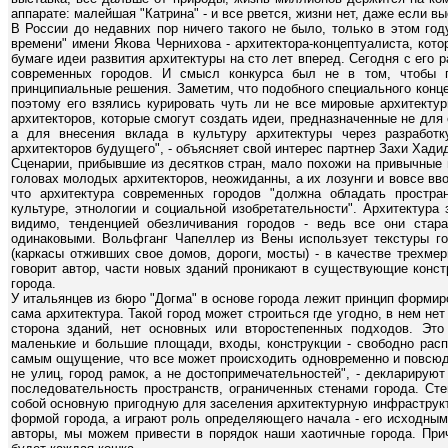
аппарате: малейшая "Катрина" - и все рвется, жизни нет, даже если в
В России до недавних пор ничего такого не было, только в этом г
времени" имени Якова Чернихова - архитектора-концептуалиста, кот
бумаге идеи развития архитектуры на сто лет вперед. Сегодня с его
современных городов. И смысл конкурса был не в том, чтобы п
принципиальные решения. Заметим, что подобного специального конце
поэтому его взялись курировать чуть ли не все мировые архитекту
архитекторов, которые смогут создать идеи, предназначенные не для
а для внесения вклада в культуру архитектуры через разработк
архитекторов будущего", - объясняет свой интерес партнер Захи Хади
Сценарии, прибывшие из десятков стран, мало похожи на привычные 
головах молодых архитекторов, неожиданны, а их лозунги и вовсе вво
что архитектура современных городов "должна обладать простра
культуре, этнологии и социальной изобретательности". Архитектура
видимо, тенденцией обезличивания городов - ведь все они стар
одинаковыми. Вольфганг Чапеллер из Вены использует текстуры го
(каркасы отживших свое домов, дороги, мосты) - в качестве трехме
говорит автор, части новых зданий проникают в существующие конст
города.
У итальянцев из бюро "Догма" в основе города лежит принцип форми
сама архитектура. Такой город может строиться где угодно, в нем не
сторона зданий, нет основных или второстепенных подходов. Это 
маленькие и большие площади, входы, конструкции - свободно расп
самым ощущение, что все может происходить одновременно и повсюду
не улиц, город рамок, а не достопримечательностей", - декларирую
последовательность пространств, ограниченных стенами города. Ст
собой основную пригодную для заселения архитектурную инфраструкт
формой города, а играют роль определяющего начала - его исходны
авторы, мы можем привести в порядок наши хаотичные города. Прич