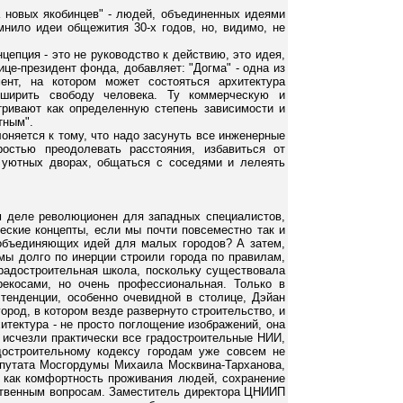
да новых якобинцев" - людей, объединенных идеями
нило идеи общежития 30-х годов, но, видимо, не
епция - это не руководство к действию, это идея,
ице-президент фонда, добавляет: "Догма" - одна из
ент, на котором может состояться архитектура
сширить свободу человека. Ту коммерческую и
тривают как определенную степень зависимости и
тным".
оняется к тому, что надо засунуть все инженерные
остью преодолевать расстояния, избавиться от
 уютных дворах, общаться с соседями и лелеять
ом деле революционен для западных специалистов,
еские концепты, если мы почти повсеместно так и
объединяющих идей для малых городов? А затем,
 мы долго по инерции строили города по правилам,
градостроительная школа, поскольку существовала
рекосами, но очень профессиональная. Только в
тенденции, особенно очевидной в столице, Дэйан
ород, в котором везде развернуто строительство, и
хитектура - не просто поглощение изображений, она
 исчезли практически все градостроительные НИИ,
достроительному кодексу городам уже совсем не
епутата Мосгордумы Михаила Москвина-Тарханова,
ы, как комфортность проживания людей, сохранение
ственным вопросам. Заместитель директора ЦНИИП