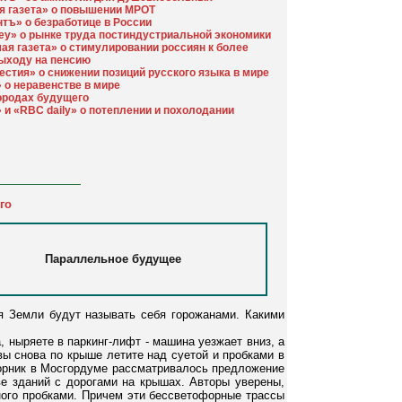
я газета» о повышении МРОТ
тъ» о безработице в России
ey» о рынке труда постиндустриальной экономики
ая газета» о стимулировании россиян к более
ыходу на пенсию
естия» о снижении позиций русского языка в мире
 о неравенстве в мире
городах будущего
 и «RBC daily» о потеплении и похолодании
го
Параллельное будущее
я Земли будут называть себя горожанами. Какими
 ныряете в паркинг-лифт - машина уезжает вниз, а
вы снова по крыше летите над суетой и пробками в
вторник в Мосгордуме рассматривалось предложение
ве зданий с дорогами на крышах. Авторы уверены,
ного пробками. Причем эти бессветофорные трассы