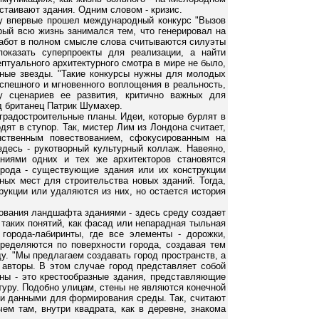
ыстаивают здания. Одним словом - кризис.
оду впервые прошел международный конкурс "Вызов
орый всю жизнь занимался тем, что генерировал на
 работ в полном смысле слова считываются силуэты
оказать суперпроекты для реализации, а найти
птуального архитектурного смотра в мире не было,
рные звезды. "Такие конкурсы нужны для молодых
 спешного и мгновенного воплощения в реальность,
у сценариев ее развития, критично важных для
д британец Патрик Шумахер.
градостроительные планы. Идеи, которые бурлят в
дят в ступор. Так, мистер Лим из Лондона считает,
нственным повествованием, сфокусированным на
 здесь - рукотворный культурный коллаж. Навеяно,
аниями одних и тех же архитекторов становятся
рода - существующие здания или их конструкции
рных мест для строительства новых зданий. Тогда,
рукции или удаляются из них, но остается история
рования ландшафта зданиями - здесь среду создает
т таких понятий, как фасад или непарадная тыльная
города-лабиринты, где все элементы - дорожки,
ределяются по поверхности города, создавая тем
. "Мы предлагаем создавать город пространств, а
т авторы. В этом случае город представляет собой
ены - это крестообразные здания, представляющие
уру. Подобно улицам, стены не являются конечной
ми данными для формирования среды. Так, считают
ем там, внутри квадрата, как в деревне, знакома