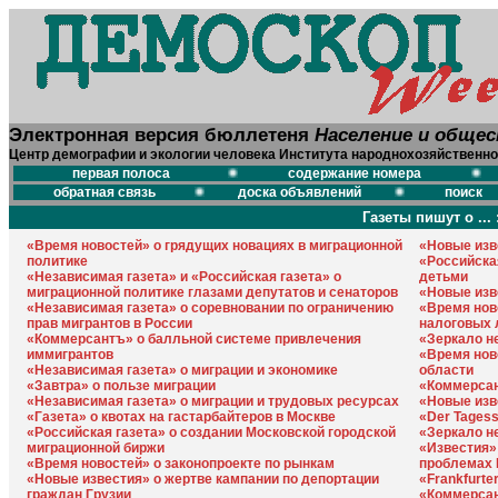
Электронная версия бюллетеня
Население и обще
Центр демографии и экологии человека Института народнохозяйственно
первая полоса
содержание номера
обратная связь
доска объявлений
поиск
Газеты пишут о ... 
«Время новостей» о грядущих новациях в миграционной
«Новые изв
политике
«Российска
«Независимая газета» и «Российская газета» о
детьми
миграционной политике глазами депутатов и сенаторов
«Новые изв
«Независимая газета» о соревновании по ограничению
«Время нов
прав мигрантов в России
налоговых 
«Коммерсантъ» о балльной системе привлечения
«Зеркало не
иммигрантов
«Время нов
«Независимая газета» о миграции и экономике
области
«Завтра» о пользе миграции
«Коммерса
«Независимая газета» о миграции и трудовых ресурсах
«Новые изв
«Газета» о квотах на гастарбайтеров в Москве
«Der Tages
«Российская газета» о создании Московской городской
«Зеркало н
миграционной биржи
«Известия»
«Время новостей» о законопроекте по рынкам
проблемах 
«Новые известия» о жертве кампании по депортации
«Frankfurte
граждан Грузии
«Коммерсан