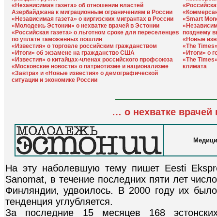
«Независимая газета» об отношении властей
«Российска
Азербайджана к миграционным ограничениям в России
«Коммерсан
«Независимая газета» о киргизских мигрантах в России
«Smart Mon
«Молодежь Эстонии» о нехватке врачей в Эстонии
«Независим
«Российская газета» о льготном сроке для переселенцев
позднему в
по уплате таможенных пошлин
«Новые изв
«Известия» о торговле российским гражданством
«The Times»
«Итоги» об экзамене на гражданство США
«Итоги» о 
«Известия» о китайцах-членах российского профсоюза
«The Times»
«Московские новости» о патриотизме и национализме
климата
«Завтра» и «Новые известия» о демографической
ситуации и экономике России
… о нехватке врачей 
Медици
На эту наболевшую тему пишет Eesti Ekspre
Sanomat, в течение последних пяти лет числ
Финляндии, удвоилось. В 2000 году их было 
тенденция углубляется.
За последние 15 месяцев 168 эстонских