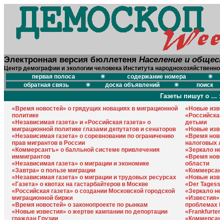
Электронная версия бюллетеня
Население и обще
Центр демографии и экологии человека Института народнохозяйственно
первая полоса
содержание номера
обратная связь
доска объявлений
поиск
Газеты пишут о ... 
«Время новостей» о грядущих новациях в миграционной
«Новые изв
политике
«Российска
«Независимая газета» и «Российская газета» о
детьми
миграционной политике глазами депутатов и сенаторов
«Новые изв
«Независимая газета» о соревновании по ограничению
«Время нов
прав мигрантов в России
налоговых 
«Коммерсантъ» о балльной системе привлечения
«Зеркало не
иммигрантов
«Время нов
«Независимая газета» о миграции и экономике
области
«Завтра» о пользе миграции
«Коммерса
«Независимая газета» о миграции и трудовых ресурсах
«Новые изв
«Газета» о квотах на гастарбайтеров в Москве
«Der Tages
«Российская газета» о создании Московской городской
«Зеркало н
миграционной биржи
«Известия»
«Время новостей» о законопроекте по рынкам
проблемах 
«Новые известия» о жертве кампании по депортации
«Frankfurte
граждан Грузии
«Коммерсан