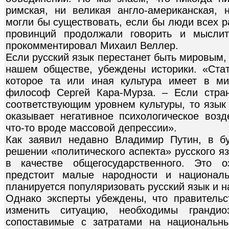
римская, ни великая англо-американская, 
могли бы существовать, если бы люди всех р
провинций продолжали говорить и мысли
прокомментировал Михаил Веллер.
Если русский язык перестанет быть мировым, –
нашем обществе, убеждены историки. «Стат
которое та или иная культура имеет в м
философ Сергей Кара-Мурза. – Если стран
соответствующим уровнем культуры, то язык 
оказывает негативное психологическое возд
что-то вроде массовой депрессии».
Как заявил недавно Владимир Путин, в б
решении «политического аспекта» русского я
в качестве общегосударственного. Это о
предстоит малые народности и националь
планируется популяризовать русский язык и н
Однако эксперты убеждены, что правительс
изменить ситуацию, необходимы грандио
сопоставимые с затратами на национальн