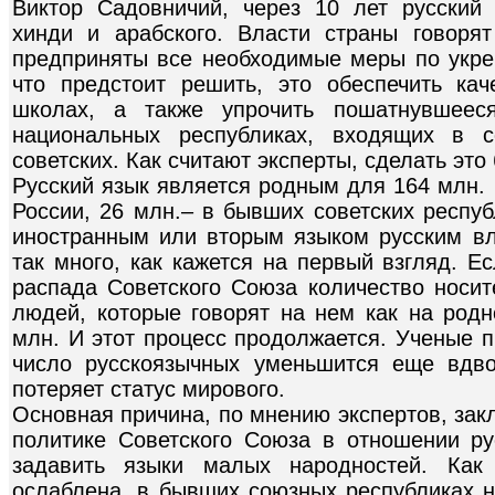
Виктор Садовничий, через 10 лет русский 
хинди и арабского. Власти страны говоря
предприняты все необходимые меры по укреп
что предстоит решить, это обеспечить ка
школах, а также упрочить пошатнувшеес
национальных республиках, входящих в 
советских. Как считают эксперты, сделать это
Русский язык является родным для 164 млн. 
России, 26 млн.– в бывших советских респуб
иностранным или вторым языком русским вл
так много, как кажется на первый взгляд. Е
распада Советского Союза количество носите
людей, которые говорят на нем как на родн
млн. И этот процесс продолжается. Ученые п
число русскоязычных уменьшится еще вдво
потеряет статус мирового.
Основная причина, по мнению экспертов, зак
политике Советского Союза в отношении ру
задавить языки малых народностей. Как
ослаблена, в бывших союзных республиках н