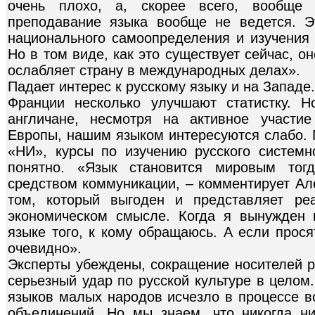
очень плохо, а, скорее всего, вообще 
преподавание языка вообще не ведется. Э
национального самоопределения и изучения 
Но в том виде, как это существует сейчас, о
ослабляет страну в международных делах».
Падает интерес к русскому языку и на Западе
Франции несколько улучшают статистку. Н
англичане, несмотря на активное участи
Европы, нашим языком интересуются слабо. 
«НИ», курсы по изучению русского систем
понятно. «Язык становится мировым тог
средством коммуникации, – комментирует Ал
том, который выгоден и представляет ре
экономическом смысле. Когда я вынужден 
языке того, к кому обращаюсь. А если прося
очевидно».
Эксперты убеждены, сокращение носителей р
серьезный удар по русской культуре в целом
языков малых народов исчезло в процессе в
объединений. Но мы знаем, что никогда ни