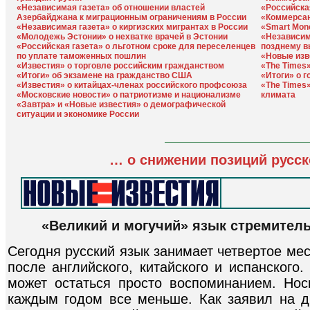
«Независимая газета» об отношении властей
«Российска
Азербайджана к миграционным ограничениям в России
«Коммерсан
«Независимая газета» о киргизских мигрантах в России
«Smart Mon
«Молодежь Эстонии» о нехватке врачей в Эстонии
«Независим
«Российская газета» о льготном сроке для переселенцев
позднему в
по уплате таможенных пошлин
«Новые изв
«Известия» о торговле российским гражданством
«The Times»
«Итоги» об экзамене на гражданство США
«Итоги» о 
«Известия» о китайцах-членах российского профсоюза
«The Times»
«Московские новости» о патриотизме и национализме
климата
«Завтра» и «Новые известия» о демографической
ситуации и экономике России
… о снижении позиций русск
«Великий и могучий» язык стремитель
Сегодня русский язык занимает четвертое ме
после английского, китайского и испанского
может остаться просто воспоминанием. Нос
каждым годом все меньше. Как заявил на 