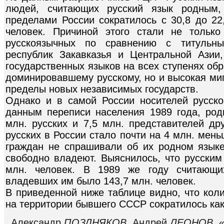
людей, считающих русский язык родным
пределами России сократилось с 30,8 до 22,
человек. Причиной этого стали не тольк
русскоязычных по сравнению с титульн
республик Закавказья и Центральной Азии
государственных языков на всех ступенях об
доминировавшему русскому, но и высокая миг
пределы новых независимых государств.
Однако и в самой России носителей русско
данным переписи населения 1989 года, род
млн. русских и 7,5 млн. представителей др
русских в России стало почти на 4 млн. мен
граждан не спрашивали об их родном языке
свободно владеют. Выяснилось, что русским
млн. человек. В 1989 же году считающи
владевших им было 143,7 млн. человек.
В приведенной ниже таблице видно, что коли
на территории бывшего СССР сократилось как
Александр
ПОЗДНЯКОВ
, Андрей
ЛЕОНОВ
. 