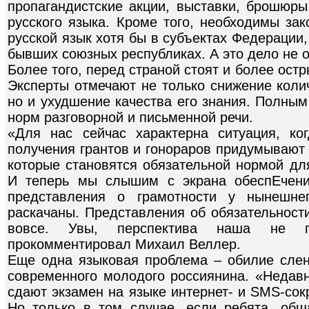
пропагандистские акции, выставки, брошюры
русского языка. Кроме того, необходимы зак
русской язык хотя бы в субъектах Федерации
бывших союзных республиках. А это дело не о
Более того, перед страной стоят и более ост
Эксперты отмечают не только снижение колич
но и ухудшение качества его знания. Полны
норм разговорной и письменной речи.
«Для нас сейчас характерна ситуация, к
получения грантов и гонораров придумывают 
которые становятся обязательной нормой дл
И теперь мы слышим с экрана обеспЕчени
представления о грамотности у нынешне
раскачаны. Представления об обязательности
вовсе. Увы, перспектива наша не пр
прокомментировал Михаил Веллер.
Еще одна языковая проблема – обилие слен
современного молодого россиянина. «Недавн
сдают экзамен на языке интернет- и SMS-сок
Но только в том случае, если ребята, общ