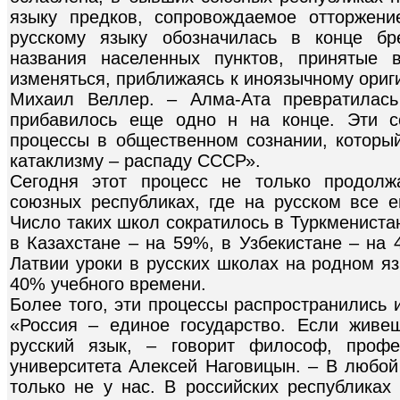
языку предков, сопровождаемое отторжение
русскому языку обозначилась в конце бр
названия населенных пунктов, принятые 
изменяться, приближаясь к иноязычному ориг
Михаил Веллер. – Алма-Ата превратилас
прибавилось еще одно н на конце. Эти с
процессы в общественном сознании, котор
катаклизму – распаду СССР».
Сегодня этот процесс не только продолж
союзных республиках, где на русском все е
Число таких школ сократилось в Туркмениста
в Казахстане – на 59%, в Узбекистане – на 
Латвии уроки в русских школах на родном я
40% учебного времени.
Более того, эти процессы распространились 
«Россия – единое государство. Если живе
русский язык, – говорит философ, профес
университета Алексей Наговицын. – В любой
только не у нас. В российских республиках