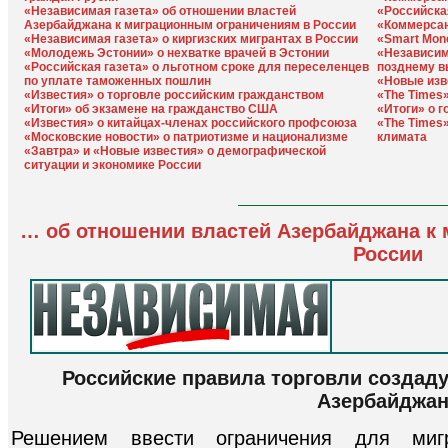
«Независимая газета» об отношении властей
«Российска
Азербайджана к миграционным ограничениям в России
«Коммерсан
«Независимая газета» о киргизских мигрантах в России
«Smart Mon
«Молодежь Эстонии» о нехватке врачей в Эстонии
«Независим
«Российская газета» о льготном сроке для переселенцев
позднему в
по уплате таможенных пошлин
«Новые изв
«Известия» о торговле российским гражданством
«The Times»
«Итоги» об экзамене на гражданство США
«Итоги» о 
«Известия» о китайцах-членах российского профсоюза
«The Times»
«Московские новости» о патриотизме и национализме
климата
«Завтра» и «Новые известия» о демографической
ситуации и экономике России
… об отношении властей Азербайджана к
России
Российские правила торговли создад
Азербайджан
Решением ввести ограничения для миг