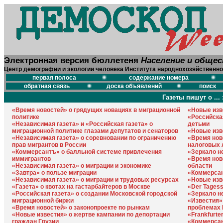
Электронная версия бюллетеня
Население и обще
Центр демографии и экологии человека Института народнохозяйственно
первая полоса
содержание номера
обратная связь
доска объявлений
поиск
Газеты пишут о ... 
«Время новостей» о грядущих новациях в миграционной
«Новые изв
политике
«Российска
«Независимая газета» и «Российская газета» о
детьми
миграционной политике глазами депутатов и сенаторов
«Новые изв
«Независимая газета» о соревновании по ограничению
«Время нов
прав мигрантов в России
налоговых 
«Коммерсантъ» о балльной системе привлечения
«Зеркало не
иммигрантов
«Время нов
«Независимая газета» о миграции и экономике
области
«Завтра» о пользе миграции
«Коммерса
«Независимая газета» о миграции и трудовых ресурсах
«Новые изв
«Газета» о квотах на гастарбайтеров в Москве
«Der Tages
«Российская газета» о создании Московской городской
«Зеркало н
миграционной биржи
«Известия»
«Время новостей» о законопроекте по рынкам
проблемах 
«Новые известия» о жертве кампании по депортации
«Frankfurte
граждан Грузии
«Коммерсан