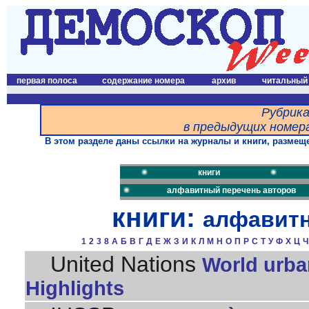
первая полоса
содержание номера
архив
читальный
Рубрика
в предыдущих номера
В этом разделе даны ссылки на журналы и книги, размеще
книги
алфавитный перечень авторов
книги:
алфавитн
1
2
3
8
А
Б
В
Г
Д
Е
Ж
З
И
К
Л
М
Н
О
П
Р
С
Т
У
Ф
Х
Ц
Ч
United Nations
World urban
Highlights