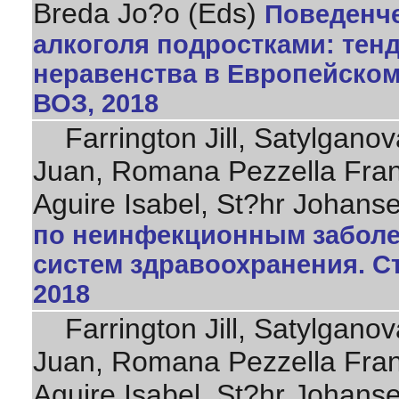
Breda Jo?o (Eds)
Поведенче
алкоголя подростками: тен
неравенства в Европейском 
ВОЗ, 2018
Farrington Jill, Satylganova
Juan, Romana Pezzella Fran
Aguire Isabel, St?hr Johan
по неинфекционным заболе
систем здравоохранения. Ст
2018
Farrington Jill, Satylganova
Juan, Romana Pezzella Fran
Aguire Isabel, St?hr Johan