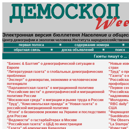
Электронная версия бюллетеня
Население и обще
Центр демографии и экологии человека Института народнохозяйственно
первая полоса
содержание номера
обратная связь
доска объявлений
поиск
Газеты пишут о ... 
"Бизнес & Балтия" о демографической ситуации в
"Новые изв
Европе
стран
"Литературная газета" о глобальных демографических
"Труд" о п
проблемах
"Газета" о
"Эксперт" о демократии, экономике и человеческом
"Российска
потенциале
профобразо
"Парламентская газета" о миграционной политике
"Первое се
"Российские вести" о демографической и миграционной
"Российска
политике России
"надомника
"Московская среда" о миграции и рынке труда в России
"Молодежь 
"Труд", "Комсомольская правда" и "Новая газета" о
"RBC daily
российской миграционной политике
США
"Итоги" о безвизовом режиме на Украине и последствиях
"Фармацевт
для России
"Sueddeutsc
"Ведомости" о гастарбайтерах в Москве
"The Obser
"Российская газета" о ЦБД по иностранцам
"La Stampa"
"Газета" об аризонских Карацупах
"Известия"