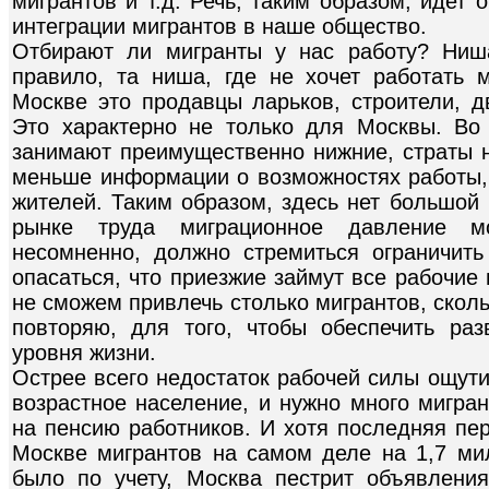
мигрантов и т.д. Речь, таким образом, идет
интеграции мигрантов в наше общество.
Отбирают ли мигранты у нас работу? Ниша
правило, та ниша, где не хочет работать 
Москве это продавцы ларьков, строители, д
Это характерно не только для Москвы. Во
занимают преимущественно нижние, страты н
меньше информации о возможностях работы,
жителей. Таким образом, здесь нет большой 
рынке труда миграционное давление мо
несомненно, должно стремиться ограничить
опасаться, что приезжие займут все рабочие 
не сможем привлечь столько мигрантов, скол
повторяю, для того, чтобы обеспечить ра
уровня жизни.
Острее всего недостаток рабочей силы ощут
возрастное население, и нужно много мигра
на пенсию работников. И хотя последняя пер
Москве мигрантов на самом деле на 1,7 ми
было по учету, Москва пестрит объявлени