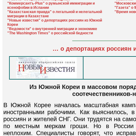
"Коммерсантъ-Plus" о румынской иммиграции и
"Московски
ксенофобии в Испании
"Газета" о 
"Казахстанская правда" о легальной и нелегальной
"Время нов
миграции в Казахстане
"Новые известия" о депортациях россиян из Южной
Кореи
"Ведомости" о внутренней миграции и экономике
"The Washington Times" о российской бедности
… о депортациях россиян 
Из Южной Кореи в массовом поря
соотечественников-
В Южной Корее началась масштабная камп
иностранными рабочими. Как выяснилось, в
россиян и жителей СНГ. Они трудятся на само
по местным меркам гроши. Но в России 
неплохим. Специалисты говорят, что испра