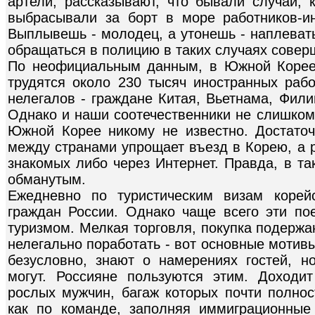
артели, рассказывают, что бывали случаи, 
выбрасывали за борт в море работников-и
Выплывешь - молодец, а утонешь - наплевать
обращаться в полицию в таких случаях совер
По неофициальным данным, в Южной Корее
трудятся около 230 тысяч иностранных ра
нелегалов - граждане Китая, Вьетнама, Фили
Однако и наши соотечественники не слишком 
Южной Корее никому не известно. Достато
между странами упрощает въезд в Корею, а 
знакомых либо через Интернет. Правда, в та
обманутым.
Ежедневно по туристическим визам корей
граждан России. Однако чаще всего эти по
туризмом. Мелкая торговля, покупка подерж
нелегально поработать - вот основные мотив
безусловно, знают о намерениях гостей, н
могут. Россияне пользуются этим. Доходи
рослых мужчин, багаж которых почти полнос
как по команде, заполняя иммиграционные