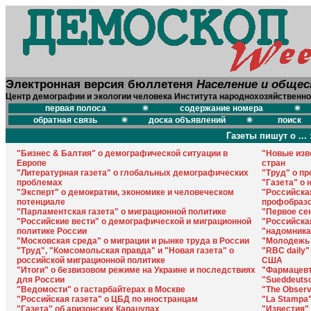
Электронная версия бюллетеня
Население и обще
Центр демографии и экологии человека Института народнохозяйственно
первая полоса
содержание номера
обратная связь
доска объявлений
поиск
Газеты пишут о ... 
"Бизнес & Балтия" о демографической ситуации в
"Новые изв
Европе
стран
"Литературная газета" о глобальных демографических
"Труд" о п
проблемах
"Газета" о
"Эксперт" о демократии, экономике и человеческом
"Российска
потенциале
профобразо
"Парламентская газета" о миграционной политике
"Первое се
"Российские вести" о демографической и миграционной
"Российска
политике России
"надомника
"Московская среда" о миграции и рынке труда в России
"Молодежь 
"Труд", "Комсомольская правда" и "Новая газета" о
"RBC daily
российской миграционной политике
США
"Итоги" о безвизовом режиме на Украине и последствиях
"Фармацевт
для России
"Sueddeutsc
"Ведомости" о гастарбайтерах в Москве
"The Obser
"Российская газета" о ЦБД по иностранцам
"La Stampa"
"Газета" об аризонских Карацупах
"Известия"