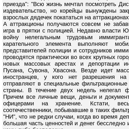
приезда": "Всю жизнь мечтал посмотреть Ди
издевательство, но корейцы вынуждены зак
взрослых дядечек покататься на аттракционах
А аттракционы получаются совсем не заба
игра в прятки с полицией. Недавно власти 
войну нелегальным трудовым иммигран
карательного элемента выполняют моб
представителей полиции и сотрудников имми
проводятся практически во всех крупных го
новых массовых арестах и депортации ин
Пусана, Сувона, Хвасона. Везде идет мас
иностранцев, у кого нет разрешения на
отправляют в специальные фильтрационные 
страны. В течение двух недель нелегал ф
Причем все личные вещи, деньги и докуме
офицерами на хранение. Кстати, вес
соотечественники, побывавшие в таких фильт
"НИ", что не редки случаи, когда во время д
большая часть ценностей и денег бесследно 