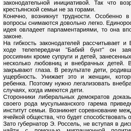
законодательной инициативой. Так что во
крестьянской семьи не за горами.
Конечно, возникнут трудности. Особенно 
вопросы снимаются довольно легко. Единорос
идея овладеет парламентариями, то она вп
законе.
На гибкость законодателей рассчитывает и 
ходе телепередачи "Бабий бунт" он заяв
россиянин кроме супруги и детей, занесенных
несколько любовниц и внебрачных детей. 
закрывают глаза. В результате дети, родив
ущербность. Унижает это и женщин, кото
ребенка. Поэтому нужно легализовать внебр
случаях, когда имеются дети.
Сторонники либеральных демократов доказы
своего рода мусульманского гарема привед
институт семьи. Возникнет соревнование меж
ячейкой общества, что будет способствовать
Зато губернатор Э. Россель, не вступая в дис
найти с помощью миграционной полити