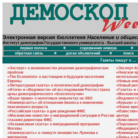
Электронная версия бюллетеня
Население и обще
Институт демографии Государственного университета - Высшей школы 
первая полоса
содержание номера
обратная связь
доска объявлений
поиск
Газеты пишут о ... 
«Эксперт» о возможностях решения демографических
«Эксперт-К
проблем
«Невское в
«The Economist» о настоящем и будущем населения
нелегально
Европы
«Новые изв
«Литературная газета» о политической демографии
«Новый рег
«Итоги» и «Ведомости» об исследовании Росгосстраха
«Газета» и
цены демографического «благополучия»
«Московски
«Ваше право» о налоговых невычетах на ЭКО
«Ведомости
«Коммерсантъ» об отношении бизнеса к изменению
«Курьер» о 
пенсионного возраста
«Новое вре
«Российская газета» о дне рождения ФМС
«Известия»
«Московские новости» о миграционной ситуации в России
центра
глазами директора ФМС
«Комсомоль
«Независимая газета» о миграционной программе
«Парламент
Москвы
«Медицинск
«Коммерсантъ» о «минуте ненависти» Лужкова к
«Коммерсан
мигрантам
«День» о с