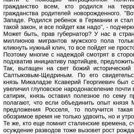
гражданство всем, кто родился на терр
гражданства родителей новорожденного. "Во
Западе. Родился ребенок в Германии и ста
такой закон, и все пойдет как надо", - подчерк
Может быть, прав губернатор? У нас в стра
миллионов мигрантов мужского пола тольк
кликнуть нужный клич, то все пойдет не прост
Поэтому многие с надеждой смотрят в сторо
подхватив инициативу партийцев, предложить
Так, вытащен на свет божий исторический
Салтыковым-Щедриным. По его свидетельст
князь Микаладзе Ксаверий Георгиевич был с
увеличил глуповское народонаселение почти 
сатирик, князь оставил полезное по сему п
полагают, что если объединить опыт князя 
предложения Росселя, то получится така
обозримое время не только удвоить, но и утр
Те же, кто еще помнит сталинские времена, с
осуждение разводов тоже вызовет рост рожда