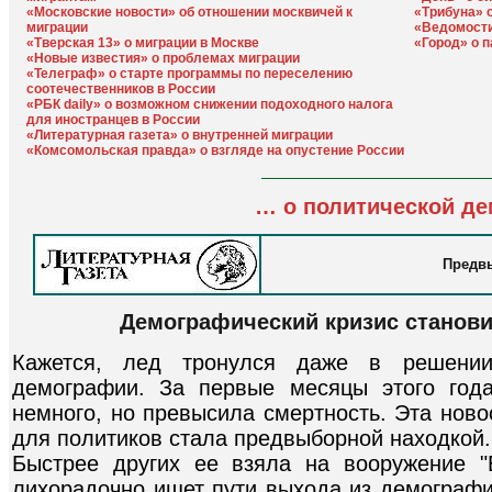
«Московские новости» об отношении москвичей к
«Трибуна» 
миграции
«Ведомости
«Тверская 13» о миграции в Москве
«Город» о 
«Новые известия» о проблемах миграции
«Телеграф» о старте программы по переселению
соотечественников в России
«РБК daily» о возможном снижении подоходного налога
для иностранцев в России
«Литературная газета» о внутренней миграции
«Комсомольская правда» о взгляде на опустение России
… о политической д
Предв
Демографический кризис станови
Кажется, лед тронулся даже в решени
демографии. За первые месяцы этого год
немного, но превысила смертность. Эта ново
для политиков стала предвыборной находкой.
Быстрее других ее взяла на вооружение "
лихорадочно ищет пути выхода из демографич