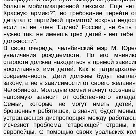
больше мобилизационной лексики. Еще нет
Красную армию?", но требование перейти о
депутат с партийной прямотой вскрыл недост
если ты не член "Единой России", не быть 
нужно так: не имеешь трех детей - нет тебе
должности".
В свою очередь, челябинский мэр М. Юре
увеличения рождаемости. По его мнению
старости должна находиться в прямой зависи
воспитанных ими детей. Как в патриархаль
современность. Дети должны будут выпла
закону, а не в зависимости от своего желани
Челябинска. Молодые семьи начнут осознават
напрямую зависит от собственного вклада
Семьи, которые не могут иметь детей, 
брошенных ребятишек, а значит, будет меньш
устрашающая диспропорция между работающ
Исчезнет проблема "стареющей" страны, 
европейцы. С помощью своих уральских кол