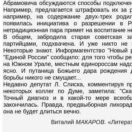
Абрамовича обсуждаются способы подключен
Например, предлагается штрафовать их за р
например, на содержание двух-трех роди
появилась инициатива о разрешении в Р
нетрадиционная пара примет на воспитание н
В общем, забродила старая советская за
партийцами, подхвачена. И уже никто не з
Некоторые знают. Информагентство "Новый р
"Единой России" сообщило: для того чтобы 
на Южном Урале, местным единороссам надо 
ясно. И путаница Божьего дара рождения 
борьбы никого не смущает...
Недавно депутат Л. Слиска, комментируя п
некоторых коллег по Думе, заметила: "Ска
Точный диагноз и в какой-то мере всеоб
закончилась. Правда, предвыборная лихорад
она не будет длиться вечно.
Виталий
МАКАРОВ
. «Литера