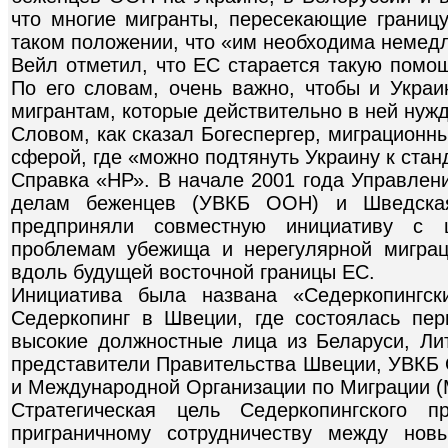
что многие мигранты, пересекающие границу
таком положении, что «им необходима немед
Вейл отметил, что ЕС старается такую помощ
По его словам, очень важно, чтобы и Укра
мигрантам, которые действительно в ней нуж
Словом, как сказал Богеспергер, миграционн
сферой, где «можно подтянуть Украину к ста
Справка «НР». В начале 2001 года Управлен
делам беженцев (УВКБ ООН) и Шведска
предприняли совместную инициативу с 
проблемам убежища и нерегулярной миграц
вдоль будущей восточной границы ЕС.
Инициатива была названа «Седеркопингск
Седеркопинг в Швеции, где состоялась пер
высокие должностные лица из Беларуси, Ли
представители Правительства Швеции, УВКБ 
и Международной Организации по Миграции 
Стратегическая цель Седеркопингского п
приграничному сотрудничеству между нов