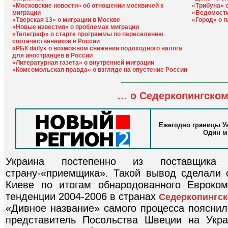
«Московские новости» об отношении москвичей к
«Трибуна» 
миграции
«Ведомости
«Тверская 13» о миграции в Москве
«Город» о 
«Новые известия» о проблемах миграции
«Телеграф» о старте программы по переселению
соотечественников в России
«РБК daily» о возможном снижении подоходного налога
для иностранцев в России
«Литературная газета» о внутренней миграции
«Комсомольская правда» о взгляде на опустение России
… о Седеркопингском
Ежегодно границы У
Один м
Украина постепенно из поставщика 
страну-«приемщика». Такой вывод сделали 
Киеве по итогам обнародованного Евроко
тенденции 2004-2006 в странах
Седеркопингск
«Дивное название» самого процесса пояснил
представитель Посольства Швеции на Укр