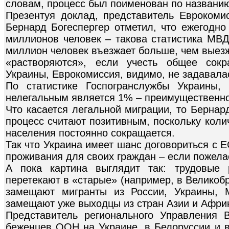
словам, процесс был поименован по названию
Презентуя доклад, представитель Еврокоми
Бернард Богеспергер отметил, что ежегодно
миллионов человек – такова статистика МВД
миллион человек въезжает больше, чем выезж
«растворяются», если учесть общее сокр
Украины, Еврокомиссия, видимо, не задавалас
По статистике Госпогранслужбы Украины, 
нелегальным является 1% – преимущественно,
Что касается легальной миграции, то Бернар
процесс считают позитивным, поскольку коли
населения постоянно сокращается.
Так что Украина имеет шанс договориться с 
проживания для своих граждан – если пожела
А пока картина выглядит так: трудовые
перетекают в «старые» (например, в Великоб
замещают мигранты из России, Украины, 
замещают уже выходцы из стран Азии и Афри
Представитель регионального Управления 
беженцев ООН на Украине, в Белоруссии и 