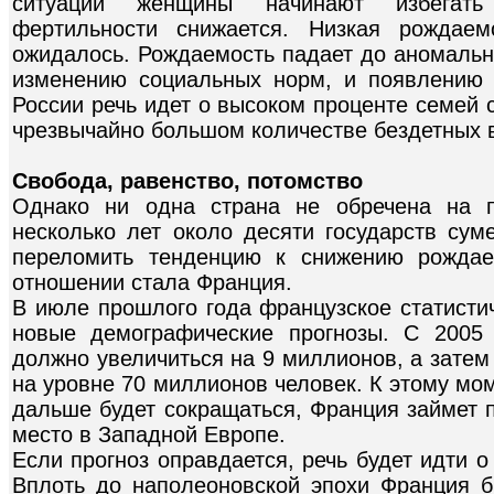
ситуации женщины начинают избегать
фертильности снижается. Низкая рождаем
ожидалось. Рождаемость падает до аномально
изменению социальных норм, и появлению 
России речь идет о высоком проценте семей 
чрезвычайно большом количестве бездетных 
Свобода, равенство, потомство
Однако ни одна страна не обречена на п
несколько лет около десяти государств сум
переломить тенденцию к снижению рождае
отношении стала Франция.
В июле прошлого года французское статисти
новые демографические прогнозы. С 2005
должно увеличиться на 9 миллионов, а затем
на уровне 70 миллионов человек. К этому мо
дальше будет сокращаться, Франция займет 
место в Западной Европе.
Если прогноз оправдается, речь будет идти о
Вплоть до наполеоновской эпохи Франция 