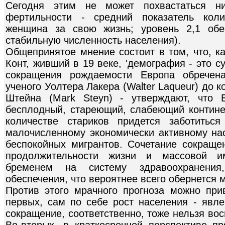
Сегодня этим не может похвастаться н
фертильности - средний показатель коли
женщина за свою жизнь; уровень 2,1 обес
стабильную численность населения).
Общепринятое мнение состоит в том, что, к
Конт, живший в 19 веке, 'демография - это су
сокращения рождаемости Европа обречена
ученого Уолтера Лакера (Walter Laqueur) до 
Штейна (Mark Steyn) - утверждают, что 
бесплодный, стареющий, слабеющий континен
количестве стариков придется заботитьс
малочисленному экономически активному н
беспокойных мигрантов. Сочетание сокраще
продолжительности жизни и массовой и
бременем на систему здравоохранения
обеспечения, что вероятнее всего обернется
Против этого мрачного прогноза можно прив
первых, сам по себе рост населения - явле
сокращение, соответственно, тоже нельзя во
Во-вторых, в краткосрочной перспективе 