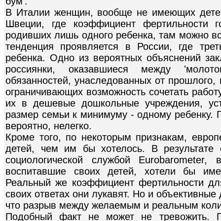
бум'.
В Италии женщин, вообще не имеющих дете
Швеции, где коэффициент фертильности г
родивших лишь одного ребенка, там можно вс
тенденция проявляется в России, где тре
ребенка. Одно из вероятных объяснений зак
россиянки, оказавшиеся между 'молот
обязанностей, унаследованных от прошлого,
ограничивающих возможность сочетать работу
их в дешевые дошкольные учреждения, уст
размер семьи к минимуму - одному ребенку.
вероятно, нелегко.
Кроме того, по некоторым признакам, евр
детей, чем им бы хотелось. В результате 
социологической службой Eurobarometer,
воспитавшие своих детей, хотели бы име
Реальный же коэффициент фертильности для
своих ответах они лукавят. Но и объективны
что разрыв между желаемым и реальным коли
Подобный факт не может не тревожить. П