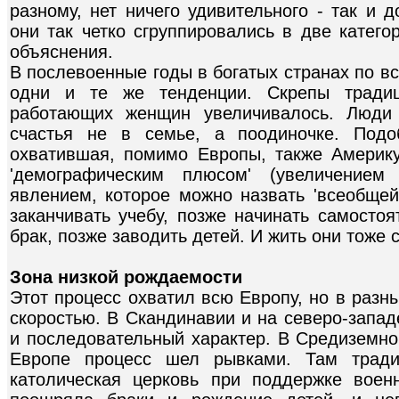
разному, нет ничего удивительного - так и 
они так четко сгруппировались в две катего
объяснения.
В послевоенные годы в богатых странах по в
одни и те же тенденции. Скрепы традиц
работающих женщин увеличивалось. Люди
счастья не в семье, а поодиночке. Подо
охватившая, помимо Европы, также Америк
'демографическим плюсом' (увеличением
явлением, которое можно назвать 'всеобщей
заканчивать учебу, позже начинать самостоя
брак, позже заводить детей. И жить они тоже 
Зона низкой рождаемости
Этот процесс охватил всю Европу, но в разн
скоростью. В Скандинавии и на северо-запад
и последовательный характер. В Средиземно
Европе процесс шел рывками. Там традиц
католическая церковь при поддержке воен