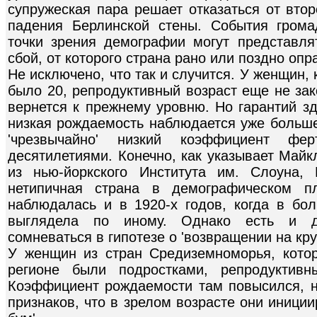
супружеская пара решает отказаться от втор
падения Берлинской стены. События грома
точки зрения демографии могут представл
сбой, от которого страна рано или поздно опр
Не исключено, что так и случится. У женщин
было 20, репродуктивный возраст еще не за
вернется к прежнему уровню. Но гарантий зд
низкая рождаемость наблюдается уже больше 
'чрезвычайно' низкий коэффициент фер
десятилетиями. Конечно, как указывает Майкл
из нью-йоркского Института им. Слоуна,
нетипичная страна в демографическом п
наблюдалась и в 1920-х годов, когда в бол
выглядела по иному. Однако есть и д
сомневаться в гипотезе о 'возвращении на круг
У женщин из стран Средиземноморья, кото
регионе были подростками, репродуктивн
Коэффициент рождаемости там повысился, но
признаков, что в зрелом возрасте они иници