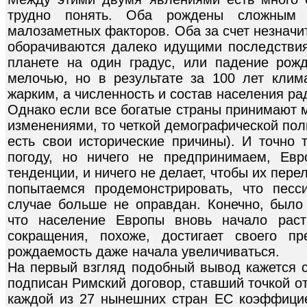
трудно понять. Оба рождены сложным 
малозаметных факторов. Оба за счет незначи
оборачиваются далеко идущими последстви
планете на один градус, или падение рож
мелочью, но в результате за 100 лет кли
жарким, а численность и состав населения ра
Однако если все богатые страны принимают 
изменениями, то четкой демографической полит
есть свои исторические причины). И точно 
погоду, но ничего не предпринимаем, Евр
тенденции, и ничего не делает, чтобы их пере
попытаемся продемонстрировать, что песс
случае больше не оправдан. Конечно, было
что население Европы вновь начало раст
сокращения, похоже, достигает своего п
рождаемость даже начала увеличиваться.
На первый взгляд подобный вывод кажется с
подписан Римский договор, ставший точкой о
каждой из 27 нынешних стран ЕС коэффици