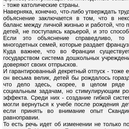
- тоже католические страны.
Наверняка, конечно, что-либо утверждать тр
объяснение заключается в том, что в нек
баланс между личной жизнью и работой, что 
детей, не поступаясь карьерой, и это спос
Если это объяснение справедливо, то
многодетных семей, которые раздает французс
Куда важнее, что во Франции существует
государством система дошкольных учреждени
доверяют своих отпрысков.
И гарантированный декретный отпуск - тоже е
он весьма велик, детей бы рождалось гораз
что дело здесь, скорее, в целом ряде
социальным задачам, но стимулирующим ро
эффекта. Среди них - создание гибкой сист
могли вернуться к учебе после рождения дет
если принять во внимание опыт Скандин
равноправии.
То есть речь идет об изменении не только п