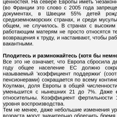
ценностей. На севере Европы иметь 'незакон
(во Франции это слово с 2005 года запрещ
документах, в Швеции 55% детей рожд
средиземноморских странах, и среди мусуль
общем, не случилось. В странах с высоки
работающим матерям не просто относятся т
возвращения к труду, и настаивают, чтобы р
вакантными.
Плодитесь и размножайтесь (хотя бы немн
Все это не означает, что Европа сбросила 
году общее население ЕС должно сокр
называемый 'коэффициент поддержки' (со
пенсионерами) сокращается по всему континен
Коулман, доля Европы в общей численности
уменьшится с нынешних 21 до 7%. Даже е
относительны. Коэффициент фертильности 
уровня воспроизводства.
Тем не менее, даже небольшие изменения ур
возраста могут значительно облегчить бремя