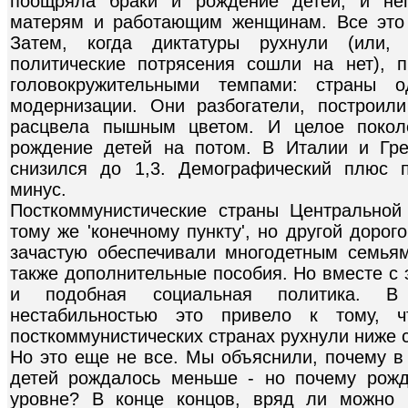
поощряла браки и рождение детей, и нег
матерям и работающим женщинам. Все это 
Затем, когда диктатуры рухнули (или,
политические потрясения сошли на нет), 
головокружительными темпами: страны 
модернизации. Они разбогатели, построил
расцвела пышным цветом. И целое покол
рождение детей на потом. В Италии и Гр
снизился до 1,3. Демографический плюс 
минус.
Посткоммунистические страны Центрально
тому же 'конечному пункту', но другой доро
зачастую обеспечивали многодетным семья
также дополнительные пособия. Но вместе с
и подобная социальная политика. В 
нестабильностью это привело к тому, ч
посткоммунистических странах рухнули ниже 
Но это еще не все. Мы объяснили, почему в
детей рождалось меньше - но почему рожд
уровне? В конце концов, вряд ли можно п