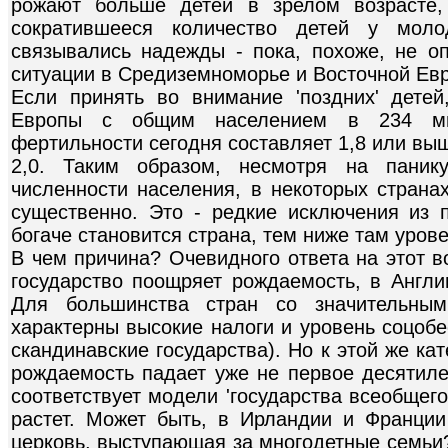
рожают больше детей в зрелом возрасте, 
сократившееся количество детей у мол
связывались надежды - пока, похоже, не 
ситуации в Средиземноморье и Восточной Ев
Если принять во внимание 'поздних' детей
Европы с общим населением в 234 ми
фертильности сегодня составляет 1,8 или вы
2,0. Таким образом, несмотря на панику
численности населения, в некоторых страна
существенно. Это - редкие исключения из п
богаче становится страна, тем ниже там уров
В чем причина? Очевидного ответа на этот в
государство поощряет рождаемость, в Англи
Для большинства стран со значительным
характерны высокие налоги и уровень соцоб
скандинавские государства). Но к этой же кат
рождаемость падает уже не первое десятиле
соответствует модели 'государства всеобщего
растет. Может быть, в Ирландии и Франции
церковь, выступающая за многодетные семьи