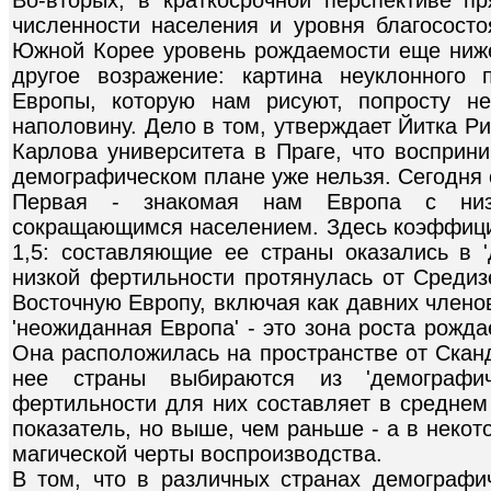
численности населения и уровня благососто
Южной Корее уровень рождаемости еще ниже,
другое возражение: картина неуклонного 
Европы, которую нам рисуют, попросту н
наполовину. Дело в том, утверждает Йитка Рих
Карлова университета в Праге, что восприн
демографическом плане уже нельзя. Сегодня 
Первая - знакомая нам Европа с низ
сокращающимся населением. Здесь коэффицие
1,5: составляющие ее страны оказались в '
низкой фертильности протянулась от Среди
Восточную Европу, включая как давних членов 
'неожиданная Европа' - это зона роста рожд
Она расположилась на пространстве от Скан
нее страны выбираются из 'демографич
фертильности для них составляет в среднем
показатель, но выше, чем раньше - а в некот
магической черты воспроизводства.
В том, что в различных странах демографич