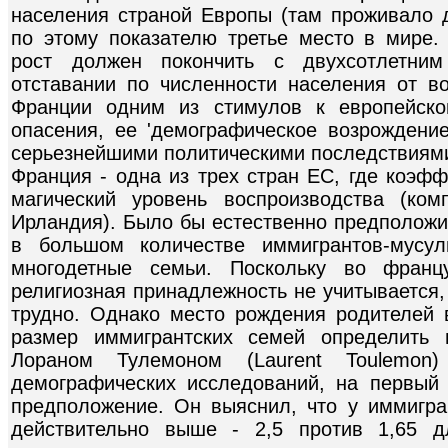
населения страной Европы (там проживало 
по этому показателю третье место в мире.
рост должен покончить с двухсотлетни
отставании по численности населения от во
Франции одним из стимулов к европейско
опасения, ее 'демографическое возрождени
серьезнейшими политическими последствиям
Франция - одна из трех стран ЕС, где коэф
магический уровень воспроизводства (ко
Ирландия). Было бы естественно предположит
в большом количестве иммигрантов-мусул
многодетные семьи. Поскольку во францу
религиозная принадлежность не учитывается,
трудно. Однако место рождения родителей в
размер иммигрантских семей определить 
Лораном Тулемоном (Laurent Toulemon)
демографических исследований, на первый 
предположение. Он выяснил, что у иммигр
действительно выше - 2,5 против 1,65 д