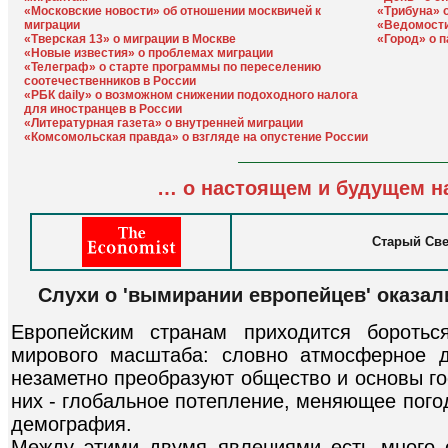
«Московские новости» об отношении москвичей к
«Трибуна» 
миграции
«Ведомости
«Тверская 13» о миграции в Москве
«Город» о 
«Новые известия» о проблемах миграции
«Телеграф» о старте программы по переселению
соотечественников в России
«РБК daily» о возможном снижении подоходного налога
для иностранцев в России
«Литературная газета» о внутренней миграции
«Комсомольская правда» о взгляде на опустение России
… о настоящем и будущем н
Старый Све
Слухи о 'вымирании европейцев' оказа
Европейским странам приходится бороть
мирового масштаба: словно атмосферное д
незаметно преобразуют общество и основы го
них - глобальное потепление, меняющее пого
демография.
Между этими двумя явлениями есть много о