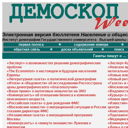
Электронная версия бюллетеня
Население и обще
Институт демографии Государственного университета - Высшей школы 
первая полоса
содержание номера
обратная связь
доска объявлений
поиск
Газеты пишут о ... 
«Эксперт» о возможностях решения демографических
«Эксперт-К
проблем
«Невское в
«The Economist» о настоящем и будущем населения
нелегально
Европы
«Новые изв
«Литературная газета» о политической демографии
«Новый рег
«Итоги» и «Ведомости» об исследовании Росгосстраха
«Газета» и
цены демографического «благополучия»
«Московски
«Ваше право» о налоговых невычетах на ЭКО
«Ведомости
«Коммерсантъ» об отношении бизнеса к изменению
«Курьер» о 
пенсионного возраста
«Новое вре
«Российская газета» о дне рождения ФМС
«Известия»
«Московские новости» о миграционной ситуации в России
центра
глазами директора ФМС
«Комсомоль
«Независимая газета» о миграционной программе
«Парламент
Москвы
«Медицинск
«Коммерсантъ» о «минуте ненависти» Лужкова к
«Коммерсан
мигрантам
«День» о с