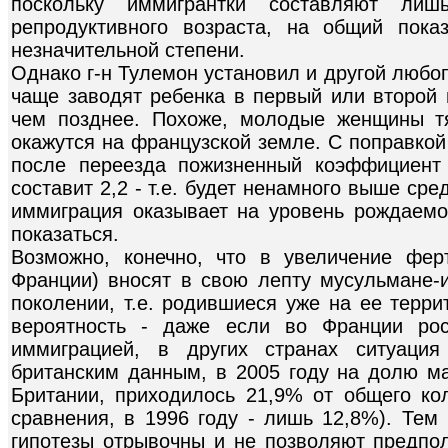
поскольку иммигрантки составляют ли
репродуктивного возраста, на общий пока
незначительной степени.
Однако г-н Тулемон установил и другой любо
чаще заводят ребенка в первый или второй 
чем позднее. Похоже, молодые женщины т
окажутся на французской земле. С поправкой 
после переезда пожизненный коэффициент
составит 2,2 - т.е. будет ненамного выше сре
иммиграция оказывает на уровень рождаем
показаться.
Возможно, конечно, что в увеличение фер
Франции) вносят в свою лепту мусульмане-
поколении, т.е. родившиеся уже на ее терри
вероятность - даже если во Франции ро
иммиграцией, в других странах ситуация
британским данным, в 2005 году на долю м
Британии, приходилось 21,9% от общего ко
сравнения, в 1996 году - лишь 12,8%). Тем
гипотезы отрывочны и не позволяют предпол