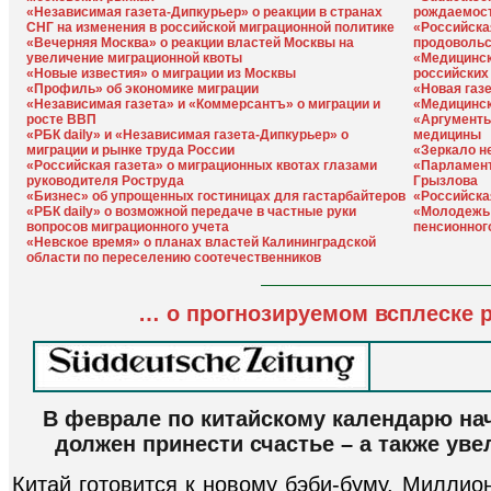
«Независимая газета-Дипкурьер» о реакции в странах
рождаемост
СНГ на изменения в российской миграционной политике
«Российская
«Вечерняя Москва» о реакции властей Москвы на
продовольс
увеличение миграционной квоты
«Медицинск
«Новые известия» о миграции из Москвы
российских
«Профиль» об экономике миграции
«Новая газ
«Независимая газета» и «Коммерсантъ» о миграции и
«Медицинск
росте ВВП
«Аргументы
«РБК daily» и «Независимая газета-Дипкурьер» о
медицины
миграции и рынке труда России
«Зеркало н
«Российская газета» о миграционных квотах глазами
«Парламент
руководителя Роструда
Грызлова
«Бизнес» об упрощенных гостиницах для гастарбайтеров
«Российска
«РБК daily» о возможной передаче в частные руки
«Молодежь 
вопросов миграционного учета
пенсионног
«Невское время» о планах властей Калининградской
области по переселению соотечественников
… о прогнозируемом всплеске 
В феврале по китайскому календарю на
должен принести счастье – а также ув
Китай готовится к новому бэби-буму. Миллио