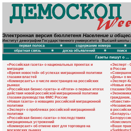
Электронная версия бюллетеня
Население и обще
Институт демографии Государственного университета - Высшей школы 
первая полоса
содержание номера
обратная связь
доска объявлений
поиск
Газеты пишут о ... 
«Российская газета» о национальных проектах и
«Эксперт -
миграции
в России
«Время новостей» об успехах миграционной политики
«Совершенн
глазами властей
«День» о м
«Коммерсантъ» о числе иностранцев на российских
«Эксперт-Ка
рынках
«Новые изв
«Российская бизнес-газета» и «Итоги» о первых итогах
глазами Об
действия новой российской миграционной политики
«Экономика
глазами руководства ФМС России
гражданам,
«Новая газета» о новациях российской миграционной
«Известия»
политики
«Независим
«Эксперт» о проблемах российской миграционной
в российск
политики
«Беларусь 
«Российская бизнес-газета» о последствиях
Белорусси
миграционных устрожений
«Комсомоль
«Коммерсант» об отмене квот для торговцев на
«Ваше прав
московских рынках
«Suddeutsc