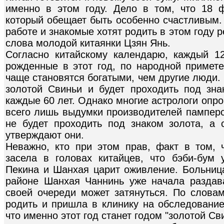
именно в этом году. Дело в том, что 18 
который обещает быть особенно счастливым. 
работе и знакомые хотят родить в этом году ре
слова молодой китаянки Цзян Янь.
Согласно китайскому календарю, каждый 12
рожденные в этот год, по народной примете
чаще становятся богатыми, чем другие люди. К
золотой Свиньи и будет проходить под зна
каждые 60 лет. Однако многие астрологи опров
всего лишь выдумки производителей памперс
не будет проходить под знаком золота, а с
утверждают они.
Неважно, кто при этом прав, факт в том, ч
засела в головах китайцев, что бэби-бум
Пекина и Шанхая царит оживление. Больница
районе Шанхая Чаннинь уже начала раздав
своей очереди может затянуться. По слова
родить и пришла в клинику на обследование
что именно этот год станет годом "золотой Сви