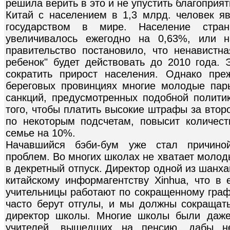
решила верить в это и не упустить благоприя
Китай с населением в 1,3 млрд. человек 
государством в мире. Население стр
увеличивалось ежегодно на 0,63%, или н
правительство постановило, что ненавистн
ребенок" будет действовать до 2010 года.
сократить прирост населения. Однако пре
береговых провинциях многие молодые па
санкций, предусмотренных подобной политик
того, чтобы платить высокие штрафы за втор
по некоторым подсчетам, повысит количес
семье на 10%.
Начавшийся бэби-бум уже стал причиной
проблем. Во многих школах не хватает молод
в декретный отпуск. Директор одной из шанх
китайскому информагентству Xinhua, что в
учительницы работают по сокращенному граф
часто берут отгулы, и мы должны сокращать
директор школы. Многие школы были даже
учителей, вышедших на пенсию, дабы не