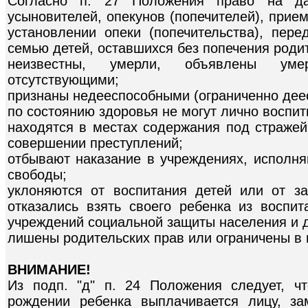
Согласно п. 27 Положения право на д
усыновителей, опекунов (попечителей), прие
установлении опеки (попечительства), пер
семью детей, оставшихся без попечения родит
неизвестны, умерли, объявлены уме
отсутствующими;
признаны недееспособными (ограниченно дее
по состоянию здоровья не могут лично воспит
находятся в местах содержания под страже
совершении преступлений;
отбывают наказание в учреждениях, исполн
свободы;
уклоняются от воспитания детей или от з
отказались взять своего ребенка из воспит
учреждений социальной защиты населения и д
лишены родительских прав или ограничены в 
ВНИМАНИЕ!
Из подп. "д" п. 24 Положения следует, ч
рождении ребенка выплачивается лицу, за