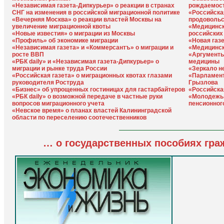
«Независимая газета-Дипкурьер» о реакции в странах
рождаемост
СНГ на изменения в российской миграционной политике
«Российская
«Вечерняя Москва» о реакции властей Москвы на
продовольс
увеличение миграционной квоты
«Медицинск
«Новые известия» о миграции из Москвы
российских
«Профиль» об экономике миграции
«Новая газ
«Независимая газета» и «Коммерсантъ» о миграции и
«Медицинск
росте ВВП
«Аргументы
«РБК daily» и «Независимая газета-Дипкурьер» о
медицины
миграции и рынке труда России
«Зеркало н
«Российская газета» о миграционных квотах глазами
«Парламент
руководителя Роструда
Грызлова
«Бизнес» об упрощенных гостиницах для гастарбайтеров
«Российска
«РБК daily» о возможной передаче в частные руки
«Молодежь 
вопросов миграционного учета
пенсионног
«Невское время» о планах властей Калининградской
области по переселению соотечественников
… о государственных пособиях гр