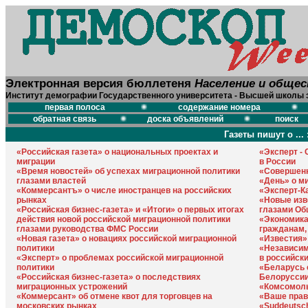
Электронная версия бюллетеня
Население и обще
Институт демографии Государственного университета - Высшей школы 
первая полоса
содержание номера
обратная связь
доска объявлений
поиск
Газеты пишут о ... 
«Российская газета» о национальных проектах и
«Эксперт -
миграции
в России
«Время новостей» об успехах миграционной политики
«Совершенн
глазами властей
«День» о м
«Коммерсантъ» о числе иностранцев на российских
«Эксперт-Ка
рынках
«Новые изв
«Российская бизнес-газета» и «Итоги» о первых итогах
глазами Об
действия новой российской миграционной политики
«Экономика
глазами руководства ФМС России
гражданам,
«Новая газета» о новациях российской миграционной
«Известия»
политики
«Независим
«Эксперт» о проблемах российской миграционной
в российск
политики
«Беларусь 
«Российская бизнес-газета» о последствиях
Белорусси
миграционных устрожений
«Комсомоль
«Коммерсант» об отмене квот для торговцев на
«Ваше прав
московских рынках
«Suddeutsc