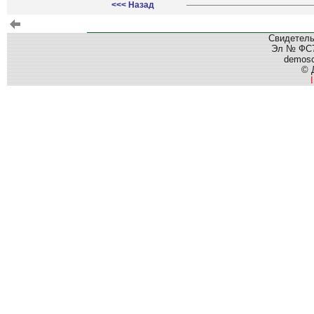
<<< Назад
Свидетель
Эл № ФС77
demos
© 