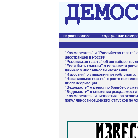
первая полоса
содержание номер
"Коммерсантъ" и "Российская газета"
иностранцев в России
"Российская газета" об оргнаборе тру
"Если быть точным" о сложности расч
данных о численности населения
"Известия" о снижении потребления ал
"Независимая газета" о росте выявле
диспансеризации
"Ведомости" о мерах по борьбе со сме
"Ведомости" о снижении рождаемости
"Коммерсантъ" и "Известия" об эконом
популярности отцовских отпусков по у