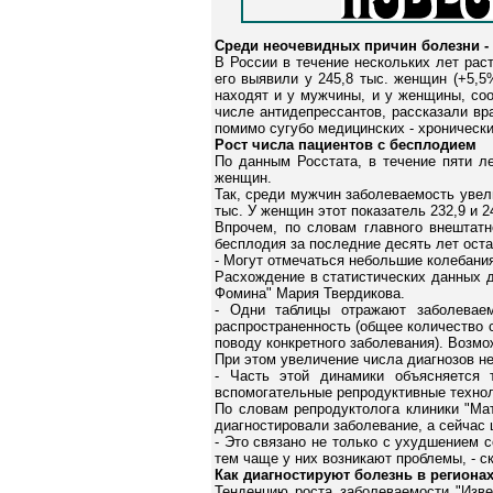
Среди неочевидных причин болезни -
В России в течение нескольких лет рас
его выявили у 245,8 тыс. женщин (+5,5
находят и у мужчины, и у женщины, со
числе антидепрессантов, рассказали вр
помимо сугубо медицинских - хронически
Рост числа пациентов с бесплодием
По данным Росстата, в течение пяти ле
женщин.
Так, среди мужчин заболеваемость увели
тыс. У женщин этот показатель 232,9 и 2
Впрочем, по словам главного внештат
бесплодия за последние десять лет остае
- Могут отмечаться небольшие колебания п
Расхождение в статистических данных д
Фомина" Мария Твердикова.
- Одни таблицы отражают заболеваем
распространенность (общее количество с
поводу конкретного заболевания). Возмож
При этом увеличение числа диагнозов не
- Часть этой динамики объясняется
вспомогательные репродуктивные техноло
По словам репродуктолога клиники "Ма
диагностировали заболевание, а сейчас
- Это связано не только с ухудшением с
тем чаще у них возникают проблемы, - с
Как диагностируют болезнь в региона
Тенденцию роста заболеваемости "Изве