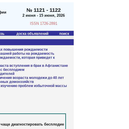
№ 1121 - 1122
фии
2 июня - 15 июня, 2026
ISSN 1726-2891
язь
доска объявлений
поиск
ах повышения рождаемости
омашней работы на рождаемость
рождаемости, которая приведет к
раста вступления в брак в Афганистане
в с бесплодием
одителей
ичения возраста молодежи до 40 лет
очных домохозяйств
о изучению проблем избыточной массы
 чаще диагностировать бесплодие