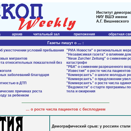
Институт демогра
НИУ ВШЭ имени
А.Г. Вишневского
а
архив
читальный зал
приложения
обратная св
Газеты пишут о ... :
 об ужесточении условий пребывания
"РИА Новости" о региональных мер
"Независимая газета" о влиянии д
довых мигрантов
"Neue Zurcher Zeitung" о снижении 
ета относительных показателей без
катастрофе
"РБК" о снижении разрешенного воз
коголя
"Известия" о росте числа пациенто
нных заболеваний благодаря
"Коммерсантъ" о школе молодых р
"Коммерсантъ" о предложении увел
ртностью в ДТП
"Коммерсантъ" о росте числа один
"Ведомости" о старте программы п
ических причинах роста
тела и ожирения
ходу за ребенком
…
о росте числа пациентов с бесплодием
Демографический срыв: у россиян стали