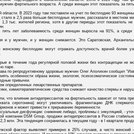
. мужчин фертильного возраста. А среди женщин этот показатель за пять
области. В 2023 году там поставили на учет по бесплодию 93 женщины, в
д стало в 2,5 раза больше бесплодных мужчин, рассказали в местном м
у 1,3 тыс. жителей региона, хотя в другие периоды этот показатель н
ин.
а пять лет заболеваемость среди женщин выросла на 91%, а среди
ия и у мужчин, и у женщин снижаются. Это Саратовская, Архангельс
 женскому бесплодию могут отражать доступность врачей более узк
.
рые в течение года регулярной половой жизни без контрацепции не мо
но паре.
ава по репродуктивному здоровью мужчин Олег Аполихин сообщил "Изве
лиять особенности образа жизни, экология, психосоматическое состояни
редные привычки.
ием определенных лекарственных препаратов.
тики, химиотерапевтические средства снижают качество спермы и нару
ли, что влияние антидепрессантов на фертильность зависит от типа пре
ахвата серотонина) могут увеличивать фрагментацию ДНК спермато
брионов и может привести к прерыванию беременности.
ксуальные дисфункции: снижение либидо, проблемы с эякуляцией, - уто
ой компании DSM Group, продажи антидепрессантов в России стабильно 
 22,3 млн. Эта тенденция сохранилась в текущем году - в I квартале про
жской фактор выявляют примерно в 25% случаев, а чисто женский 