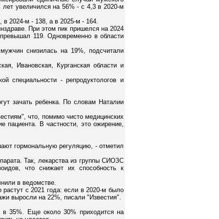
 лет увеличился на 56% - с 4,3 в 2020-м
 2024-м - 138, а в 2025-м - 164.
инздраве. При этом пик пришелся на 2024
е превышал 119. Одновременно в области
 мужчин снизилась на 19%, подсчитали
кая, Ивановская, Курганская области и
ой специальности - репродуктологов и
гут зачать ребенка. По словам Наталии
стиям", что, помимо чисто медицинских
е пациента. В частности, это ожирение,
шают гормональную регуляцию, - отметил
парата. Так, лекарства из группы СИОЗС
зоидов, что снижает их способность к
чнили в ведомстве.
растут с 2021 года: если в 2020-м было
дажи выросли на 22%, писали "Известия".
- в 35%. Еще около 30% приходится на