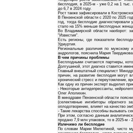
бесплодия, в 2025-м - уже 0,2 на 1 тыс
до 6,7 в 2024 году.
Рост также зафиксировали в Костромской 
В Пензенской области с 2020 по 2025 го
год, тогда бесплодие диагностировали 
стало на 15% меньше бесплодных женщ
Во Владимирской области наоборот: з
"Известия".
Есть регионы, где показатели бесплод
Удмуртия.
Региональные различия по мужскому и
андрологов, пояснила Мария Твердикова
В чем причины проблемы
Бесплодными считаются партнеры, кото
Долгушиной, этот диагноз ставится имен
Главный внештатный специалист Минздр
причин, на развитие бесплодия могут в
хронический стресс и переутомление, в
Как одну из причин эксперт выделил пр
- Некоторые антидепрессанты, нейролеп
Олег Аполихин.
В минздраве Пензенской области поясни
(селективные ингибиторы обратного з
оплодотворению, влияет на качество эм
- Такие лекарства способны вызывать се
При этом, согласно данным аналитическ
продано 7,9 млн упаковок, то в 2025-м -
Излечимо ли бесплодие
По словам Марии Милютиной, чисто му