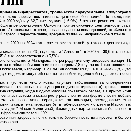
 прием антидепрессантов, хроническое переутомление, злоупотреб
тет число впервые поставленных диагнозов "бесплодие". По последним
% к 2020-му) и у 32,7 тыс. мужчин (+6,9%). Часто встречается сочетан
общили репродуктологи. Одной из причин снижения фертильности стал 
ачи. Их продажи в стране, согласно данным исследований, стабильно ра
й стресс и переутомление, вредные привычки, неправильное питание.
т - с 2020 по 2024 год - растет число людей, у которых диагностиру
чилась почти на 7%, подсчитали "Известия": в 2020-м - 30,6 тыс. постав
45,8 тыс. соответственно (+5,5%).
ного специалиста Минздрава по репродуктивному здоровью женщин На
тся стабильной и составляет в среднем 7,8 случая на 1 тыс. женщин в в
оказателя, например, в 2019-м он составлял 8,5, а в 2024-м - 7,8, - уто
вух ведомств могут объяснятся разной методологией подсчетов, поясн
ость (то есть число новых случаев заболевания за определенный
лучаев - как новых, так и уже ранее диагностированных), третьи - па
на ситуация, когда в одном массиве показатель растет, а в другом - сн
 означает автоматический росту реальной потери фертильности, добави
 тем, что пары чаще обращаются за помощью, обследование стано
гии, и сама тема перестает быть табуированной, - отметила Мария Тве
ть и дитя" Марии Милютиной, бесплодных пар становится больше во в
 цифра приближается к 19%.
остояния здоровья, но и с тем, что беременность планируется в более
казала она.
х
стиям" подтвердили в Сахалинской области. Если в 2020 году там 