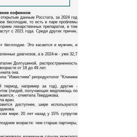
ление кофеином
 открытым данным Росстата, за 2024 год
ное бесплодие, то есть в паре проблемы
прием лекарственных препаратов, в том
стут с 2021 года. Среди других причин,
ют бесплодие. Это касается и мужчин, и
ленных диагнозов, а в 2024-м - уже 32,7
талии Долгушиной, распространенность
озрасте от 18 до 49 лет.
чнила она.
ила "Известиям" репродуктолог "Клиники
 период, например за год), другие -
циентов (людей, получающих медпомощь по
ижается, - отметила Твердикова.
ла врач.
вится доступнее, шире используются
рдикова.
сем мире: 20 лет назад у 15% супругов
 позднем возрасте: чем старше партнеры,
фиксировали единичные случаи мужского