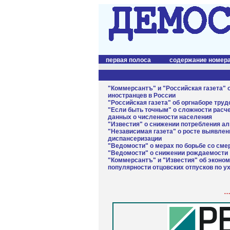
первая полоса
содержание номер
"Коммерсантъ" и "Российская газета"
иностранцев в России
"Российская газета" об оргнаборе тру
"Если быть точным" о сложности расч
данных о численности населения
"Известия" о снижении потребления ал
"Независимая газета" о росте выявле
диспансеризации
"Ведомости" о мерах по борьбе со сме
"Ведомости" о снижении рождаемости
"Коммерсантъ" и "Известия" об эконом
популярности отцовских отпусков по у