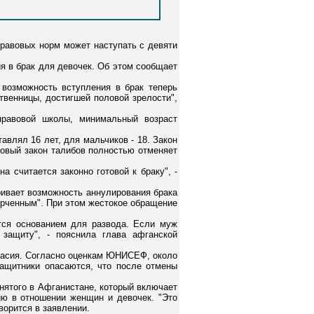
правовых норм может наступать с девяти
я в брак для девочек. Об этом сообщает
возможность вступления в брак теперь
ственницы, достигшей половой зрелости",
правовой школы, минимальный возраст
влял 16 лет, для мальчиков - 18. Закон
Новый закон талибов полностью отменяет
а считается законно готовой к браку", -
ривает возможность аннулирования брака
орченным". При этом жестокое обращение
тся основанием для развода. Если муж
 защиту", - пояснила глава афганской
гласия. Согласно оценкам ЮНИСЕФ, около
ащитники опасаются, что после отмены
нятого в Афганистане, который включает
ию в отношении женщин и девочек. "Это
ворится в заявлении.