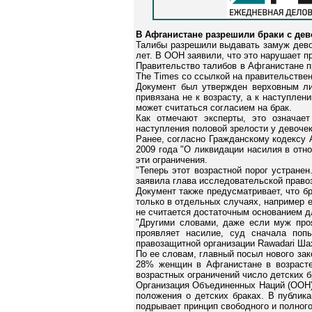
В Афганистане разрешили браки с дев
Талибы разрешили выдавать замуж девоч
лет. В ООН заявили, что это нарушает п
Правительство талибов в Афганистане п
The Times со ссылкой на правительстве
Документ был утвержден верховным ли
привязана не к возрасту, а к наступлен
может считаться согласием на брак.
Как отмечают эксперты, это означае
наступления половой зрелости у девочек
Ранее, согласно Гражданскому кодексу 
2009 года "О ликвидации насилия в отн
эти ограничения.
"Теперь этот возрастной порог устранен
заявила глава исследовательской правоз
Документ также предусматривает, что б
только в отдельных случаях, например 
не считается достаточным основанием д
"Другими словами, даже если муж про
проявляет насилие, суд сначала попы
правозащитной организации Rawadari Ша
По ее словам, главный посыл нового за
28% женщин в Афганистане в возрасте
возрастных ограничений число детских б
Организация Объединенных Наций (ООН) 
положения о детских браках. В публик
подрывает принцип свободного и полного