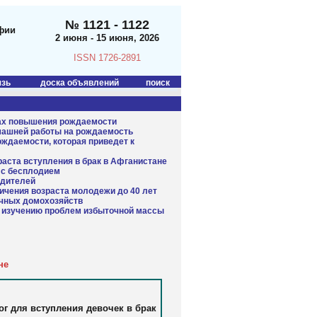
№ 1121 - 1122
фии
2 июня - 15 июня, 2026
ISSN 1726-2891
язь
доска объявлений
поиск
ах повышения рождаемости
омашней работы на рождаемость
рождаемости, которая приведет к
раста вступления в брак в Афганистане
в с бесплодием
одителей
ичения возраста молодежи до 40 лет
очных домохозяйств
о изучению проблем избыточной массы
не
г для вступления девочек в брак