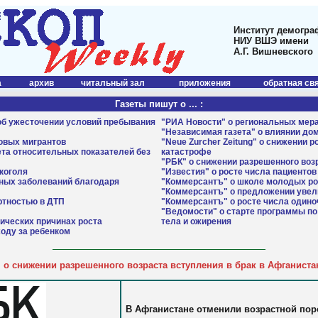
Институт демогра
НИУ ВШЭ имени
А.Г. Вишневского
а
архив
читальный зал
приложения
обратная св
Газеты пишут о ... :
 об ужесточении условий пребывания
"РИА Новости" о региональных мер
"Независимая газета" о влиянии д
довых мигрантов
"Neue Zurcher Zeitung" о снижении 
ета относительных показателей без
катастрофе
"РБК" о снижении разрешенного воз
коголя
"Известия" о росте числа пациенто
нных заболеваний благодаря
"Коммерсантъ" о школе молодых р
"Коммерсантъ" о предложении увел
ртностью в ДТП
"Коммерсантъ" о росте числа один
"Ведомости" о старте программы п
ических причинах роста
тела и ожирения
ходу за ребенком
…
о снижении разрешенного возраста вступления в брак в Афганиста
В Афганистане отменили возрастной поро