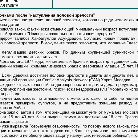
очками после "наступления половой зрелости"
ек после наступления половой зрелости, которая по ряду исламских 
рава детей
риняло закон, фактически отменяющий минимальный возраст вступлени
нный документ "Принципы раздельного проживания супругов".
дером талибов Хайбатуллой Ахундзадой. Согласно новым правилам, 
ию половой зрелости. В документе также говорится, что молчание "дев
т легализацию детских браков. По данным крупнейшей суннитской 
 может составлять девять лет.
Афганистана 1977 года, минимальный брачный возраст для девочек соста
ошении женщин" криминализировал браки с девочками младше 15 лет. 
. Если девочка достигает половой зрелости в девять или десять лет, он
ащитной организации Conflict Analysis Network (CAN) Хория Мосадик.
рак девочки, заключенный по договоренности отца или деда, предусмат
если муж признан жестоким, психически нездоровым или "морально исп
ля развода.
являет жестокость по отношению к жене, это само по себе не являе
тается примирить супругов, а не предоставить женщине развод и
харзад Акбар.
кона заключается в том, что женщина не может уйти от мужа без его со
 от 15 до 49 лет были выданы замуж до достижения 18 лет. Правоз
раков вырастет.
уже выразила "серьезную озабоченность" по поводу нового закона, при
ации отмечается, что этот кодекс еще больше усиливает дискриминац
 согласия и не обеспечивает защиту наилучших интересов ребенка", - го