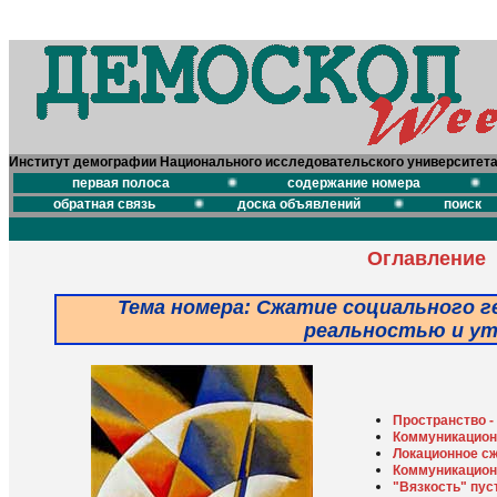
Институт демографии Национального исследовательского университет
первая полоса
содержание номера
обратная связь
доска объявлений
поиск
Оглавление
Тема номера: Сжатие социального 
реальностью и ут
Пространство -
Коммуникацион
Локационное сж
Коммуникационн
"Вязкость" пус