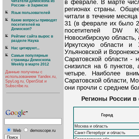
в феврале. В марте чис
читатели Демоскопа из
России - в Заринске
регионах страны. Обще
Язык пользователей
читали в течение месяца
Какие вопросы приводят
31 (в феврале их было 2
посетителей на
Демоскоп?
посетителей DW Кр
Новосибирскую область, 
Рейтинг сайта вырос в
разделе Наука
Иркутскую области и 
Нас цитируют...
Ульяновской и Воронежск
Самые популярные
Саратовской области - н
страницы Демоскопа
Weekly в марте 2012
снизился на 6 пунктов, 
Данные получены с
четыре. Наиболее вни
использованием Yandex.ru,
Саратовской области, Мо
SpyLog.ru, OpenStat и
Subscribe.ru.
они прочли с среднем бо
Регионы России в
Город
Москва и область
Web
demoscope.ru
Санкт-Петербург и область