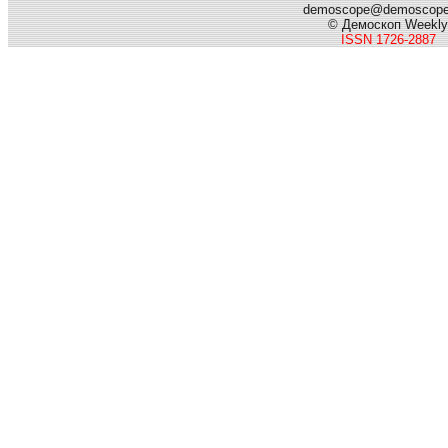
demoscope@demoscop
© Демоскоп Weekly
ISSN 1726-2887