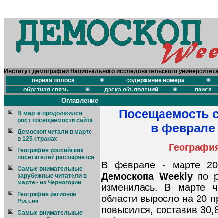
Институт демографии Национального исследовательского университет
первая полоса
содержание номера
обратная связь
доска объявлений
поиск
Оглавление
Посещаемость с
В марте продолжился
рост посещаемости сайта
в феврале 
Демоскоп читали в марте
в 125 странах
География
География российских
посетителей расширяется
В феврале - марте 201
Самые внимательные
Демоскопа Weekly
по р
зарубежные читатели в
марте - из Черногории
изменилась. В марте ч
География регионов
области выросло на 20 п
России
повысился, составив 30,
Cамые внимательные