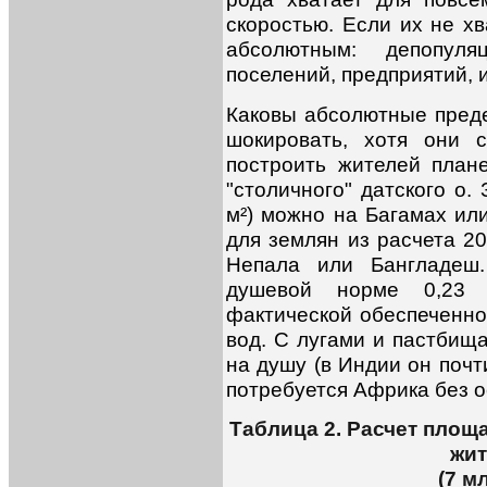
скоростью. Если их не хв
абсолютным: депопуля
поселений, предприятий, 
Каковы абсолютные преде
шокировать, хотя они с
построить жителей плане
"столичного" датского о.
м²) можно на Багамах ил
для землян из расчета 2
Непала или Бангладеш
душевой норме 0,23 
фактической обеспеченно
вод. С лугами и пастбища
на душу (в Индии он почт
потребуется Африка без ос
Таблица 2. Расчет площ
жит
(
7 м