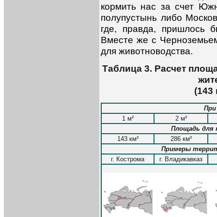
кормить нас за счет Юж
полупустынь либо Москов
где, правда, пришлось 
Вместе же с Черноземьем
для животноводства.
Таблица 3. Расчет площ
жит
(143
При
1 м²
2 м²
Площадь для 
143 км²
286 км²
Примеры террит
г. Кострома
г. Владикавказ