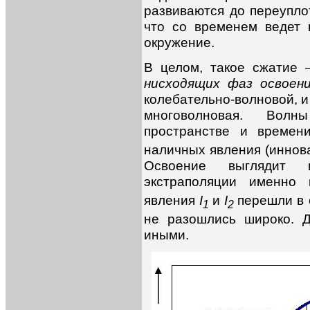
развиваются до переупло
что со временем ведет
окружение.
В целом, такое сжатие
нисходящих фаз освоен
колебательно-волновой, и
многоволновая. Вол
пространстве и време
наличных явления (иннова
Освоение выглядит 
экстраполяции именно
явления
I
и
I
перешли в 
1
2
не разошлись широко. Д
иными.