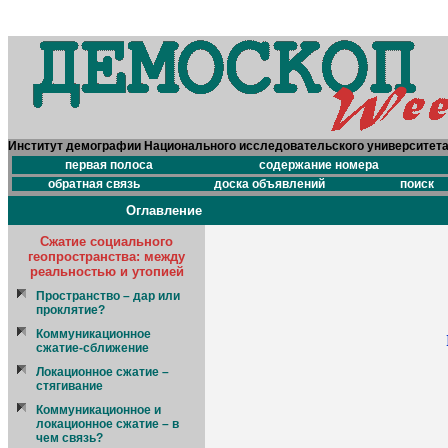
Институт демографии Национального исследовательского университет
первая полоса
содержание номера
обратная связь
доска объявлений
поиск
Оглавление
Сжатие социального
геопространства: между
реальностью и утопией
Пространство – дар или
проклятие?
Коммуникационное
сжатие-сближение
Локационное сжатие –
стягивание
Коммуникационное и
локационное сжатие – в
чем связь?