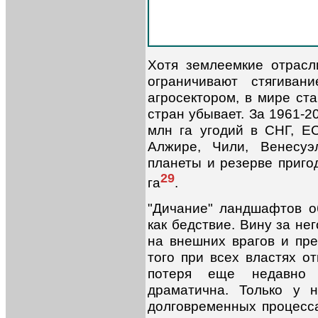
Хотя землеемкие отрасли
ограничивают стягиван
агросектором, в мире ста
стран убывает. За 1961-2
млн га угодий в СНГ, Е
Алжире, Чили, Венесуэ
планеты и резерве приго
29
га
.
"Дичание" ландшафтов о
как бедствие. Вину за не
на внешних врагов и пре
того при всех властях о
потеря еще недавно 
драматична. Только у 
долговременных процесса