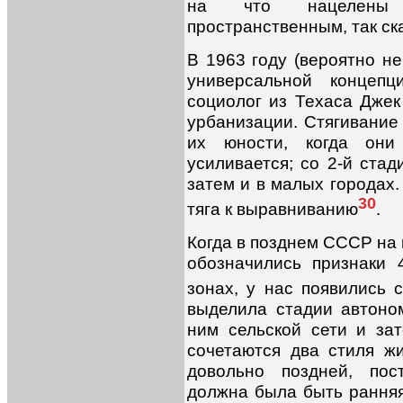
на что нацелены
пространственным, так ска
В 1963 году (вероятно не
универсальной концепц
социолог из Техаса Дже
урбанизации. Стягивание 
их юности, когда они
усиливается; со 2-й стад
затем и в малых городах.
30
тяга к выравниванию
.
Когда в позднем СССР на
обозначились признаки 
зонах, у нас появились 
выделила стадии автоном
ним сельской сети и зат
сочетаются два стиля ж
довольно поздней, пос
должна была быть ранняя 