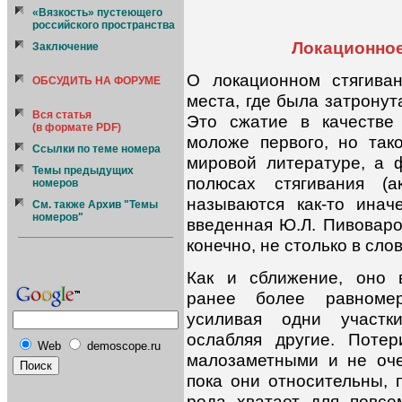
«Вязкость» пустеющего
российского пространства
Локационное
Заключение
О локационном стягива
ОБСУДИТЬ НА ФОРУМЕ
места, где была затронут
Вся статья
Это сжатие в качестве
(в формате PDF)
моложе первого, но так
Ссылки по теме номера
мировой литературе, а
Темы предыдущих
полюсах стягивания (а
номеров
называются как-то инач
См. также Архив "Темы
номеров"
введенная Ю.Л. Пивоваров
конечно, не столько в сло
Как и сближение, оно в
ранее более равноме
усиливая одни участк
ослабляя другие. Потер
Web
demoscope.ru
малозаметными и не оч
пока они относительны, 
рода хватает для повсе