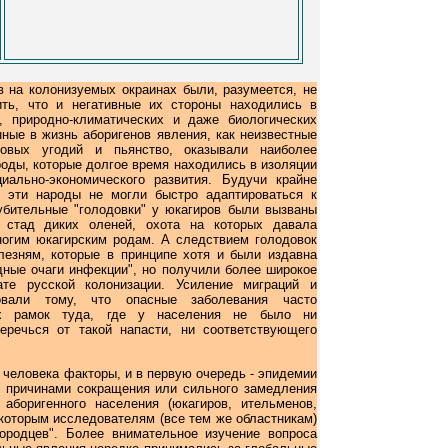
в на колонизуемых окраинах были, разумеется, не
ить, что и негативные их стороны находились в
, природно-климатических и даже биологических
нные в жизнь аборигенов явления, как неизвестные
ловых угодий и пьянство, оказывали наиболее
роды, которые долгое время находились в изоляции
ально-экономического развития. Будучи крайне
 эти народы не могли быстро адаптироваться к
губительные "голодовки" у юкагиров были вызваны
 стад диких оленей, охота на которых давала
огим юкагирским родам. А следствием голодовок
лезням, которые в принципе хотя и были издавна
дные очаги инфекции", но получили более широкое
ате русской колонизации. Усиление миграций и
вовали тому, что опасные заболевания часто
х рамок туда, где у населения не было ни
еречься от такой напасти, ни соответствующего
 человека факторы, и в первую очередь - эпидемии
ми причинами сокращения или сильного замедления
аборигенного населения (юкагиров, ительменов,
екоторым исследователям (все тем же областникам)
ородцев". Более внимательное изучение вопроса