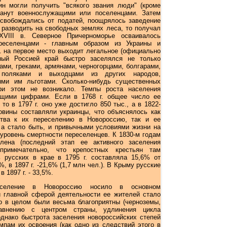
ин могли получить "всякого звания люди" (кроме
танут военнослужащими или поселенцами. Затем
свобождались от податей, поощрялось заведение
 разводить на свободных землях леса, то получал
XVIII в. Северное Причерноморье осваивалось
реселенцами - главным образом из Украины и
. на первое место выходит легальное (официально
нный Россией край быстро заселялся не только
ами, греками, армянами, черногорцами, болгарами,
 поляками и выходцами из других народов,
ми им льготами. Сколько-нибудь существенных
ри этом не возникало. Темпы роста населения
ющими цифрами. Если в 1768 г. общее число ее
то в 1797 г. оно уже достигло 850 тыс., а в 1822-
ловины составляли украинцы, что объяснялось как
тва к их переселению в Новороссию, так и ее
, а стало быть, и привычными условиями жизни на
уровень смертности переселенцев. К 1830-м годам
лена (последний этап ее активного заселения
 примечательно, что крепостных крестьян там
 русских в крае в 1795 г. составляла 15,6% от
%, в 1897 г. -21,6% (1,7 млн чел.). В Крыму русские
в 1897 г. - 33,5%.
еселение в Новороссию носило в основном
и главной сферой деятельности ее жителей стало
го в целом были весьма благоприятны (черноземы,
равнению с центром страны, удлинения цикла
 однако быстрота заселения новороссийских степей
мпам их освоения (как одно из следствий этого в