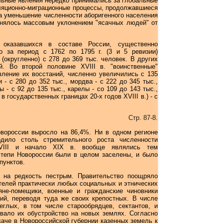
альные явления нередко принимались за глобальные
иляционно-миграционные процессы, продолжавшиеся
гда уменьшение численности аборигенного населения
нялось массовым уклонением "ясачных людей" от
 оказавшихся в составе России, существенно
о за период с 1762 по 1795 г. (3 и 5 ревизии)
(округленно) с 278 до 369 тыс. человек. В других
й. Во второй половине XVIII в. "воинственные"
вление их восстаний, численно увеличились с 135
 - с 280 до 352 тыс., мордва - с 222 до 345 тыс.,
 - с 92 до 135 тыс., карелы - со 109 до 143 тыс.,
 в государственных границах 20-х годов XVIII в.) - с
Стр. 87-8.
Новороссии выросло на 86,4%. Ни в одном регионе
одило столь стремительного роста численности
XVIII и начало XIX в. вообще являлись тем
степи Новороссии были в целом заселены, и было
пунктов.
я на редкость пестрым. Правительство поощряло
телей практически любых социальных и этнических
яне-помещики, военные и гражданские чиновники
ний, переводя туда же своих крепостных. В числе
глых, в том числе старообрядцев, сектантов, и
овало их обустройство на новых землях. Согласно
даче в Новороссийской губернии казенных земель к