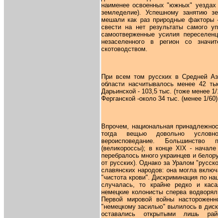
наименее освоенных "южных" уездах 
земледелие). Успешному занятию з
мешали как раз природные факторы -
свести на нет результаты самого у
самоотверженные усилия переселенц
незаселенного в регион со значи
скотоводством.
При всем том русских в Средней Ази
области насчитывалось менее 42 тыс
Дарьинской - 103,5 тыс. (тоже менее 1/
Ферганской -около 34 тыс. (менее 1/60) 
Впрочем, национальная принадлежност
тогда вещью довольно условно
вероисповедание. Большинство п
(великороссы); в конце XIX - начал
перебралось много украинцев и белору
от русских). Однако за Уралом "русс
славянских народов: она могла включ
"чистота крови". Дискриминация по на
случалась, то крайне редко и каса
немецкие колонисты сперва водворял
Первой мировой войны настороженн
"немецкому засилью" вылилось в дис
оставались открытыми лишь ра