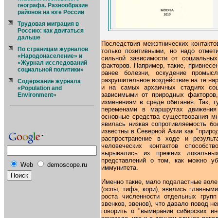
географа. Разнообразие
районов на юге России
Трудовая миграция в
Россию: как двигаться
дальше
Последствия межэтнических контакто
По страницам журналов
только позитивными, но надо отмет
«Народонаселение» и
сильной зависимости от социальных
«Журнал исследований
факторов. Например, такие, привнесе
социальной политики»
ранее болезни, оскудение промыс
разрушительное воздействие на те на
Содержание журнала
и на самых архаичных стадиях соци
«Population and
зависимыми от природных факторов,
Environment»
изменениям в среде обитания. Так, 
переменами в маршрутах движения
основные средства существования мн
явилась низкая сопротивляемость бо
известны в Северной Азии как "приро
распространение в ходе и результ
человеческих контактов способст
вырывались из прежних локальны
представлений о том, как можно уб
Web
demoscope.ru
иммунитета.
Именно такие, мало подвластные воле
(оспы, тифа, кори), явились главны
роста численности отдельных групп 
эвенков, эвенов), что давало повод н
говорить о "вымирании сибирских ин