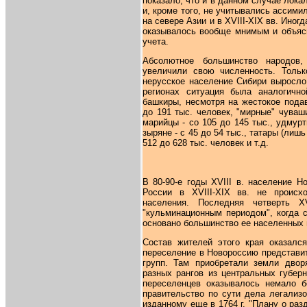
показало, что и в данном случае лок
и, кроме того, не учитывались ассим
на севере Азии и в XVIII-XIX вв. Ино
оказывалось вообще мнимым и объяс
учета.
Абсолютное большинство народов,
увеличили свою численность. Тольк
нерусское население Сибири выросло 
регионах ситуация была аналогично
башкиры, несмотря на жестокое пода
до 191 тыс. человек, "мирные" чуваши
марийцы - со 105 до 145 тыс., удмурты
зыряне - с 45 до 54 тыс., татары (лишь
512 до 628 тыс. человек и т.д.
В 80-90-е годы XVIII в. население 
России в XVIII-XIX вв. не происх
населения. Последняя четверть 
"кульминационным периодом", когда 
основано большинство ее населенных 
Состав жителей этого края оказалс
переселение в Новороссию представи
групп. Там приобретали земли двор
разных рангов из центральных губер
переселенцев оказывалось немало бе
правительство по сути дела легализ
изданному еще в 1764 г. "Плану о раз