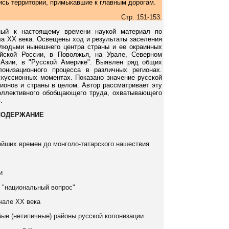
ись территории, примыкавшие к главным дорогам.
Стр. 151-153.
ный к настоящему времени наукой материал по
ла XX века. Освещены ход и результаты заселения
 людьми нынешнего центра страны и ее окраинных
йской России, в Поволжья, на Урале, Северном
 Азии, в "Русской Америке". Выявлен ряд общих
лонизационного процесса в различных регионах.
скуссионных моментах. Показано значение русской
ионов и страны в целом. Автор рассматривает эту
коллективного обобщающего труда, охватывающего
.
СОДЕРЖАНИЕ
ейших времен до монголо-татарского нашествия
и
и "национальный вопрос"
чале XX века
бые (нетипичные) районы русской колонизации