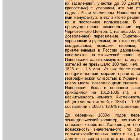
их заселению", участки до 30 десят
крепостных) с условием, что они с
наделы были увеличены. Новоселы о
ими мануфактур, а если кто-то решал
их в постоянное пользование. В 
преимущественно самовольными пе
Черноземного Центра. С начала XIX в
дозволенное) переселение. Обрете
украинцами и русскими, но также серб
молдаванами, немцами, евреями,
привлеченными в Россию дарованны
конфликтов на этнической почве п
Новороссии характеризуются следу
жителей не превышало 100 тыс. чел., 
1823 гг. - 1,5 млн. Из них более по
поощрительными мерами правительс
географической близостью к Украине
новом месте, позволяющими снижать 
Новороссия была в основном засе
приходился на 1812-1835 гг.), и
насчитывалось немного. Численность
общего числа жителей, в 1858 г. - 19,5
составляли в 1858 г. 12,6% населения, 
До середины 1830-х годов пер
земледельческий характер, поэтому 
сельское хозяйство. Условия для не
возможность значительного, по с
сельскохозяйственных работ и т.д.),
далеко не всегда соответствовала те