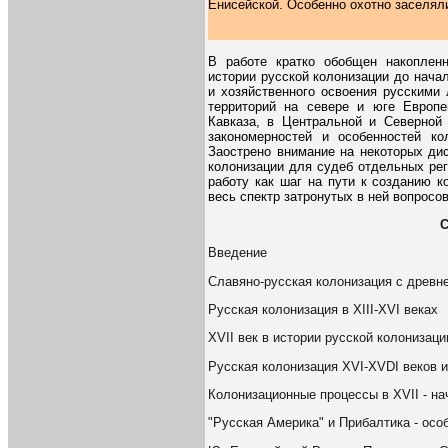
Енисейской. Особенно охотно заселял
В работе кратко обобщен накоплен
истории русской колонизации до нача
и хозяйственного освоения русскими
территорий на севере и юге Европе
Кавказа, в Центральной и Северной
закономерностей и особенностей ко
Заострено внимание на некоторых ди
колонизации для судеб отдельных рег
работу как шаг на пути к созданию 
весь спектр затронутых в ней вопросов
Введение
Славяно-русская колонизация с древн
Русская колонизация в XIII-XVI веках
XVII век в истории русской колонизаци
Русская колонизация XVI-XVDI веков 
Колонизационные процессы в XVII - на
"Русская Америка" и Прибалтика - осо