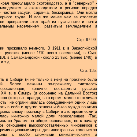
края преобладало скотоводство, а в "северных" -
емледелием и скотоводством в регионе нередко
 частые засухи, саранча, бескормица. Они могли
порного труда. И все же менее чем за столетие
ев превратили этот край из пустынного и почти
тельным населением, развитым земледелием и
Стр. 97-99.
и проживало немного. В 1911 г. в Закаспийской
. русских (менее 1/10 всего населения), в Сыр-
10), в Самаркандской - около 23 тыс. (менее 1/40), в
и т.д.
Стр. 135.
ь в Сибири (и не только в ней) на практике была
й. Более важным по-прежнему считалось
ереселенцев, конечно, составляли русские
е XX в. в Сибирь (и особенно на Дальний Восток)
сов (которых, правда, в то время мало кто отличал
кость" не ограничивалась объединением одних лишь
ать в себя и другие этносы и была чужда понятию
циональному признаку в Сибири в это время если и
лась ничтожно малой доли переселенцев. (Так,
ись за Уралом на общих основаниях, но к началу
ое отношение высокопоставленных чиновников к
криминационные меры: для иностранных колонистов
йоны с особо сложными климатическими и