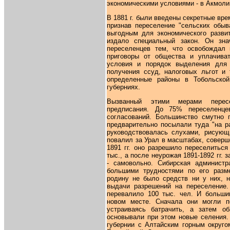
экономическими условиями - в Акмолинс
В 1881 г. были введены секретные врем
признав переселение "сельских обыв
выгодным для экономического развит
издало специальный закон. Он зна
переселенцев тем, что освобождал 
приговоры от общества и уплачиват
условия и порядок выделения для 
получения ссуд, налоговых льгот и 
определенные районы в Тобольской
губерниях.
Вызванный этими мерами пересе
предписания. До 75% переселенце
согласований. Большинство смутно 
предварительно посылали туда "на р
руководствовалась слухами, рисующ
повалил за Урал в масштабах, соверш
1891 гг. оно разрешило переселитьс
тыс., а после неурожая 1891-1892 гг. 
- самовольно. Сибирская администр
большими трудностями по его разм
родину не было средств ни у них, н
выдачи разрешений на переселение.
перевалило 100 тыс. чел. И больши
новом месте. Сначала они могли п
устраиваясь батрачить, а затем о
основывали при этом новые селения.
губернии с Алтайским горным округо