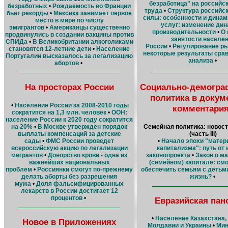
безработица" на российс
безработных
•
Рождаемость во Франции
труда
•
Структура российс
бьет рекорды
•
Мексика занимает первое
силы: особенности и динам
место в мире по числу
услуг: изменение ди
эмигрантов
•
Американцы существенно
производительности
•
О 
продвинулись в создании вакцины против
занятости населе
СПИДа
•
В Великобритании алкоголиками
России
•
Регулирование ры
становятся 12-летние дети
•
Население
некоторые результаты сра
Португалии высказалось за легализацию
анализа
•
абортов
•
На просторах России
Социально-демогра
политика в докум
•
Население России за 2008-2010 годы
комментари
сократится на 1,3 млн. человек
•
ООН:
население России к 2020 году сократится
на 20%
•
В Москве утвержден порядок
Семейная политика: новост
выплаты компенсаций за детские
(часть III)
сады
•
ФМС России проведет
•
Начало эпохи "матер
всероссийскую акцию по легализации
капитализма": путь от 
мигрантов
•
Донорство крови - одна из
законопроекта
•
Закон о м
важнейших национальных
(семейном) капитале: смо
проблем
•
Россиянки смогут по-прежнему
обеспечить семьям с детьм
делать аборты без разрешения
жизнь?
•
мужа
•
Доля фальсифицированных
лекарств в России достигает 12
процентов
•
Евразийская пан
•
Население Казахстана,
Новое в Приложениях
Молдавии и Украины
•
Мин