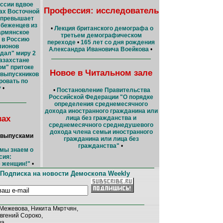
уссии вдвое
Профессия: исследователь
ах Восточной
 превышает
 беженцев из
•
Лекция британского демографа о
армянское
третьем демографическом
у в Россию
переходе
•
165 лет со дня рождения
лионов
Александра Ивановича Воейкова
•
дал" миру 2
азахстане
ом" притоке
Новое в Читальном зале
 выпускников
ровать по
у
•
•
Постановление Правительства
Российской Федерации "О порядке
определения среднемесячного
дохода иностранного гражданина или
вах
лица без гражданства и
среднемесячного среднедушевого
дохода члена семьи иностранного
 выпусками
гражданина или лица без
гражданства"
•
 мы знаем о
сия:
е женщин!"
•
Подписка на новости Демоскопа Weekly
Межевова, Никита Мкртчян,
вгений Сороко,
ва