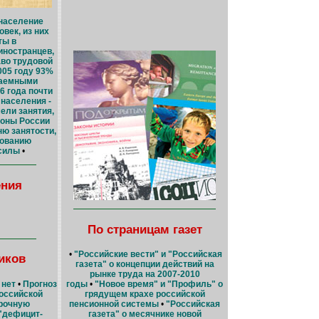
 население
овек, из них
ты в
иностранцев,
во трудовой
005 году 93%
наемными
6 года почти
населения -
мели занятия,
ионы России
ню занятости,
зованию
 силы
•
ения
По страницам газет
•
"Российские вести" и "Российская
иков
газета" о концепции действий на
рынке труда на 2007-2010
 нет
•
Прогноз
годы
•
"Новое время" и "Профиль" о
оссийской
грядущем крахе российской
рочную
пенсионной системы
•
"Российская
"дефицит-
газета" о месячнике новой