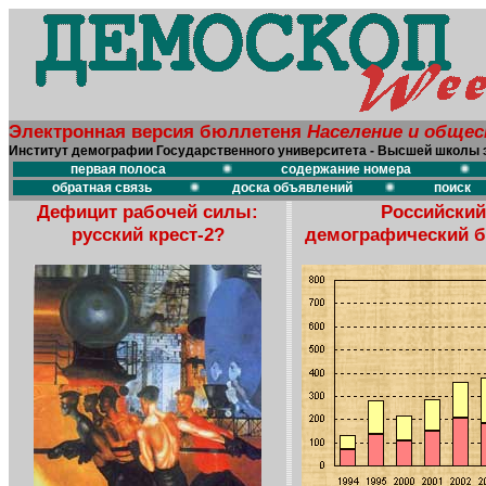
Электронная версия бюллетеня
Население и обще
Институт демографии Государственного университета - Высшей школы 
первая полоса
содержание номера
обратная связь
доска объявлений
поиск
Дефицит рабочей силы:
Российский
русский крест-2?
демографический 