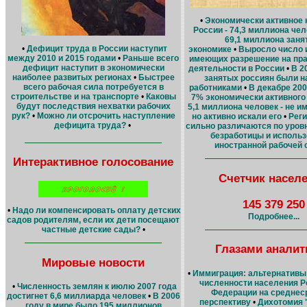
•
Экономически активное
России - 74,3 миллиона чел
69,1 миллиона заня
•
Дефицит труда в России наступит
экономике
•
Выросло число 
между 2010 и 2015 годами
•
Раньше всего
имеющих разрешение на пра
дефицит наступит в экономически
деятельности в России
•
В 2
наиболее развитых регионах
•
Быстрее
занятых россиян были 
всего рабочая сила потребуется в
работниками
•
В декабре 200
строительстве и на транспорте
•
Каковы
7% экономически активного 
будут последствия нехватки рабочих
5,1 миллиона человек - не и
рук?
•
Можно ли отсрочить наступление
но активно искали его
•
Рег
дефицита труда?
•
сильно различаются по уров
безработицы и исполь
иностранной рабочей
Интерактивное голосование
Счетчик насел
145 379 250
•
Надо ли компенсировать оплату детских
Подробнее...
садов родителям, если их дети посещают
частные детские сады?
•
Глазами аналит
Мировые новости
•
Иммиграция: альтернативы
численности населения Р
•
Численность землян к июлю 2007 года
Федерации на среднес
достигнет 6,6 миллиарда человек
•
В 2006
перспективу
•
Дихотомия 
году в мире было 195 миллионов