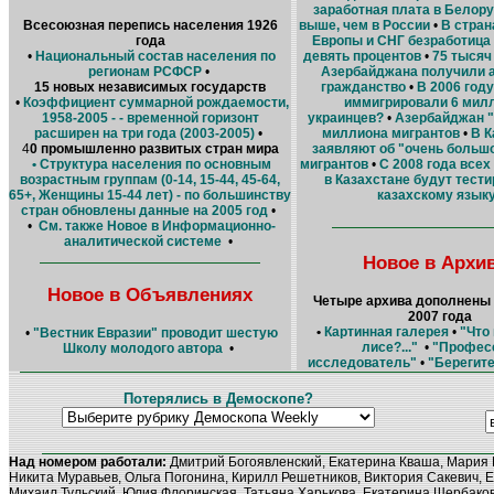
заработная плата в Белор
Всесоюзная перепись населения 1926
выше, чем в России
•
В стран
года
Европы и СНГ безработица
•
Национальный состав населения по
девять процентов
•
75 тысяч
регионам РСФСР
•
Азербайджана получили 
15 новых независимых государств
гражданство
•
В 2006 год
•
Коэффициент суммарной рождаемости,
иммигрировали 6 мил
1958-2005 - - временной горизонт
украинцев?
•
Азербайджан "
расширен на три года (2003-2005)
•
миллиона мигрантов
•
В К
4
0 промышленно развитых стран мира
заявляют об "очень больш
• Структура населения по основным
мигрантов
•
С 2008 года всех
возрастным группам (0-14, 15-44, 45-64,
в Казахстане будут тести
65+, Женщины 15-44 лет) - по большинству
казахскому язык
стран обновлены данные на 2005 год
•
•
См. также Новое в Информационно-
аналитической системе
•
Новое в Архи
Новое в Объявлениях
Четыре архива дополнены
2007 года
•
Картинная галерея
•
"Что
•
"Вестник Евразии" проводит шестую
лисе?..."
•
"Профес
Школу молодого автора
•
исследователь"
•
"Берегит
Потерялись в Демоскопе?
Над номером работали:
Дмитрий Богоявленский, Екатерина Кваша, Мария 
Никита Муравьев, Ольга Погонина, Кирилл Решетников, Виктория Сакевич, Е
Михаил Тульский, Юлия Флоринская, Татьяна Харькова, Екатерина Щербако