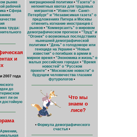
ком рынке
миграционной политики
•
"Газета" о
кой рабочей
непонятных квотах для трудовых
ика
•
Сфера
мигрантов
•
"Известия - Санкт-
намики
Петербург" и "Независимая газета" о
качестве
предложениях Питера и Москвы
ния
отменить изгнание иностранцев с
нка труда:
рынков
•
"Коммерсантъ" о мировом
внительного
демографическом прогнозе
•
"Труд" и
"Огонек" о возможных последствиях
нынешней демографической
политики
•
"День" о голодоморе или
геноциде на Украине
•
"Новые
фическая
известия" о погибших в армии в
мирное время
•
"Экономика и жизнь" о
ентах и
малых российских городах
•
"Время
ях
новостей" о "Русском
проекте"
•
"Московские новости" о
будущем человечества глазами
и 2007 года
футурологов
•
инского
идеи до
атеринском
Что мы
жет ли он
и достойную
знаем о
лисе?
орама
•
Формула демографического
счастья
•
 Армении,
имальная