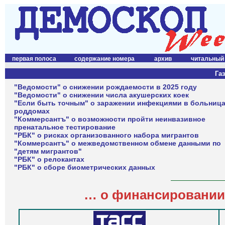
первая полоса
содержание номера
архив
читальный
Газ
"Ведомости" о снижении рождаемости в 2025 году
"Ведомости" о снижении числа акушерских коек
"Если быть точным" о заражении инфекциями в больница
роддомах
"Коммерсантъ" о возможности пройти неинвазивное
пренатальное тестирование
"РБК" о рисках организованного набора мигрантов
"Коммерсантъ" о межведомственном обмене данными по
"детям мигрантов"
"РБК" о релокантах
"РБК" о сборе биометрических данных
…
о финансировании