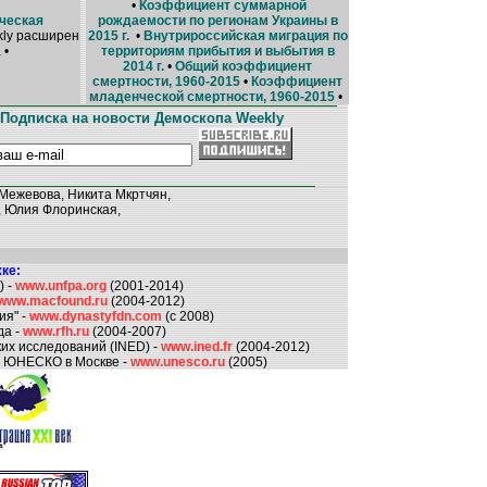
•
Коэффициент суммарной
ческая
рождаемости по регионам Украины в
ly расширен
2015 г.
•
Внутрироссийская миграция по
 •
территориям прибытия и выбытия в
2014 г.
•
Общий коэффициент
смертности, 1960-2015
•
Коэффициент
младенческой смертности, 1960-2015
•
Подписка на новости Демоскопа Weekly
Межевова, Никита Мкртчян,
, Юлия Флоринская,
ке:
) -
www.unfpa.org
(2001-2014)
www.macfound.ru
(2004-2012)
ия" -
www.dynastyfdn.com
(с 2008)
да -
www.rfh.ru
(2004-2007)
их исследований (INED) -
www.ined.fr
(2004-2012)
о ЮНЕСКО в Москве -
www.unesco.ru
(2005)