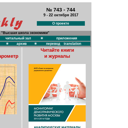
№ 743 - 744
9 - 22 октября 2017
О проекте
а "Высшая школа экономики"
читальный зал
приложения
архив
перевод translation
Читайте книги
арометр
и журналы