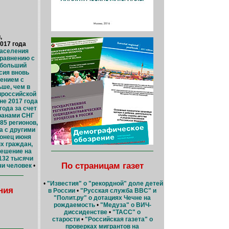
,
017 года
населения
сравнению с
больший
сия вновь
ением с
ьше, чем в
ироссийской
не 2017 года
года за счет
ранами СНГ
85 регионов,
а с другими
конец июня
х граждан,
ешение на
 132 тысячи
По страницам газет
чи человек
•
•
"Известия" о "рекордной" доле детей
ния
в России
•
"Русская служба BBC" и
"Полит.ру" о дотациях Чечне на
рождаемость
•
"Медуза" о ВИЧ-
диссиденстве
•
"ТАСС" о
старости
•
"Российская газета" о
проверках мигрантов на