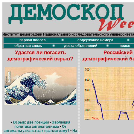
Институт демографии Национального исследовательского университет
первая полоса
содержание номера
обратная связь
доска объявлений
поиск
Удастся ли погасить
Российский
демографический взрыв?
демографический б
•
Взрыв: две позиции
•
Эволюция
политики антинатализма
•
От
антимальтузианства к прагматизму?
•
На