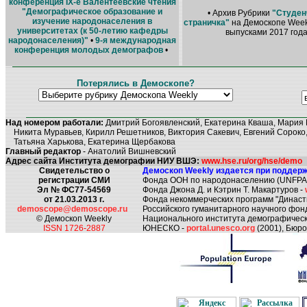
конференция IХ-е Валентеевские чтения
"Демографическое образование и
• Архив Рубрики
"Студен
изучение народонаселения в
страничка"
на Демоскопе Week
университетах (к 50-летию кафедры
выпусками 2017 года
народонаселения)"
•
9-я международная
конференция молодых демографов
•
Потерялись в Демоскопе?
Над номером работали:
Дмитрий Богоявленский, Екатерина Кваша, Мария 
Никита Муравьев, Кирилл Решетников, Виктория Сакевич, Евгений Сороко
Татьяна Харькова, Екатерина Щербакова
Главный редактор
- Анатолий Вишневский
Адрес сайта Института демографии НИУ ВШЭ:
www.hse.ru/org/hse/demo
Свидетельство о
Демоскоп Weekly издается при поддерж
регистрации СМИ
Фонда ООН по народонаселению (UNFPA
Эл № ФС77-54569
Фонда Джона Д. и Кэтрин Т. Макартуров -
от 21.03.2013 г.
Фонда некоммерческих программ "Династ
demoscope@demoscope.ru
Российского гуманитарного научного фон
© Демоскоп Weekly
Национального института демографическ
ISSN 1726-2887
ЮНЕСКО -
portal.unesco.org
(2001), Бюр