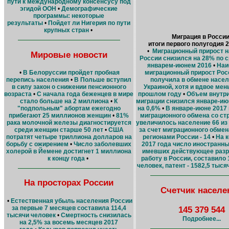
пути к международному консенсусу под
эгидой ООН
•
Демографические
программы: некоторые
результаты
•
Пойдет ли Нигерия по пути
крупных стран
•
Миграция в России
итоги первого полугодия 2
•
Миграционный прирост 
Мировые новости
России снизился на 28% по 
январем-июнем 2016
•
Наи
•
В Белоруссии пройдет пробная
миграционный прирост Рос
перепись населения
•
В Польше вступил
получила в обмене насел
в силу закон о снижении пенсионного
Украиной, хотя и вдвое мен
возраста
•
С начала года беженцев в мире
прошлом году
•
Объем внутр
стало больше на 2 миллиона
•
К
миграции снизился январе-ию
"подпольным" абортам ежегодно
на 0,6%
•
В январе-июне 2017 
прибегают 25 миллионов женщин
•
81%
миграционного обмена со ст
рака молочной железы диагностируется
увеличилось население 66 из 
среди женщин старше 50 лет
•
США
за счет миграционного обмен
потратят четыре триллиона долларов на
регионами России - 14
•
На 
борьбу с ожирением
•
Число заболевших
2017 года число иностранны
холерой в Йемене достигнет 1 миллиона
имевших действующее разр
к концу года
•
работу в России, составило
человек, патент - 1582,5 тыся
На просторах России
Счетчик населе
•
Естественная убыль населения России
за первые 7 месяцев составила 114,4
145 379 544
тысячи человек
•
Смертность снизилась
Подробнее...
на 2,5% за восемь месяцев 2017