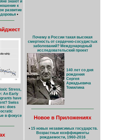
яне знают и
ношение к
ое развитие
здоровья
•
айджест
Почему в России такая высокая
смертность от сердечно-сосудистых
заболеваний? Международный
исследовательский проект
140 лет со дня
рождения
Сергея
Аркадьевича
Томилина
Toxic Stress,
y: An Early
grants have
ent? Swiss
ies: does
ocratic
е в фокусе
Новое в Приложениях
•
15 новых независимых государств.
Возрастные коэффициенты
ах
рождаемости, 1960-2016