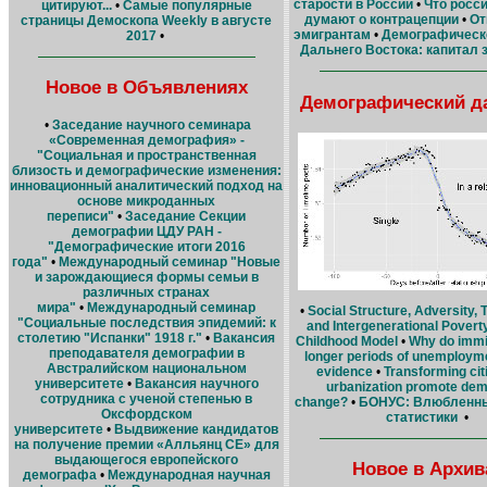
старости в России
•
Что росси
цитируют...
•
Самые популярные
думают о контрацепции
•
От
страницы Демоскопа Weekly в августе
эмигрантам
•
Демографическ
2017
•
Дальнего Востока: капитал 
Новое в Объявлениях
Демографический д
•
Заседание научного семинара
«Современная демография» -
"Социальная и пространственная
близость и демографические изменения:
инновационный аналитический подход на
основе микроданных
переписи"
•
Заседание Cекции
демографии ЦДУ РАН -
"Демографические итоги 2016
года"
•
Международный семинар "Новые
и зарождающиеся формы семьи в
различных странах
мира"
•
Международный семинар
•
Social Structure, Adversity, 
"Социальные последствия эпидемий: к
and Intergenerational Povert
столетию "Испанки" 1918 г."
•
Вакансия
Childhood Model
•
Why do immi
преподавателя демографии в
longer periods of unemploym
Австралийском национальном
evidence
•
Transforming cit
университете
•
Вакансия научного
urbanization promote dem
сотрудника с ученой степенью в
change?
•
БОНУС: Влюбленны
Оксфордском
статистики
•
университете
•
Выдвижение кандидатов
на получение премии «Алльянц СЕ» для
выдающегося европейского
Новое в Архив
демографа
•
Международная научная