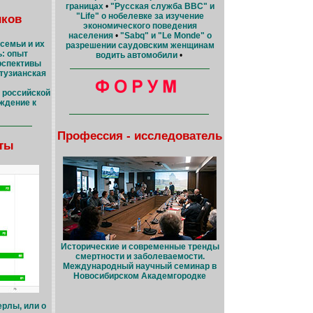
границах
•
"Русская служба BBC" и
"Life" о нобелевке за изучение
иков
экономического поведения
населения
•
"Sabq" и "Le Monde" о
семьи и их
разрешении саудовским женщинам
: опыт
водить автомобили
•
рспективы
тузианская
 российской
ждение к
Профессия - исследователь
ты
Исторические и современные тренды
смертности и заболеваемости.
Международный научный семинар в
Новосибирском Академгородке
ерлы, или о