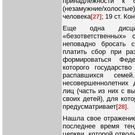
принадлежности к о
(незамужние/холостые
человека
; 19 ст. Ко
[27]
Еще одна дисцип
«безответственных»
неповадно бросать 
платить сбор при ра
формироваться Фед
которого государств
распавшихся семей
несовершеннолетних 
лиц (часть из них с в
своих детей), для кот
предусматривает
.
[28]
Нашла свое отражение
последнее время тен
церкви, которой отвод