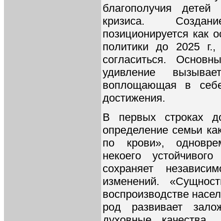
благополучия детей
кризиса. Создан
позиционируется как 
политики до 2025 г.
согласиться. Основ
удивление вызывае
воплощающая в себе
достижения.
В первых строках до
определение семьи ка
по крови», одновре
некоего устойчивог
сохраняет независи
изменений. «Сущно
воспроизводстве насел
род развивает зало
духовные качества 