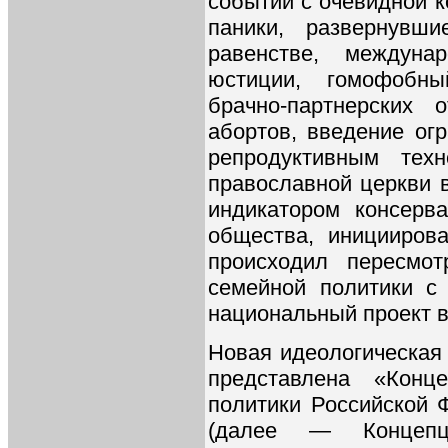
событий с очевидной 
паники, развернувш
равенстве, междуна
юстиции, гомофобн
брачно-партнерских
абортов, введение ог
репродуктивным тех
православной церкви 
индикатором консерва
общества, иницииров
происходил пересмо
семейной политики с
национальный проект 
Новая идеологическая
представлена «Конц
политики Российской 
(далее — Концепц