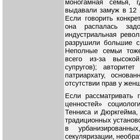
моногамная семья, г
выдавали замуж в 12 ле
Если говорить конкре
она распалась зад
индустриальная рево
разрушили большие с
Неполные семьи тож
всего из-за высоко
супругов); авторите
патриархату, основа
отсутствии прав у женщ
Если рассматривать 
ценностей» социолог
Тенниса и Дюркгейма,
традиционных установо
в урбанизированных
секуляризации, необра