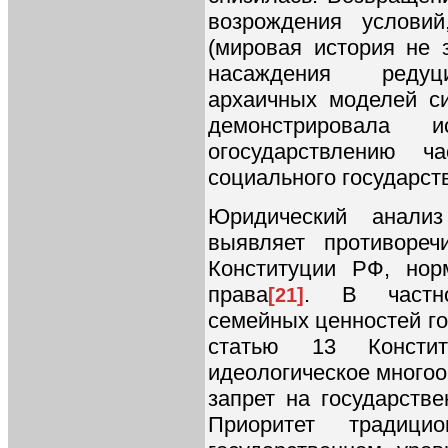
возрождения услови
(мировая история не 
насаждения редуци
архаичных моделей си
демонстрировала 
огосударствлению 
социального государст
Юридический анали
выявляет противореч
Конституции РФ, но
права
. В частно
[21]
семейных ценностей г
статью 13 Консти
идеологическое много
запрет на государств
Приоритет традици