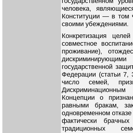
государственном уро
человека, являющие
Конституции — в том 
своими убеждениями.
Конкретизация целе
совместное воспитани
проживание), отожд
дискриминирующ
государственной защи
Федерации (статьи 7, 
число семей, приз
Дискриминационным
Концепции о призна
равными бракам, за
одновременном отказе 
фактически брачных
традиционных се