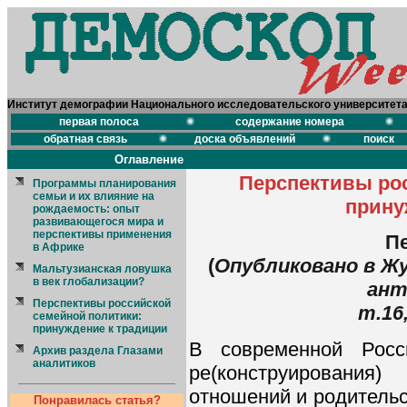
Институт демографии Национального исследовательского университет
первая полоса
содержание номера
обратная связь
доска объявлений
поиск
Оглавление
Перспективы ро
Программы планирования
семьи и их влияние на
прину
рождаемость: опыт
развивающегося мира и
перспективы применения
Пе
в Африке
(
Опубликовано в Жу
Мальтузианская ловушка
в век глобализации?
ант
Перспективы российской
т.16,
семейной политики:
принуждение к традиции
В современной Росс
Архив раздела Глазами
аналитиков
ре(конструирования
отношений и родитель
Понравилась статья?