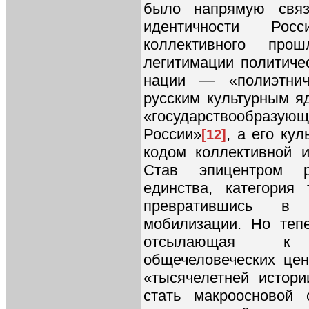
было напрямую связ
идентичности Росс
коллективного про
легитимации политиче
нации — «полиэтнич
русским культурным я
«государствообраз
России»
, а его ку
[12]
кодом коллективной и
Став эпицентром р
единства, категория 
превратившись в
мобилизации. Но теп
отсылающая к 
общечеловеческих цен
«тысячелетней истори
стать макроосновой 