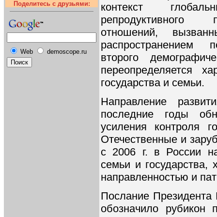
Поделитесь с друзьями:
контекст глобал
репродуктивного п
отношений, вызван
распространением п
Web
demoscope.ru
второго демографич
переопределяется х
государства и семьи.
Направление развит
последние годы обн
усиления контроля г
Отечественные и зару
с 2006 г. в России н
семьи и государства,
направленностью и па
Послание Президента 
обозначило рубикон 