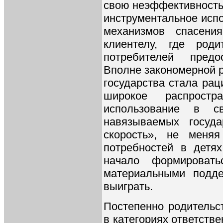
свою неэффективность
инструментальное исп
механизмов спасени
клиентелу, где род
потребителей предо
Вполне закономерной 
государства стала ра
широкое распростр
использование в с
навязываемых госуд
скорость», не меня
потребностей в детях
начало формировать
материальными подд
выиграть.
Постепенно родительс
в категориях ответстве