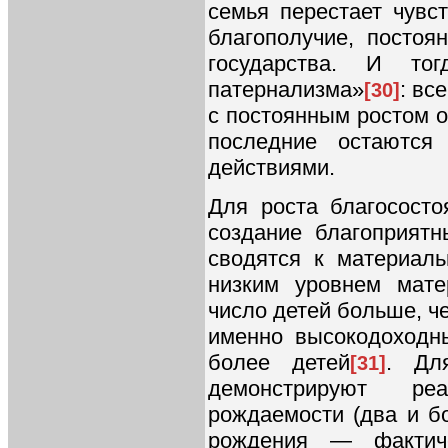
семья перестает чувс
благополучие, постоя
государства. И то
патернализма»
: вс
[30]
с постоянным ростом 
последние остаются
действиями.
Для роста благососто
создание благоприятн
сводятся к материал
низким уровнем мате
число детей больше, че
именно высокодоходн
более детей
. Дл
[31]
демонстрируют ре
рождаемости (два и б
рождения — фактиче