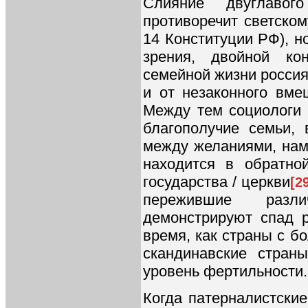
Слияние двуглавог
противоречит светском
14 Конституции РФ), но
зрения, двойной ко
семейной жизни россия
и от незаконного вме
Между тем социологи 
благополучие семьи,
между желаниями, на
находится в обратно
государства / церкви
[2
пережившие разл
демонстрируют спад р
время, как страны с 
скандинавские стран
уровень фертильности.
Когда патерналистски