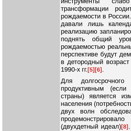
инструменты слаб
трансформации роди
рождаемости в России
давали лишь календ
реализацию запланиро
поднять общий уро
рождаемостью реальны
перспективе будут дем
в детородный возраст
1990-х гг.
.
[5]
[6]
Для долгосрочного
продуктивным (если
страны) является из
населения (потребности
двух волн обследо
продемонстрировал
(двухдетный идеал)
[8]