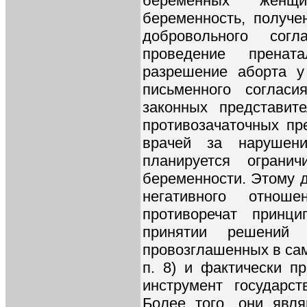
беременных женщи
беременность, получе
добровольного сог
проведение прената
разрешение аборта у
письменного соглас
законных представите
противозачаточных пр
врачей за нарушени
планируется ограни
беременности. Этому 
негативного отно
противоречат принц
принятии решений о
провозглашенных в сам
п. 8) и фактически п
инструмент государс
Более того, они явля