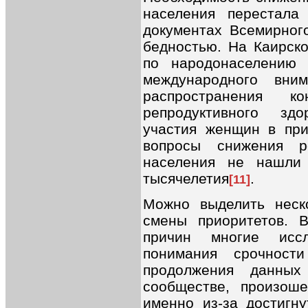
населения перестала 
документах Всемирног
бедностью. На Каирск
по народонаселению
международного вни
распространения к
репродуктивного зд
участия женщин в при
вопросы снижения р
населения не нашли
тысячелетия
.
[11]
Можно выделить неск
смены приоритетов. 
причин многие иссл
понимания срочност
продолжения данных
сообществе, произош
именно из-за достигн