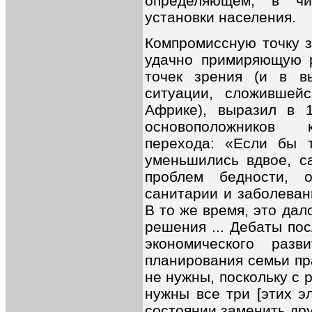
определяющем, в чи
установки населения.
Компромиссную точку з
удачно примиряющую 
точек зрения (и в в
ситуации, сложившей
Африке), выразил в 1
основоположников к
перехода: «Если бы 
уменьшились вдвое, с
проблем бедности, о
санитарии и заболевани
В то же время, это да
решения ... Дебаты по
экономического раз
планирования семьи пр
не нужны, поскольку с 
нужны все три [этих э
состоянии заменить др