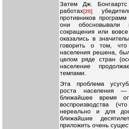
Затем Дж. Бонгаарт
работах
убедител
[20]
противников программ
они обосновывали н
сокращения или вовсе
оказались в значитель
говорить о том, что
населения решена, был
целом ряде стран (ос
население продолж
темпами.
Эта проблема усугуб
роста населения —
ближайшее время оп
воспроизводства (ч
нереально и для дос
ближайшие десятиле
приложить очень сущес