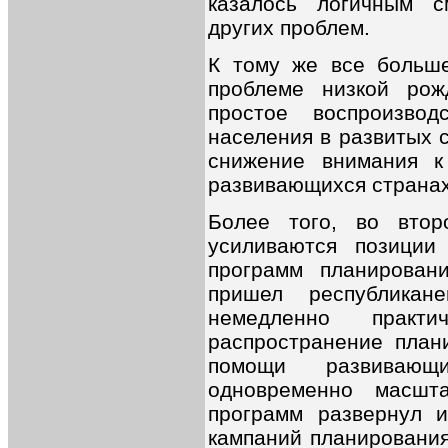
казалось логичным с
других проблем.
К тому же все больше
проблеме низкой рож
простое воспроизво
населения в развитых с
снижение внимания к
развивающихся страна
Более того, во втор
усиливаются позиции 
программ планирова
пришел республикан
немедленно практи
распространение план
помощи развивающи
одновременно масшт
программ развернул и
кампаний планирования