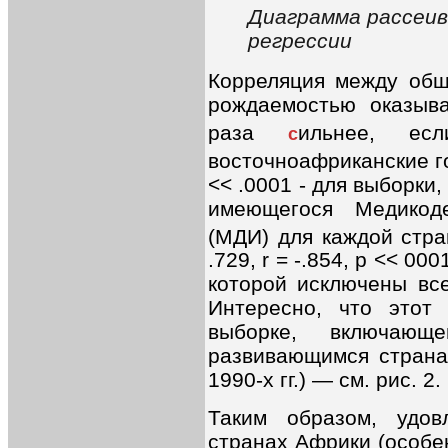
Диаграмма рассеив
регрессии
Корреляция между общ
рождаемостью оказыв
раза
ильнее, ес
с
восточноафриканские г
<< .0001 - для выборк
имеющегося Медикоде
(МДИ) для каждой стр
.729, r = -.854, p << 0
которой исключены все
Интересно, что этот
выборке, включаю
развивающимся страна
1990-х гг.) — см. рис. 2.
Таким образом, удов
странах Африки (особе