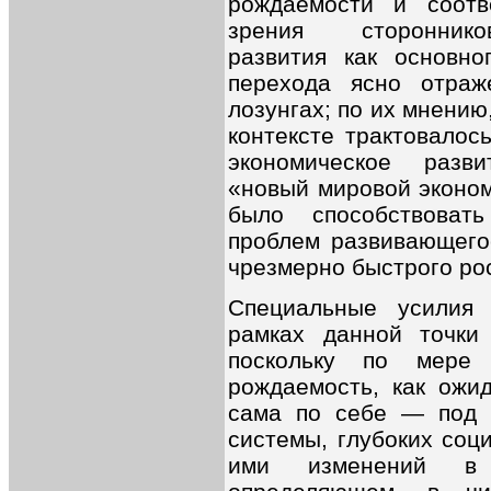
рождаемости и соотв
зрения сторонников
развития как основно
перехода ясно отра
лозунгах; по их мнению
контексте трактовалос
экономическое разв
«новый мировой эконом
было способствоват
проблем развивающего
чрезмерно быстрого ро
Специальные усилия
рамках данной точки
поскольку по мере 
рождаемость, как ожи
сама по себе — под 
системы, глубоких соц
ими изменений в с