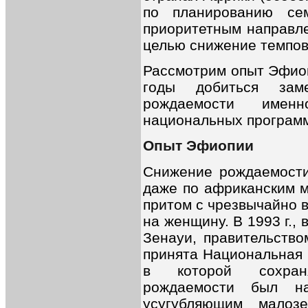
по планированию се
приоритетным направл
целью снижение темпов
Рассмотрим опыт Эфиоп
годы добиться зам
рождаемости имен
национальных программ
Опыт Эфиопии
Снижение рождаемости
даже по африканским м
притом с чрезвычайно 
на женщину. В 1993 г., 
Зенауи, правительств
принята Национальная 
в которой сохран
рождаемости был на
усугубляющим малоз