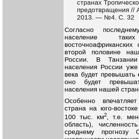
странах Тропическо
предотвращения // 
2013. — №4. С. 32
Согласно последне
население таки
восточноафриканских 
второй половине наш
России. В Танзании
населения России уже 
века будет превышать 
оно будет превышат
населения нашей страны
Особенно впечатляе
страна на юго-восток
2
100 тыс. км
, т.е. ме
область), численност
среднему прогнозу 