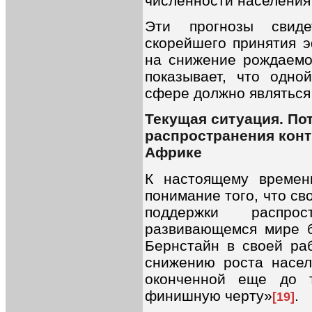
численности населения
Эти прогнозы свиде
скорейшего принятия 
на снижение рождаемо
показывает, что одно
сфере должно являться
Текущая ситуация. По
распространения конт
Африке
К настоящему времен
понимание того, что св
поддержки распро
развивающемся мире б
Бернстайн в своей раб
снижению роста насел
оконченной еще до т
финишную черту»
.
[19]