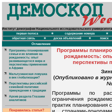
Институт демографии Национального исследовательского университет
первая полоса
содержание номера
обратная связь
доска объявлений
поиск
Оглавление
Программы планиров
Программы планирования
семьи и их влияние на
рождаемость: оп
рождаемость: опыт
развивающегося мира и
перспективы 
перспективы применения
в Африке
Зин
Мальтузианская ловушка
(
Опубликовано в журн
в век глобализации?
№3
Перспективы российской
семейной политики:
принуждение к традиции
Программы по расп
Архив раздела Глазами
ограничения рождаем
аналитиков
практик планирования 
и странами-донора
Понравилась статья?