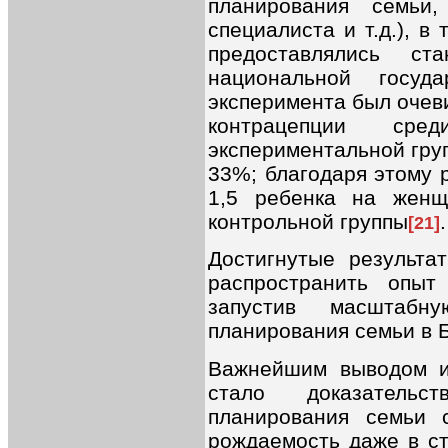
планирования семьи
специалиста и т.д.), в
предоставлялись ст
национальной госуд
эксперимента был очев
контрацепции ср
экспериментальной груп
33%; благодаря этому 
1,5 ребенка на жен
контрольной группы
.
[21]
Достигнутые результа
распространить опыт
запустив масштабн
планирования семьи в 
Важнейшим выводом и
стало доказатель
планирования семьи 
рождаемость даже в ст