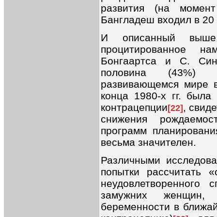
развития (на момент
Бангладеш входил в 20
И описанный выше
процитированное н
Бонгаартса и С. Син
половина (43%) 
развивающемся мире в 
конца 1980-х гг. была
контрацепции
, свид
[22]
снижения рождаемо
программ планировани
весьма значителен.
Различными исследова
попытки рассчитать «
неудовлетворенного 
замужних женщин,
беременности в ближа