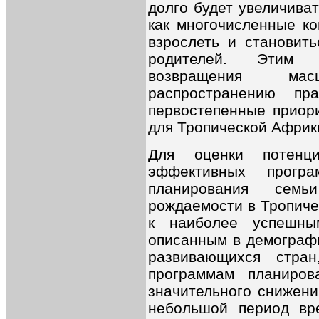
долго будет увеличива
как многочисленные ко
взрослеть и становит
родителей. Этим о
возвращения ма
распространению пр
первостепенные приор
для Тропической Африк
Для оценки потенци
эффективных програ
планирования сем
рождаемости в Тропиче
к наиболее успешны
описанным в демографи
развивающихся стра
программам планиров
значительного снижени
небольшой период вр