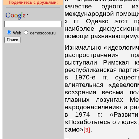
Поделитесь с друзьями:
качестве одного из
международной помощи 
х гг. Однако этот п
наиболее дискуссион
Web
demoscope.ru
помощи развивающемус
Изначально «идеологич
распространения п
выступали Римская к
республиканская парти
в 1970-е гг. сущес
влиятельная «девелоп
воззрения весьма по
главных лозунгах М
народонаселению и ра
в 1974 г.: «Развит
«Позаботьтесь о людях,
само»
.
[3]