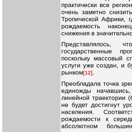
практически все регио
очень заметно снизит
Тропической Африки, г
рождаемость наконе
снижения в значительно
Представлялось, 
государственные пр
поскольку массовый с
услуги уже создан, и 
рынком
.
[12]
Преобладала точка зре
единожды начавшись,
линейной траектории (
не будет достигнут ур
населения. Соответ
рождаемости к серед
абсолютном большин