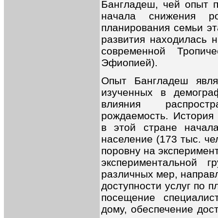
Бангладеш, чей опыт п
начала снижения ро
планирования семьи эт
развития находилась н
современной Тропич
Эфиопией).
Опыт Бангладеш явл
изученных в демогра
влияния распрост
рождаемость. История
в этой стране начала
население (173 тыс. ч
поровну на эксперимен
экспериментальной г
различных мер, направ
доступности услуг по п
посещение специалис
дому, обеспечение дос