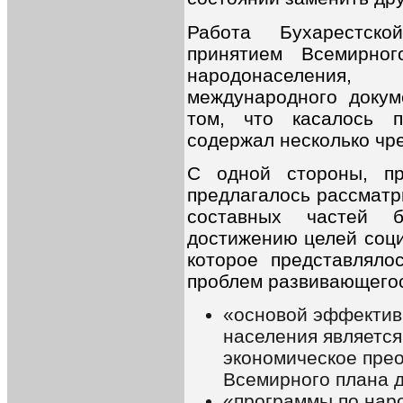
Работа Бухарестско
принятием Всемирно
народонаселения
международного докум
том, что касалось п
содержал несколько чр
С одной стороны, п
предлагалось рассматр
составных частей 
достижению целей соци
которое представлял
проблем развивающегос
«основой эффектив
населения является
экономическое прео
Всемирного плана д
«программы по нар