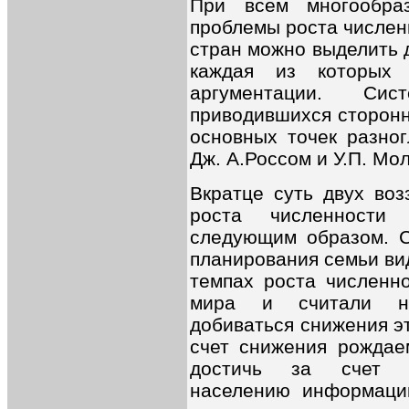
При всем многообра
проблемы роста числен
стран можно выделить 
каждая из которых 
аргументации. Сис
приводившихся сторонн
основных точек разно
Дж. А.Россом и У.П. Мо
Вкратце суть двух воз
роста численности
следующим образом. С
планирования семьи ви
темпах роста численн
мира и считали не
добиваться снижения эт
счет снижения рождаем
достичь за счет пр
населению информаци