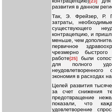
контрацепцию)
для 
[23]
развития в данном реги
Так, Э. Фрейзер, Р.
затраты, необходимы
существующего неу
контрацепцию, и пришл
меньше, чем дополните
первичное здравоох
чрезмерно быстрого
работе
были сопост
[25]
для полного удов
неудовлетворенного
экономия в расходах н
Целей развития тысяче
за счет снижения т
предотвращение неже
показали, что ка
удовлетворение спро