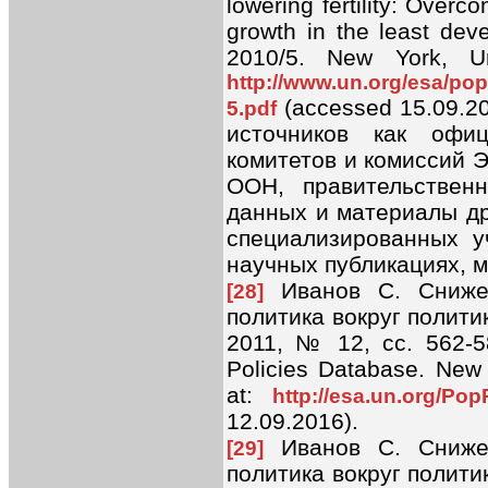
lowering fertility: Overc
growth in the least dev
2010/5. New York, Un
http://www.un.org/esa/pop
(accessed 15.09.2
5.pdf
источников как офи
комитетов и комиссий 
ООН, правительствен
данных и материалы др
специализированных у
научных публикациях, 
Иванов С. Снижен
[28]
политика вокруг полит
2011, № 12, cc. 562-58
Policies Database. New 
at:
http://esa.un.org/Po
12.09.2016).
Иванов С. Снижен
[29]
политика вокруг полит