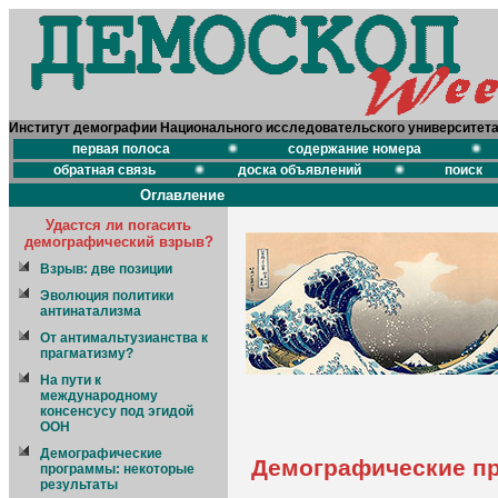
Институт демографии Национального исследовательского университет
первая полоса
содержание номера
обратная связь
доска объявлений
поиск
Оглавление
Удастся ли погасить
демографический взрыв?
Взрыв: две позиции
Эволюция политики
антинатализма
От антимальтузианства к
прагматизму?
На пути к
международному
консенсусу под эгидой
ООН
Демографические
Демографические пр
программы: некоторые
результаты