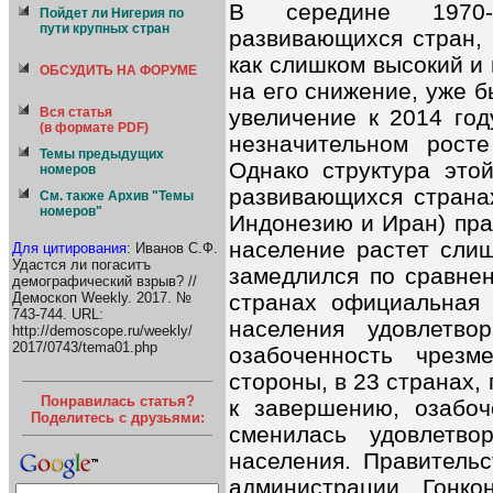
В середине 1970-
Пойдет ли Нигерия по
пути крупных стран
развивающихся стран,
как слишком высокий и
ОБСУДИТЬ НА ФОРУМЕ
на его снижение, уже б
увеличение к 2014 год
Вся статья
(в формате PDF)
незначительном росте
Темы предыдущих
Однако структура это
номеров
развивающихся странах
См. также Архив "Темы
номеров"
Индонезию и Иран) пра
население растет слиш
Для цитирования
: Иванов С.Ф.
Удастся ли погаситъ
замедлился по сравнен
демографический взрыв? //
странах официальная 
Демоскоп Weekly. 2017. №
743-744. URL:
населения удовлетво
http://demoscope.ru/weekly/
2017/0743/tema01.php
озабоченность чрез
стороны, в 23 странах,
Понравилась статья?
к завершению, озабоч
Поделитесь с друзьями:
сменилась удовлетво
населения. Правительс
администрации Гонко