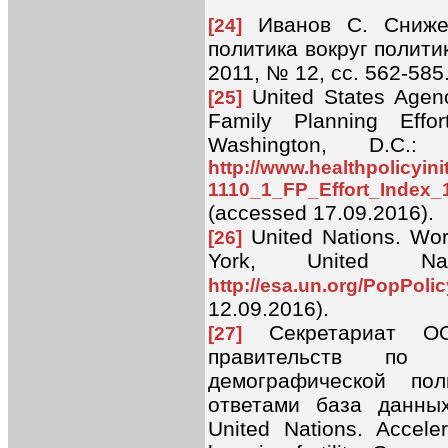
Иванов С. Снижен
[24]
политика вокруг полит
2011, № 12, cc. 562-585
United States Agenc
[25]
Family Planning Effo
Washington, D.C.:
http://www.healthpolicyin
1110_1_FP_Effort_Index
(accessed 17.09.2016).
United Nations. Wor
[26]
York, United Nat
http://esa.un.org/PopPol
12.09.2016).
Секретариат ОО
[27]
правительств по 
демографической по
ответами база данных
United Nations. Accel