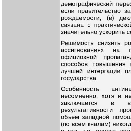
демографический пере
если правительство з
рождаемости, (в) дек
связана с практическо
значительно ускорить 
Решимость снизить ро
ассигнованиях на п
официозной пропага
способов повышения и
лучшей интергации пл
государства.
Особенность антина
несомненно, хотя и не
заключается в во
результативности пр
объем западной помощ
(по всем кналам) нико
в год, т.е. одного д