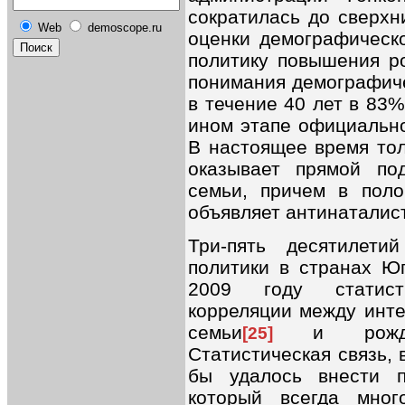
сократилась до сверхн
Web
demoscope.ru
оценки демографическ
политику повышения р
понимания демографиче
в течение 40 лет в 83
ином этапе официально
В настоящее время тол
оказывает прямой по
семьи, причем в поло
объявляет антинаталис
Три-пять десятилети
политики в странах Юг
2009 году статист
корреляции между инт
семьи
и рождае
[25]
Статистическая связь,
бы удалось внести п
который всегда мног