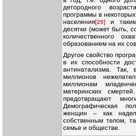
детородного возрас
программы в некоторых
населения
и таким
[29]
десятки (может быть, 
количественного охв
образованием на их со
Другое свойство прогр
в их способности дос
антинатализма. Так, 
миллионов нежелате
миллионам младенч
материнских смертей
предотвращают мног
Демографическая пол
женщин – как надел
собственным телом, т
семье и обществе.