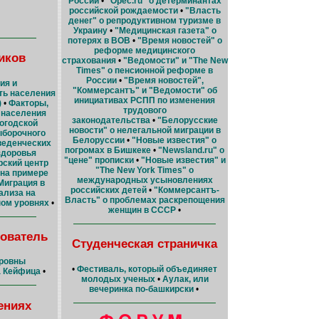
России
•
"Opec.ru" о детерминантах
российской рождаемости
•
"Власть
денег" о репродуктивном туризме в
Украину
•
"Медицинская газета" о
потерях в ВОВ
•
"Время новостей" о
реформе медицинского
иков
страхования
•
"Ведомости" и "The New
Times" о пенсионной реформе в
России
•
"Время новостей",
ия и
"Коммерсантъ" и "Ведомости" об
ть населения
инициативах РСПП по изменения
)
•
Факторы,
трудового
 населения
законодательства
•
"Белорусские
логодской
новости" о нелегальной миграции в
ыборочного
Белоруссии
•
"Новые известия" о
веденческих
погромах в Бишкеке
•
"Newsland.ru" о
здоровья
"цене" прописки
•
"Новые известия" и
рский центр
"The New York Times" о
(на примере
международных усыновлениях
Миграция в
российских детей
•
"Коммерсантъ-
ализа на
Власть" о проблемах раскрепощения
ном уровнях
•
женщин в СССР
•
ователь
Студенческая страничка
ровны
•
Фестиваль, который объединяет
а Кейфица
•
молодых ученых
•
Аулак, или
вечеринка по-башкирски
•
ениях