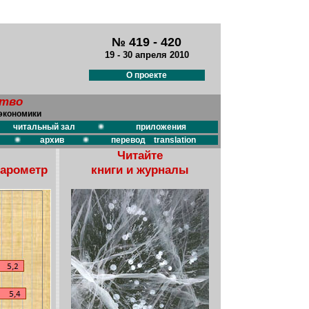
№ 419 - 420
19 - 30 апреля 2010
О проекте
ство
экономики
читальный зал
приложения
архив
перевод translation
Читайте
барометр
книги и журналы