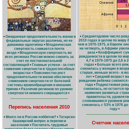
•
Среднегодовое число рожд
•
Ожидаемая продолжительность жизни в
2010 годах в целом по миру 
федеральных округах различна, но ее
чем в 1970-1975, в Европе он
динамика однотипна
•
Младенческая
на четверть, в Африке увели
смертность снижается почти
раза
•
Коэффициент су
везде
•
Младенческую смертность во
рождаемости в целом по мир
всех регионах России можно снизить за
4,7 в 1970-1975 до 2,6 в 
счет ее постнеонатальной
годах
•
Больше всего ро
составляющей
•
Главные успехи - за счет
снизилась у женщин в возра
снижения смертности в трудоспособных
старше, меньше всего - в во
возрастах
•
Повсеместно рост
лет
•
Средний возраст ма
продолжительности жизни обеспечен
рождении ребенка снизился с
снижением смертности от болезней
года
•
Подростковая рож
системы кровообращения и внешних
снизилась, но остается п
причин
•
Различия регионов по уровню
наименее развитых стра
смертности немного сокращаются
•
правительств, удовлет
сложившимся уровнем ро
снизилась с 53% в 1976 до
Перепись населения 2010
году
•
•
Много ли в России хоббитов?
•
Татарско-
башкирский вопрос в переписи
Счетчик насел
населения
•
Посчитать трудовых
мигрантов будет нелегко
•
Насельникам