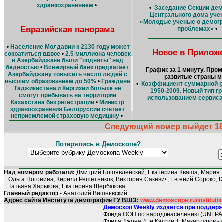
здравоохранением
•
•
Заседание Cекции де
Центрального дома уче
«Молодые ученые о демог
Евразийская панорама
проблемах»
•
•
Население Молдавии к 2130 году может
Новое в Прилож
сократиться вдвое
•
2,5 миллиона человек
в Азербайджане были "подняты" над
бедностью
•
Всемирный банк предлагает
График за 1 минуту. Пр
Азербайджану повысить число людей с
развитые страны м
высшим образованием до 50%
•
Граждане
•
Коэффициент суммарной 
Таджикистана и Киргизии больше не
1950-2009. Новый тип г
смогут пребывать на территории
использованием сервиса
Казахстана без регистрации
•
Министр
здравоохранения Белоруссии считает
неприемлемой страховую медицину
•
Следующий номер выйдет 18 
Потерялись в Демоскопе?
Над номером работали:
Дмитрий Богоявленский, Екатерина Кваша, Мария 
Ольга Погонина, Кирилл Решетников, Виктория Сакевич, Евгений Сороко, 
Татьяна Харькова, Екатерина Щербакова
Главный редактор
- Анатолий Вишневский
Адрес сайта Института демографии ГУ ВШЭ:
www.demoscope.ru/institut/in
Демоскоп Weekly издается при поддерж
Фонда ООН по народонаселению (UNFPA
Фонда Джона Д. и Кэтрин Т. Макартуров -