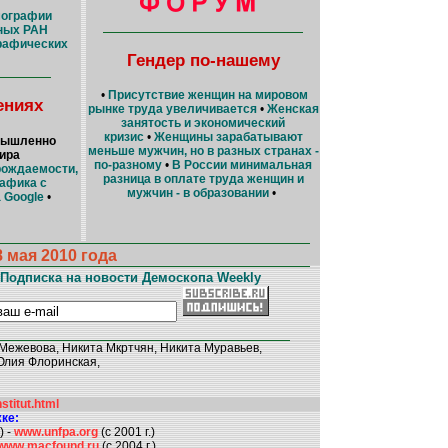
мографии
ных РАН
рафических
Гендер по-нашему
•
Присутствие женщин на мировом
ениях
рынке труда увеличивается
•
Женская
занятость и экономический
кризис
•
Женщины зарабатывают
омышленно
меньше мужчин, но в разных странах -
ира
по-разному
•
В России минимальная
рождаемости,
разница в оплате труда женщин и
рафика с
мужчин - в образовании
•
 Google
•
мая 2010 года
Подписка на новости Демоскопа Weekly
Межевова, Никита Мкртчян, Никита Муравьев,
Юлия Флоринская,
stitut.html
ке:
) -
www.unfpa.org
(c 2001 г.)
www.macfound.ru
(с 2004 г.)