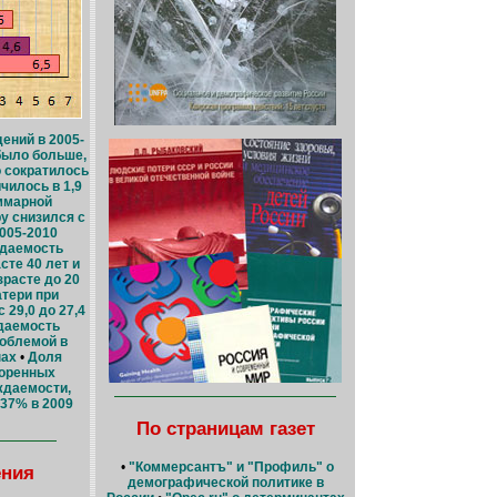
ений в 2005-
было больше,
о сократилось
чилось в 1,9
ммарной
у снизился с
2005-2010
ждаемость
сте 40 лет и
зрасте до 20
тери при
 29,0 до 27,4
даемость
роблемой в
нах
•
Доля
воренных
ждаемости,
 37% в 2009
По страницам газет
•
"Коммерсантъ" и "Профиль" о
ения
демографической политике в