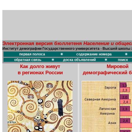
Электронная версия бюллетеня
Население и обще
Институт демографии Государственного университета - Высшей школы 
первая полоса
содержание номера
обратная связь
доска объявлений
поиск
Как долго живут
Мировой
в регионах России
демографический 