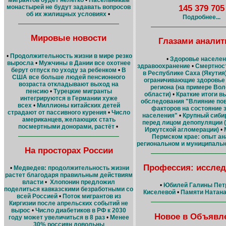
145 379 705
монастырей не будут задавать вопросов
об их жилищных условиях
•
Подробнее...
Мировые новости
Глазами аналит
•
Продолжительность жизни в мире резко
•
Здоровье населен
выросла
•
Мужчины в Дании все охотнее
здравоохранение
•
Смертнос
берут отпуск по уходу за ребенком
•
В
в Республике Саха (Якутия
США все больше людей пенсионного
ограничивающие здоровье
возраста откладывают выход на
региона (на примере Во
пенсию
•
Турецкие мигранты
области)
•
Краткие итоги в
интегрируются в Германии хуже
обследования "Влияние по
всех
•
Миллионы китайских детей
факторов на состояние 
страдают от пассивного курения
•
Число
населения"
•
Крупный сиби
американцев, желающих стать
перед лицом депопуляции 
посмертными донорами, растёт
•
Иркутской агломерации)
•
Пермском крае: опыт ан
региональном и муниципаль
На просторах России
Профессия: исслед
•
Медведев: продолжительность жизни
растет благодаря правильным действиям
власти
•
Хлопонин предложил
•
Юбилей Галины Пет
поделиться кавказскими безработными со
Киселевой
•
Памяти Натан
всей Россией
•
Поток мигрантов из
Киргизии после апрельских событий не
вырос
•
Число диабетиков в РФ к 2030
Новое в Объявл
году может увеличиться в 8 раз
•
Менее
30% россиян довольны