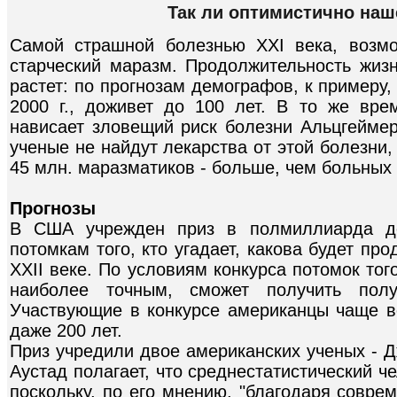
Так ли оптимистично наш
Самой страшной болезнью XXI века, возмо
старческий маразм. Продолжительность жизн
растет: по прогнозам демографов, к примеру
2000 г., доживет до 100 лет. В то же вр
нависает зловещий риск болезни Альцгеймер
ученые не найдут лекарства от этой болезни, 
45 млн. маразматиков - больше, чем больных
Прогнозы
В США учрежден приз в полмиллиарда до
потомкам того, кто угадает, какова будет пр
XXII веке. По условиям конкурса потомок того
наиболее точным, сможет получить пол
Участвующие в конкурсе американцы чаще в
даже 200 лет.
Приз учредили двое американских ученых - 
Аустад полагает, что среднестатистический че
поскольку, по его мнению, "благодаря совре