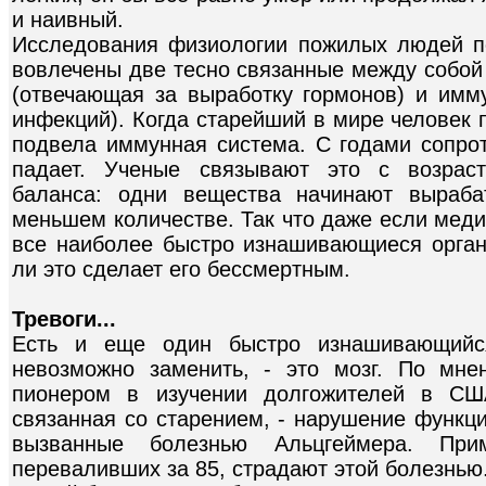
и наивный.
Исследования физиологии пожилых людей по
вовлечены две тесно связанные между собой
(отвечающая за выработку гормонов) и им
инфекций). Когда старейший в мире человек 
подвела иммунная система. С годами сопро
падает. Ученые связывают это с возрас
баланса: одни вещества начинают выраба
меньшем количестве. Так что даже если меди
все наиболее быстро изнашивающиеся органы
ли это сделает его бессмертным.
Тревоги...
Есть и еще один быстро изнашивающийся
невозможно заменить, - это мозг. По мн
пионером в изучении долгожителей в СШ
связанная со старением, - нарушение функци
вызванные болезнью Альцгеймера. При
переваливших за 85, страдают этой болезнь