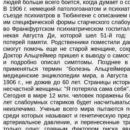
людей больше всего боится, когда думает о с
В 1906 г. немецкий патологоанатом и психиа
съезде психиатров в Тюбингене с описанием
им специфической формы старческого слабоу
во Франкфуртском психиатрическом госпитал
некая Августа Ди, которой шел 51-й год:
потерей памяти. Родственники поместили дам
смогут помочь еще не старой женщине, со
Доктор Альцгеймер пришел к выводу о самос
и подробно описал симптомы. Позднее в 
применяться термин "болезнь Альцгеймер
медицинские энциклопедии мира, а Август
1906 г., не дожив до 60 лет. Страницы исто
несчастной женщины: "Я потеряла сама себя"
Сегодня в мире 12 млн. человек поражены б
лет слабоумных стариков будет насчитывать
неизлечимо. Ученые всего мира пытаются 
среди которых называют и генетическую пре
артериальное давление, и перенесенные тр
только одно: главным фактором риска яв