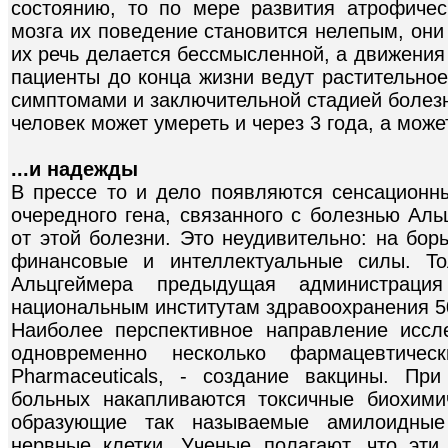
состоянию, то по мере развития атрофичес
мозга их поведение становится нелепым, они
их речь делается бессмысленной, а движения
пациенты до конца жизни ведут растительно
симптомами и заключительной стадией болезн
человек может умереть и через 3 года, а може
...и надежды
В прессе то и дело появляются сенсацион
очередного гена, связанного с болезнью Аль
от этой болезни. Это неудивительно: на бо
финансовые и интеллектуальные силы. То
Альцгеймера предыдущая администрац
национальным институтам здравоохранения 5
Наиболее перспективное направление иссл
одновременно несколько фармацевтиче
Pharmaceuticals, - создание вакцины. Пр
больных накапливаются токсичные биохими
образующие так называемые амилоидные
нервные клетки. Ученые полагают, что эт