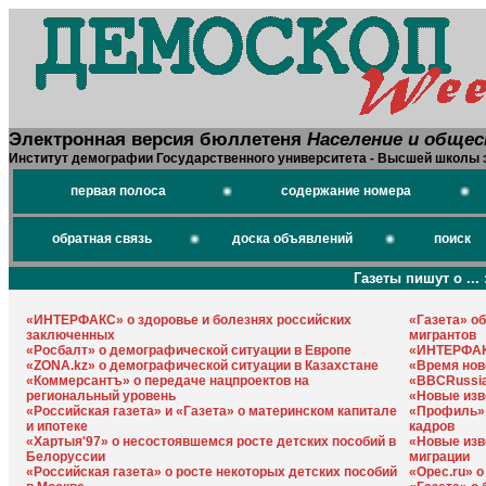
Электронная версия бюллетеня
Население и обще
Институт демографии Государственного университета - Высшей школы 
первая полоса
содержание номера
обратная связь
доска объявлений
поиск
Газеты пишут о ... 
«ИНТЕРФАКС» о здоровье и болезнях российских
«Газета» об
заключенных
мигрантов
«Росбалт» о демографической ситуации в Европе
«ИНТЕРФАК
«ZONA.kz» о демографической ситуации в Казахстане
«Время ново
«Коммерсантъ» о передаче нацпроектов на
«BBCRussia
региональный уровень
«Новые изв
«Российская газета» и «Газета» о материнском капитале
«Профиль»
и ипотеке
кадров
«Хартыя'97» о несостоявшемся росте детских пособий в
«Новые изв
Белоруссии
миграции
«Российская газета» о росте некоторых детских пособий
«Opec.ru» 