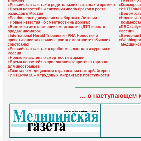
в Москве
«Газета» о
«Российская газета» о родительских наградах и премиях
«Коммерсан
«Время новостей» и снижении числа браков и росте
«ИНТЕРФАКС
разводов в Москве
«Ведомости
«Postimees» о дискуссии по абортам в Эстонии
«Новые изв
«Новые известия» о смертности на дорогах
«Коммерсан
«Ведомости» о снижении смертности в ДТП и росте
«RBC daily»
продаж иномарок
России»
«International Herald Tribune» и «РИА Новости» о
«Вечерний 
приватизации как причине роста смертности в бывших
«Washington
соцстранах
«Медицинск
«Российская газета» о проблеме алкоголя и курения в
России
«Новые известия» о смертности в армии
«Время новостей» о пролонгации запретов в торговле
для иностранцев
«Газета» о медицинском страховании гастарбайтеров
«ИНТЕРФАКС» о трудовых мигрантах и преступности
… о наступающем 