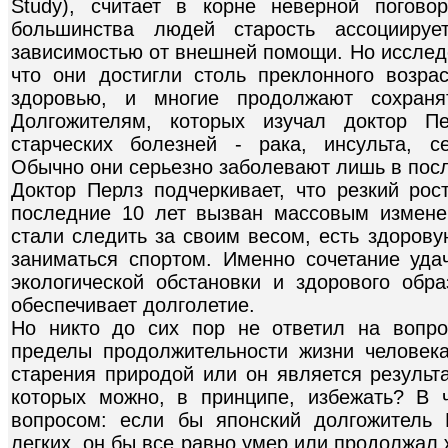
Study), считает в корне неверной погово
большинства людей старость ассоцииру
зависимостью от внешней помощи. Но исслед
что они достигли столь преклонного возр
здоровью, и многие продолжают сохраня
Долгожителям, которых изучал доктор Пе
старческих болезней - рака, инсульта, с
Обычно они серьезно заболевают лишь в посл
Доктор Перлз подчеркивает, что резкий ро
последние 10 лет вызван массовым измене
стали следить за своим весом, есть здоров
заниматься спортом. Именно сочетание уда
экологической обстановки и здорового обр
обеспечивает долголетие.
Но никто до сих пор не ответил на вопро
пределы продолжительности жизни человек
старения природой или он является результа
которых можно, в принципе, избежать? В ч
вопросом: если бы японский долгожитель
легких, он бы все равно умер или продолжал