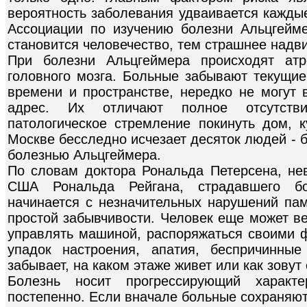
вероятность заболевания удваивается каждые
Ассоциации по изучению болезни Альцгейм
становится человечество, тем страшнее над
При болезни Альцгеймера происходят атр
головного мозга. Больные забывают текущие
времени и пространстве, нередко не могут
адрес. Их отличают полное отсутств
патологическое стремление покинуть дом, к
Москве бесследно исчезает десяток людей - 
болезнью Альцгеймера.
По словам доктора Рональда Петерсена, не
США Рональда Рейгана, страдавшего бо
начинается с незначительных нарушений пам
простой забывчивости. Человек еще может в
управлять машиной, распоряжаться своими ф
упадок настроения, апатия, беспричинные
забывает, на каком этаже живет или как зовут
Болезнь носит прогрессирующий харак
постепенно. Если вначале больные сохраняют