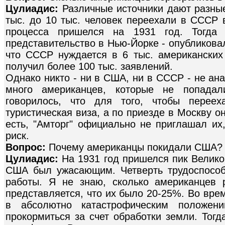
Цулиадис:
Различные источники дают разны
тыс. до 10 тыс. человек переехали в СССР в
процесса пришелся на 1931 год. Тогда "
представительство в Нью-Йорке - опубликова
что СССР нуждается в 6 тыс. американских 
получил более 100 тыс. заявлений.
Однако никто - ни в США, ни в СССР - не ан
много американцев, которые не попада
говорилось, что для того, чтобы переех
туристическая виза, а по приезде в Москву о
есть, "Амторг" официально не приглашал их
риск.
Вопрос:
Почему американцы покидали США?
Цулиадис:
На 1931 год пришелся пик Велико
США был ужасающим. Четверть трудоспособ
работы. Я не знаю, сколько американцев 
представляется, что их было 20-25%. Во вр
в абсолютно катастрофическим положени
прокормиться за счет обработки земли. Тогд