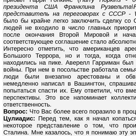
президента США Франклина Рузвельта\Fr
представитель на переговорах с СССР - Wa
было бы крайне легко заключить сделку со 
людей не входило в число главных приори
после окончания Второй Мировой и нача
соответствующее соглашение стало абсолютн
Интересно отметить, что американцев ар
Большого Террора, но и тогда, когда от
находились на пике. Аверелл Гарриман бы
войны. При нем в посольстве работала семь
люди были внезапно арестованы и обв
немедленно написал в Вашингтон, спрашива
попытаться спасти их. Ему ответили, что в
перспективы. Это все напоминает коллект
ответственность.
Вопрос:
Что Вас более всего поразило в про
Цулиадис:
Перед тем, как я начал копатьс
некоторое представление о том, что про
Сталина. Мне казалось, что я понимаю эту эпо