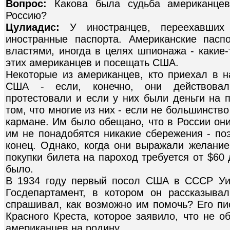
Вопрос:
Какова была судьба американцев
Россию?
Цулиадис:
У иностранцев, переехавши
иностранные паспорта. Американские пасп
властями, иногда в целях шпионажа - какие
этих американцев и посещать США.
Некоторые из американцев, кто приехал в н
США - если, конечно, они действовал
протестовали и если у них были деньги на п
том, что многие из них - если не большинств
кармане. Им было обещано, что в России они
им не понадобятся никакие сбережения - по
конец. Однако, когда они выражали желание
покупки билета на пароход требуется от $60 
было.
В 1934 году первый посол США в СССР Уи
Госдепартамент, в котором он рассказыва
спрашивал, как возможно им помочь? Его п
Красного Креста, которое заявило, что не 
американцев на родину.