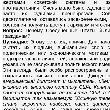
жертвами советской системы и жерт
противостояния. Очень мало было сделано в
часто их судьбами пренебрегали. Сове
десятилетиями оставались засекреченными,
состоянии получить доступ к архивам и что-ли
Вопрос:
Почему Соединенные Штаты были
гражданам?
Цулиадис:
Этому есть ряд причин. Для нач
считать их людьми, выбравшими свою 
политическим или экономическим мотивам
подозрительных личностей, леваков или ради
уехавшие не заслуживали политического вме
Эти взгляды были особо распространены в 
сохранилось письмо, написанное Джордж
американский дипломат и мыслитель, идеи
влияние на внешнюю политику США. Кеннан 
работал сотрудником посольства США в С
Вашингтон так называемую "Длинную телег
стала, вероятно, наиболее часто цитир
Холодной войны. В "Длинной телегра