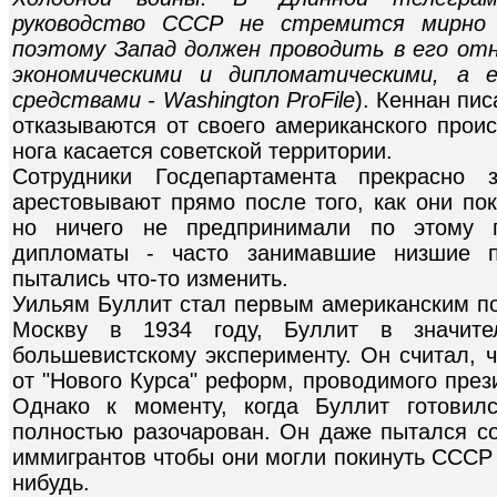
руководство СССР не стремится мирно
поэтому Запад должен проводить в его от
экономическими и дипломатическими, а 
средствами - Washington ProFile
). Кеннан пи
отказываются от своего американского проис
нога касается советской территории.
Сотрудники Госдепартамента прекрасно 
арестовывают прямо после того, как они по
но ничего не предпринимали по этому п
дипломаты - часто занимавшие низшие п
пытались что-то изменить.
Уильям Буллит стал первым американским по
Москву в 1934 году, Буллит в значител
большевистскому эксперименту. Он считал, 
от "Нового Курса" реформ, проводимого пре
Однако к моменту, когда Буллит готовил
полностью разочарован. Он даже пытался со
иммигрантов чтобы они могли покинуть СССР - 
нибудь.