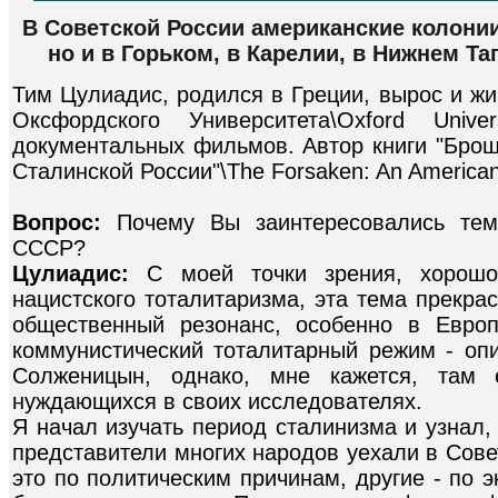
В Советской России американские колонии
но и в Горьком, в Карелии, в Нижнем Та
Тим Цулиадис, родился в Греции, вырос и жи
Оксфордского Университета\Oxford Unive
документальных фильмов. Автор книги "Брош
Сталинской России"\The Forsaken: An American T
Вопрос:
Почему Вы заинтересовались тем
СССР?
Цулиадис:
С моей точки зрения, хорошо
нацистского тоталитаризма, эта тема прекр
общественный резонанс, особенно в Евро
коммунистический тоталитарный режим - опи
Солженицын, однако, мне кажется, там 
нуждающихся в своих исследователях.
Я начал изучать период сталинизма и узнал,
представители многих народов уехали в Сове
это по политическим причинам, другие - по 