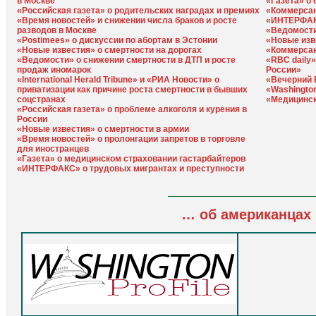
в Москве
«Газета» о
«Российская газета» о родительских наградах и премиях
«Коммерсан
«Время новостей» и снижении числа браков и росте
«ИНТЕРФАКС
разводов в Москве
«Ведомости
«Postimees» о дискуссии по абортам в Эстонии
«Новые изв
«Новые известия» о смертности на дорогах
«Коммерсан
«Ведомости» о снижении смертности в ДТП и росте
«RBC daily»
продаж иномарок
России»
«International Herald Tribune» и «РИА Новости» о
«Вечерний 
приватизации как причине роста смертности в бывших
«Washington
соцстранах
«Медицинск
«Российская газета» о проблеме алкоголя и курения в
России
«Новые известия» о смертности в армии
«Время новостей» о пролонгации запретов в торговле
для иностранцев
«Газета» о медицинском страховании гастарбайтеров
«ИНТЕРФАКС» о трудовых мигрантах и преступности
… об американцах