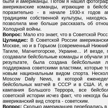
были и американцы. Потом я нашел фотограф
американские команды, играющие в бейсб
поразительно - в начале 1930-х годов а
традициям собственной культуры, находяс
позволила мне больше рассказать об отн
Холодной войны.
Вопрос:
Мало кто знает, что в Советской Росс
Цулиадис:
В Советской России американски
Москве, но и в Горьком (современный Нижний
Тагиле, Магнитогорске, Украине... И везде,
создавали бейсбольные команды и обучали это
результате, была создана бейсбольная 
поддержана советскими властями, которые т
новым национальным видом спорта. Нескол
Moscow Daily News, в которой еженедел
бейсбольных матчей в СССР и в США. И, ес
кампания Большого Террора, все бейсбо
советской истории исчез факт, что некогда 
американский вид спорта - советским.
Вопрос:
Сколько американцев перебрались в