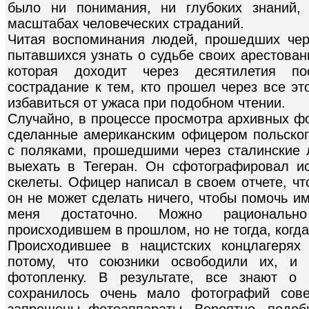
было ни понимания, ни глубоких знаний,
масштабах человеческих страданий.
Читая воспоминания людей, прошедших чер
пытавшихся узнать о судьбе своих арестован
которая доходит через десятилетия п
сострадание к тем, кто прошел через все э
избавиться от ужаса при подобном чтении.
Случайно, в процессе просмотра архивных фо
сделанные американским офицером польског
с поляками, прошедшими через сталинские 
выехать в Тегеран. Он сфотографировал и
скелеты. Офицер написал в своем отчете, что 
он не может сделать ничего, чтобы помочь им
меня достаточно. Можно рациональн
происходившем в прошлом, но не тогда, когда
Происходившее в нацистских концлагерях 
потому, что союзники освободили их, и
фотопленку. В результате, все знают о 
сохранилось очень мало фотографий сове
запрещены фотоаппараты. Вероятно, подо