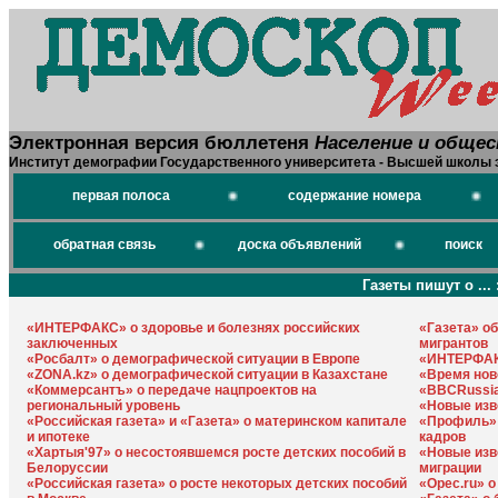
Электронная версия бюллетеня
Население и обще
Институт демографии Государственного университета - Высшей школы 
первая полоса
содержание номера
обратная связь
доска объявлений
поиск
Газеты пишут о ... 
«ИНТЕРФАКС» о здоровье и болезнях российских
«Газета» об
заключенных
мигрантов
«Росбалт» о демографической ситуации в Европе
«ИНТЕРФАК
«ZONA.kz» о демографической ситуации в Казахстане
«Время ново
«Коммерсантъ» о передаче нацпроектов на
«BBCRussia
региональный уровень
«Новые изв
«Российская газета» и «Газета» о материнском капитале
«Профиль»
и ипотеке
кадров
«Хартыя'97» о несостоявшемся росте детских пособий в
«Новые изв
Белоруссии
миграции
«Российская газета» о росте некоторых детских пособий
«Opec.ru» 