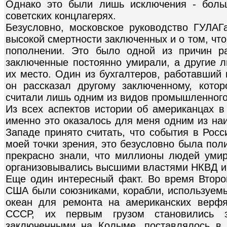
Однако это были лишь исключения - боль
советских концлагерях.
Безусловно, московское руководство ГУЛАГ
высокой смертности заключенных и о том, чт
пополнении. Это было одной из причин ра
заключенные постоянно умирали, а другие 
их место. Один из бухгалтеров, работавший 
он рассказал другому заключенному, котор
считали лишь одним из видов промышленного
Из всех аспектов истории об американцах в
именно это оказалось для меня одним из на
Западе принято считать, что события в Росс
моей точки зрения, это безусловно была пол
прекрасно знали, что миллионы людей умир
организовывались высшими властями НКВД и
Еще один интересный факт. Во время Втор
США были союзниками, корабли, используемы
океан для ремонта на американских верфя
СССР, их первым грузом становились з
заключенными на Колыме, поставлялось в