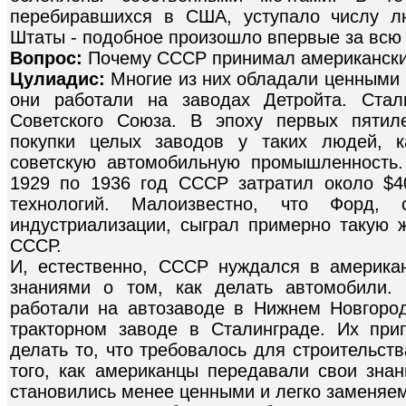
перебиравшихся в США, уступало числу л
Штаты - подобное произошло впервые за всю
Вопрос:
Почему СССР принимал американски
Цулиадис:
Многие из них обладали ценными
они работали на заводах Детройта. Стал
Советского Союза. В эпоху первых пятил
покупки целых заводов у таких людей, к
советскую автомобильную промышленность
1929 по 1936 год СССР затратил около $4
технологий. Малоизвестно, что Форд, 
индустриализации, сыграл примерно такую 
СССР.
И, естественно, СССР нуждался в америка
знаниями о том, как делать автомобили.
работали на автозаводе в Нижнем Новгоро
тракторном заводе в Сталинграде. Их при
делать то, что требовалось для строительст
того, как американцы передавали свои знан
становились менее ценными и легко заменяе