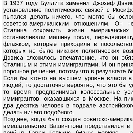
В 1937 году Буллита заменил Джозеф Дэви
установление политических связей с Иоси
пытался делать ничего, что могло бы осло
советско-американским отношениям. Он н
Сталина сохранить жизни американских 
останавливали машину посла, передвигавш
флажком; которые приходили в посольство
которых не было никаких политических во
Дэвиса сложилось впечатление, что он об
Сталиным и этими иммигрантами. И он приня
порочное решение, потому что в результате 
Если бы кто-то на высшем уровне власти 
людей, то достаточно вероятно, что это бы 
то время предпринимал колоссальные уси
иммигрантов, оказавшихся в Москве. На пи
два десятка человек в подвале австрийског
делать ничего подобного.
Позднее, когда был создан советско-америк
вмешательство Вашингтона представился в 
прибыл Гарри Гопкинс (
Harry Hopkins - 