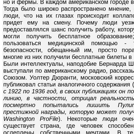
но и фермы. В каждом американском городе 
Тогда было широко распространено мнение,
люди, что на их глазах происходит коллап
придет ему на смену. Почему люди уе
предоставлялся шанс получить работу, котор
могли получить бесплатное образовани
пользоваться медицинской помощью - 
безопасности, обещанный им, просто пор
многие из них получили бесплатные билеты в
Были интеллектуалы, наподобие Бернарда Шо
выступали по американскому радио, рассказы
Союзом. Уолтер Дюранти, московский коррес
публиковал статьи аналогичного содержания 
с 1922 по 1936 год, в своих публикациях он
линию, в частности, отрицал реальность
посмертно попытались лишить Пулит
престижной награды, которую может получ
Washington ProFile
). Некоторые люди оче
существует страна, где человек способе
ослеплены собственными мечтами. В те