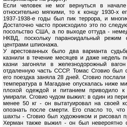
Если человек не мог вернуться в начале
относительно мягкими, то к концу 1930-х е
1937-1938-е годы был пик террора, и мног
Достаточно часто происходило это по следу
посольство США, а по выходе оттуда - неме
НКВД, поскольку параноидальный режим с
центрами шпионажа.
У арестованных было два варианта судьб
казнили в течение месяцев и даже недель п
казни загоняли в железнодорожный вагон
отдаленную часть СССР. Томас Сговио был 
его поездка заняла 28 дней. Сговио послали
температура в Магадане опускалась ниже мин
плохой одеждой и питанием приводило к 
умирали. Сговио чудом выжил: в один из пер
менее 50 кг - он вытатуировал на своей к
опознать после смерти. Его спасло то, что
шахты - Сговио был художником и рисовал п
Херман также выжил - он был невероятно 