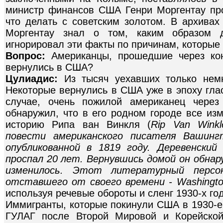
министр финансов США Генри Моргентау пр
что делать с советским золотом. В архивах
Моргентау знал о том, каким образом д
игнорировал эти факты по причинам, которые 
Вопрос:
Американцы, прошедшие через ко
вернулись в США?
Цулиадис:
Из тысяч уехавших только немн
Некоторые вернулись в США уже в эпоху глас
случае, очень пожилой американец через
обнаружил, что в его родном городе все из
историю Рипа ван Винкля (
Rip Van Wink
повести американского писателя Вашингто
опубликованной в 1819 году. Деревенски
проспал 20 лет. Вернувшись домой он обнар
изменилось. Этот литературный персо
отставшего от своего времени - Washington
используя речевые обороты и сленг 1930-х го
Иммигранты, которые покинули США в 1930-е
ГУЛАГ после Второй Мировой и Корейской