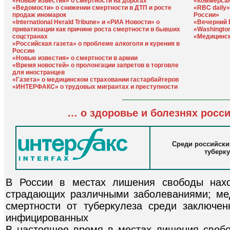
«Новые известия» о смертности на дорогах
«Коммерсан
«Ведомости» о снижении смертности в ДТП и росте
«RBC daily»
продаж иномарок
России»
«International Herald Tribune» и «РИА Новости» о
«Вечерний 
приватизации как причине роста смертности в бывших
«Washington
соцстранах
«Медицинск
«Российская газета» о проблеме алкоголя и курения в
России
«Новые известия» о смертности в армии
«Время новостей» о пролонгации запретов в торговле
для иностранцев
«Газета» о медицинском страховании гастарбайтеров
«ИНТЕРФАКС» о трудовых мигрантах и преступности
… о здоровье и болезнях росс
Среди российски
туберк
В России в местах лишения свободы нахо
страдающих различными заболеваниями; м
смертности от туберкулеза среди заключе
инфицированных
В настоящее время в местах лишения свобо