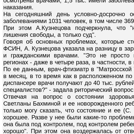
осмотрены врачами, 1,5 тыс. имели заболев
наказания.
На сегодняшний день условно-досрочно 
заболеваниями 1031 человек, в том числе 369 
При этом А.Кузнецова подчеркнула, что 
лишения свободы, а только суд".
Говоря об основных проблемах, которые с
ФСИН, А. Кузнецова указала на разницу в з
и гражданскими врачами. "Это не просто 
регионах - даже в четыре раза, в частности, в
По ее данным, врач-фтизиатр в "Матросской 
в месяц, в то время как в расположенном по
диспансере врачи получают до 40 тыс. рубле
специалистов?" - задала риторический вопрос
Отвечая на вопрос о состоянии здоров
Светланы Бахминой и ее новорожденного реб
только могу сказать, что состояние и ее (С
хорошее. Разве у нее были какие-то проблем
она была под контролем, под контролем ребе
хорошо". При этом она воздержалась от отв