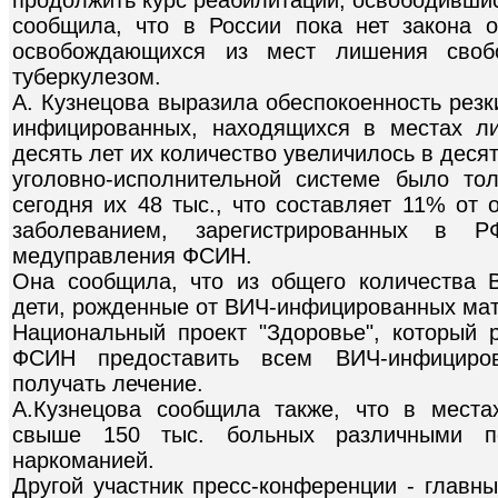
продолжить курс реабилитации, освободивши
сообщила, что в России пока нет закона 
освобождающихся из мест лишения сво
туберкулезом.
А. Кузнецова выразила обеспокоенность рез
инфицированных, находящихся в местах л
десять лет их количество увеличилось в десят
уголовно-исполнительной системе было то
сегодня их 48 тыс., что составляет 11% от
заболеванием, зарегистрированных в Р
медуправления ФСИН.
Она сообщила, что из общего количества 
дети, рожденные от ВИЧ-инфицированных мат
Национальный проект "Здоровье", который р
ФСИН предоставить всем ВИЧ-инфициро
получать лечение.
А.Кузнецова сообщила также, что в мест
свыше 150 тыс. больных различными пс
наркоманией.
Другой участник пресс-конференции - главн