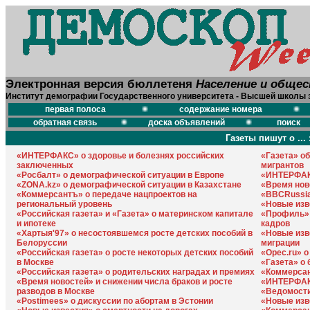
Электронная версия бюллетеня
Население и обще
Институт демографии Государственного университета - Высшей школы 
первая полоса
содержание номера
обратная связь
доска объявлений
поиск
Газеты пишут о ... 
«ИНТЕРФАКС» о здоровье и болезнях российских
«Газета» об
заключенных
мигрантов
«Росбалт» о демографической ситуации в Европе
«ИНТЕРФАК
«ZONA.kz» о демографической ситуации в Казахстане
«Время ново
«Коммерсантъ» о передаче нацпроектов на
«BBCRussia
региональный уровень
«Новые изв
«Российская газета» и «Газета» о материнском капитале
«Профиль»
и ипотеке
кадров
«Хартыя'97» о несостоявшемся росте детских пособий в
«Новые изв
Белоруссии
миграции
«Российская газета» о росте некоторых детских пособий
«Opec.ru» 
в Москве
«Газета» о
«Российская газета» о родительских наградах и премиях
«Коммерсан
«Время новостей» и снижении числа браков и росте
«ИНТЕРФАКС
разводов в Москве
«Ведомости
«Postimees» о дискуссии по абортам в Эстонии
«Новые изв