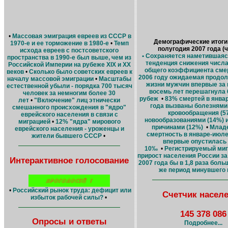
•
Массовая эмиграция евреев из СССР в
Демографические итоги
1970-е и ее торможение в 1980-е
•
Темп
полугодия 2007 года (ча
исхода евреев с постсоветского
•
Сохраняется наметившаяся
пространства в 1990-е был выше, чем из
тенденция снижения числа
Российской Империи на рубеже ХIХ и ХХ
общего коэффициента сме
веков
•
Сколько было советских евреев к
2006 году ожидаемая продо
началу массовой эмиграции
•
Масштабы
жизни мужчин впервые за
естественной убыли - порядка 700 тысяч
восемь лет перешагнула 
человек за немногим более 30
рубеж
•
83% смертей в янва
лет
•
"Включение" лиц этнически
года вызваны болезнями
смешанного происхождения в "ядро"
кровообращения (5
еврейского населения в связи с
новообразованиями (14%) 
миграцией
•
12% "ядра" мирового
причинами (12%)
•
Млад
еврейского населения - уроженцы и
смертность в январе-июле
жители бывшего СССР
•
впервые опустилась
10‰
•
Регистрируемый ми
прирост населения России з
Интерактивное голосование
2007 года бы в 1,8 раза больш
же период минувшего 
•
Российский рынок труда: дефицит или
Счетчик насел
избыток рабочей силы?
•
145 378 086
Опросы и ответы
Подробнее...