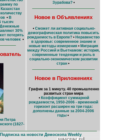
Зурабова?
•
грамму по
•
Казахстан
 количеству
Новое в Объявлениях
тов
•
В
5 тысяч
Денежные
•
Сможет ли активная социально-
тавляют 30%
демографическая политика повысить
жет потерять
рождаемость в Европе?
•
Неравенство
ов человек
•
в здоровье: современное знание и
новые методы измерения
•
Миграция
между Россией и Вьетнамом: история,
ователь
современные тенденции и роль в
социально-экономическом развитии
стран
•
Новое в Приложениях
График за 1 минуту. 40 промышленно
развитых стран мира
•
Коэффициент суммарной
рождаемости, 1950-2006 - временной
горизонт расширен на три года:
дополнены данные за 2004-2006
годы
•
ия Петра
ского (1827-
Подписка на новости Демоскопа Weekly