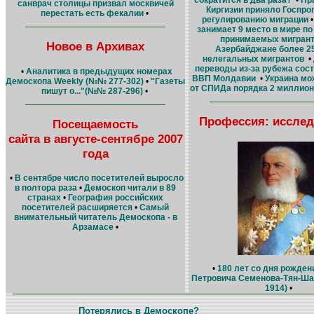
санврач столицы призвал москвичей
Киргизии приняло Госпро
перестать есть фекалии
•
регулированию миграции
занимает 9 место в мире по
принимаемых мигран
Новое в Архивах
Азербайджане более 2
нелегальных мигрантов
•
переводы из-за рубежа сос
•
Аналитика в предыдущих номерах
ВВП Молдавии
•
Украина мо
Демоскопа Weekly (№№ 277-302)
•
"Газеты
от СПИДа порядка 2 миллион
пишут о..."(№№ 287-296)
•
Профессия: исслед
Посещаемость
сайта в августе-сентябре 2007
года
•
В сентябре число посетителей выросло
в полтора раза
•
Демоскоп читали в 89
странах
•
География российских
посетителей расширяется
•
Cамый
внимательный читатель Демоскопа - в
Арзамасе
•
•
180 лет со дня рожден
Петровича Семенова-Тян-Шан
1914)
•
Потерялись в Демоскопе?