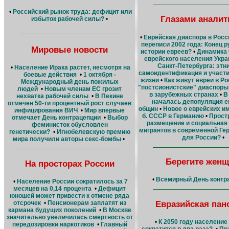
•
Российский рынок труда: дефицит или
Глазами аналит
избыток рабочей силы?
•
•
Еврейская диаспора в Росс
переписи 2002 года: Конец р
Мировые новости
истории евреев?
•
Динамика 
еврейского населения Укр
Санкт-Петербурга: этн
•
Население Ирака растет, несмотря на
самоидентификация и участи
боевые действия
•
1 октября -
жизни
•
Как живут евреи в Ро
Международный день пожилых
"постсионистские" диаспоры
людей
•
Новым членам ЕС грозит
в зарубежных странах
•
В
нехватка рабочей силы
•
В Пекине
началась депопуляция е
отмечен 50-ти процентный рост случаев
общин
•
Новое о еврейских и
инфицирования ВИЧ
•
Мир впервые
б. СССР в Германию
•
Прост
отмечает День контрацепции
•
Выбор
размещение и социальная
феминисток обусловлен
мигрантов в современной Ге
генетически?
•
Игнобелевскую премию
для России?
•
мира получили авторы секс-бомбы
•
Берегите женщ
На просторах России
•
Всемирный День контр
•
Население России сократилось за 7
месяцев на 0,14 процента
•
Дефицит
юношей может привести к отмене ряда
Евразийская пан
отсрочек
•
Пенсионерам заплатят из
кармана будущих поколений
•
В Москве
значительно увеличилась смертность от
•
К 2050 году население
передозировки наркотиков
•
Главный
сократится в два раза?
•
Пр