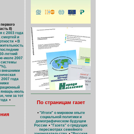
 первого
сть II)
 с 2003 года
 смертей и
ртности
•
В
лжительность
 последние
60-летний
ре-июле 2007
 системы
7%),
и внешними
енческая
 2007 года
 ниже
грационный
а январь-июль
е, чем за тот
года
•
По страницам газет
•
"Итоги" о мировом опыте
ения
социальной политики и
демографическом будущем
России
•
"Газета" о грядущих
пересмотрах семейного
законодательства
•
"Русская