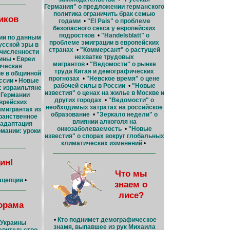
Германия" о предложении германского
политика ограничить брак семью
иков
годами
•
"Еl Pais" о проблеме
безопасного секса у европейских
подростков
•
"Handelsblatt" о
ии по данным
проблеме эмиграции в европейских
усской эры в
странах
•
"Коммерсант" о растущей
численности
нехватке трудовых
аины
•
Евреи
мигрантов
•
"Ведомости" о рынке
ическая
труда Китая и демографических
е в общинной
прогнозах
•
"Невское время" о цене
ссии
•
Новые
рабочей силы в России
•
"Новые
: израильтяне
известия" о ценах на жилье в Москве и
 Германии
других городах
•
"Ведомости" о
врейских
необходимых затратах на российское
ммигрантах из
образование
•
"Зеркало недели" о
ранственное
влиянии алкоголя на
 адаптация
онкозаболеваемость
•
"Новые
рмании: уроки
известия" о спорах вокруг глобальных
климатических изменений
•
ин!
Что мы
ацепции
•
знаем о
лисе?
орама
•
Кто поднимет демографическое
 Украины
знамя, выпавшее из рук Михаила
авительство