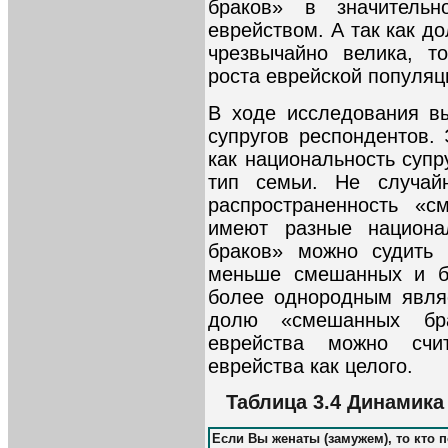
браков» в значитель
еврейством. А так как д
чрезвычайно велика, т
роста еврейской популяц
В ходе исследования в
супругов респондентов. 
как национальность супр
тип семьи. Не случайн
распространенность «с
имеют разные национа
браков» можно судить 
меньше смешанных и б
более однородным являе
долю «смешанных бра
еврейства можно счит
еврейства как целого.
Таблица 3.4 Динамика
Если Вы женаты (замужем), то кто 