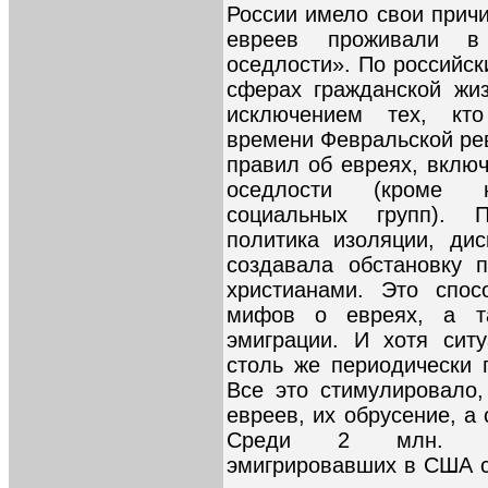
России имело свои прич
евреев проживали в
оседлости». По российск
сферах гражданской жиз
исключением тех, кто
времени Февральской ре
правил об евреях, вклю
оседлости (кроме н
социальных групп). П
политика изоляции, ди
создавала обстановку 
христианами. Это спос
мифов о евреях, а т
эмиграции. И хотя сит
столь же периодически 
Все это стимулировало
евреев, их обрусение, а
Среди 2 млн. вост
эмигрировавших в США с