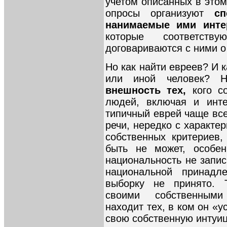
учетом описанных в этом
опросы организуют
с
нанимаемые ими инт
которые соответств
договариваются с ними о
Но как найти евреев? И к
или иной человек? 
внешность тех,
кого с
людей, включая и инте
типичный еврей чаще все
речи, нередко с характе
собственных критериев,
быть не может, особен
национальность не запис
национальной принад
выборку не принято. Т
своими собственными
находит тех, в ком он «у
свою собственную интуи