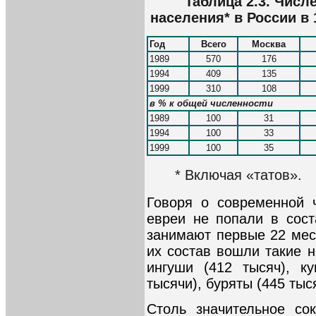
Таблица 2.3. Числ
населения* в России в 
Год
Всего
Москва
1989
570
176
1994
409
135
1999
310
108
в % к общей численности
1989
100
31
1994
100
33
1999
100
35
* Включая «татов».
Говоря о современной ч
евреи не попали в сост
занимают первые 22 мест
их состав вошли такие н
ингуши (412 тысяч), к
тысячи), буряты (445 тыся
Столь значительное со