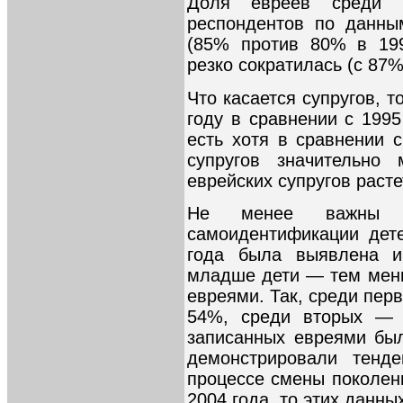
Доля евреев среди 
респондентов по данны
(85% против 80% в 199
резко сократилась (с 87%
Что касается супругов, т
году в сравнении с 199
есть хотя в сравнении 
супругов значительно
еврейских супругов расте
Не менее важны п
самоидентификации дет
года была выявлена ин
младше дети — тем мень
евреями. Так, среди пер
54%, среди вторых — 4
записанных евреями бы
демонстрировали тенде
процессе смены поколени
2004 года, то этих данны