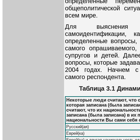
определенные переме
общеполитической ситу
всем мире.
Для выяснения х
самоидентификации, к
определенные вопросы,
самого опрашиваемого,
супругов и детей. Дал
вопросы, которые задав
2004 годах. Начнем с
самого респондента.
Таблица 3.1 Динам
Некоторые люди считают, что о
которая записана (была записан
считают, что их национальность
записана (была записана) в их 
национальности Вы сами себя 
Русский(ая)
Еврей(ка)
Еврей(ка) и другая национальность о