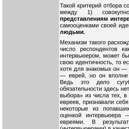
Такой критерий отбора с
между 1) совокуп
представлениям инте
самооценками своей иде
людьми.
Механизм такого расхожд
число респондентов ка
интервьюером, может бы
свою идентичность, то ес
хотя для знакомых он — 
— еврей, но он вполне
Ведь это дело сугу
обязательности здесь нет
выбора» из числа тех, 
евреев, признавали себя
некоторые из попавши
оценкой интервьюера —
евреями. В результа
(интервьюерами) в качес