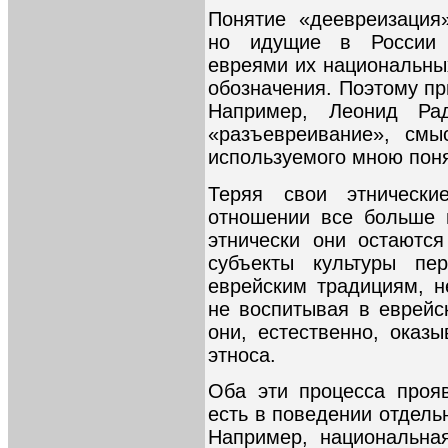
Понятие «деевреизация
но идущие в России 
евреями их национальны
обозначения. Поэтому пр
Например, Леонид Рад
«разъевреивание», смы
используемого мною пон
Теряя свои этнически
отношении все больше 
этнически они остаются
субъекты культуры пе
еврейским традициям, 
не воспитывая в еврейс
они, естественно, оказ
этноса.
Оба эти процесса проя
есть в поведении отдель
Например, национальна