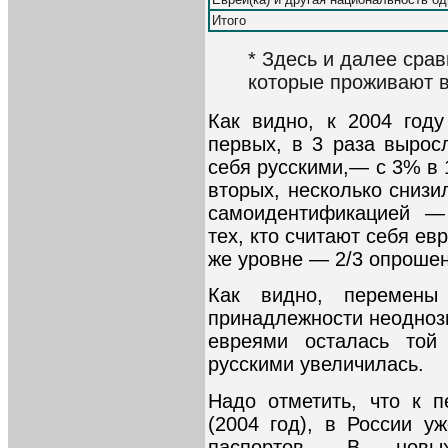
Итого
* Здесь и далее сра
которые проживают в
Как видно, к 2004 год
первых, в 3 раза выро
себя русскими,— с 3% в 1
вторых, несколько сниз
самоидентификацией — 
тех, кто считают себя ев
же уровне — 2/3 опроше
Как видно, перемены
принадлежности неодноз
евреями осталась той
русскими увеличилась.
Надо отметить, что к п
(2004 год), в России у
паспортов. В новы