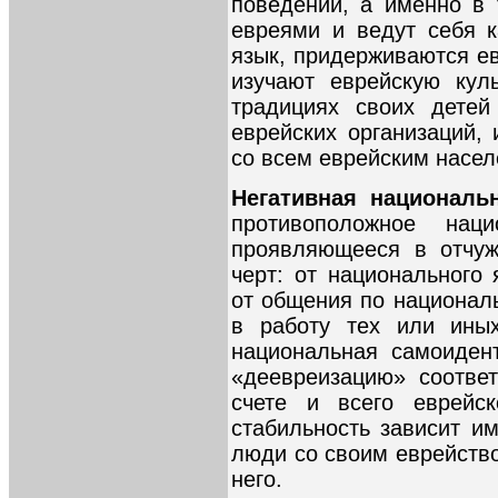
поведении, а именно в 
евреями и ведут себя к
язык, придерживаются е
изучают еврейскую кул
традициях своих детей
еврейских организаций,
со всем еврейским насел
Негативная национал
противоположное нацио
проявляющееся в отчуж
черт: от национального
от общения по национал
в работу тех или иных
национальная самоиден
«деевреизацию» соотве
счете и всего еврейс
стабильность зависит и
люди со своим еврейство
него.