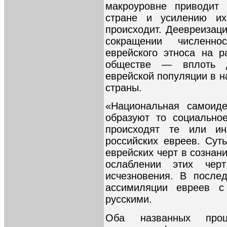
макроуровне приводит 
стране и усилению и
происходит. Деевреизац
сокращении численн
еврейского этноса на 
обществе — вплоть д
еврейской популяции в н
страны.
«Национальная самоиде
образуют то социальное
происходят те или и
российских евреев. Сут
еврейских черт в сознани
ослаблении этих че
исчезновения. В после
ассимиляции евреев с
русскими.
Оба названных про