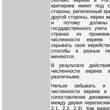
критериев имеет под с
стороны, религиозный кр
другой стороны, евреи ж
и потому должны
государственного учет
странах их прожива
численности евреев 
скрывать свое еврейст
способы в разные пе
меняются.
В результате действи
численности евреев 
различными.
Нельзя забывать и 
численности евреев в
сопоставлении динамик
между двумя переписям
2.1, 2.2, 2.3). Как вид