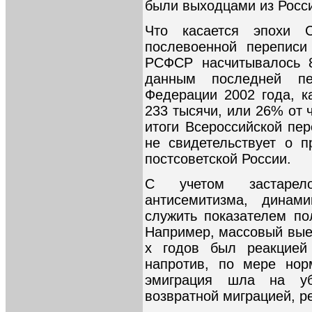
были выходцами из Росс
Что касается эпохи 
послевоенной переписи
РСФСР насчитывалось 8
данным последней пе
Федерации 2002 года, к
233 тысячи, или 26% от 
итоги Всероссийской пер
не свидетельствует о 
постсоветской России.
С учетом застаре
антисемитизма, динам
служить показателем по
Например, массовый выез
х годов был реакцие
напротив, по мере нор
эмиграция шла на у
возвратной миграцией, р