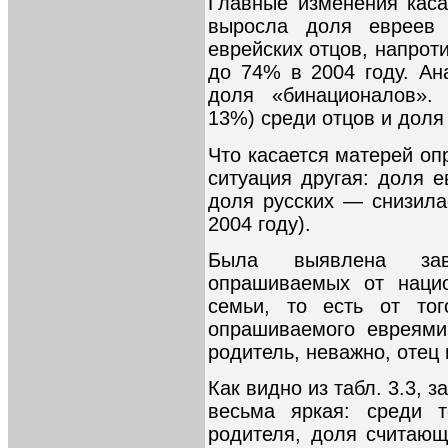
Главные изменения каса
выросла доля евреев
еврейских отцов, напрот
до 74% в 2004 году. Ан
доля «бинационалов». 
13%) среди отцов и доля
Что касается матерей оп
ситуация другая: доля 
доля русских — снизила
2004 году).
Была выявлена зави
опрашиваемых от нацио
семьи, то есть от то
опрашиваемого евреями
родитель, неважно, отец 
Как видно из табл. 3.3, 
весьма яркая: среди 
родителя, доля считающ