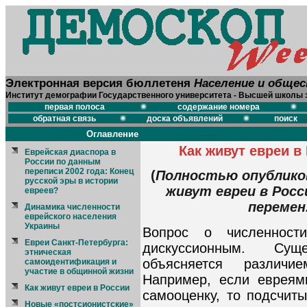
Электронная версия бюллетеня
Население и обще
Институт демографии Государственного университета - Высшей школы 
первая полоса
содержание номера
обратная связь
доска объявлений
поиск
Оглавление
Как живут евреи в
Еврейская диаспора в
России по данным
переписи 2002 года: Конец
(
Полностью опубликова
русской эры в истории
живут евреи в Росс
евреев?
перемен.
Динамика численности
еврейского населения
Украины
Вопрос о численност
Евреи Санкт-Петербурга:
дискуссионным. Сущ
этническая
объясняется различи
самоидентификация и
участие в общинной жизни
Например, если евреям
Как живут евреи в России
самооценку, то подсчит
Новые «постсионистские»