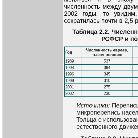
численность между двум
2002 годы, то увидим,
сократилась почти в 2,5 р
Таблица 2.2. Числен
РСФСР и по
Численность евреев,
Год
тысяч человек
1989
537
1994
394
1996
345
1999
310
2001
275
2002
230
Источники:
Перепись
микроперепись насел
Тольца с использова
естественного движе