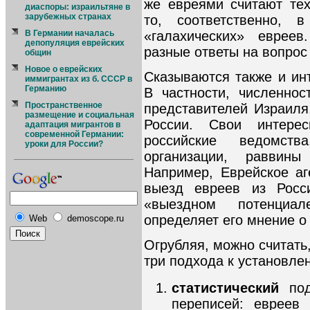
же евреями считают тех
диаспоры: израильтяне в
зарубежных странах
то, соответственно, 
«галахических» евреев
В Германии началась
депопуляция еврейских
разные ответы на вопрос
общин
Новое о еврейских
Сказываются также и ин
иммигрантах из б. СССР в
Германию
В частности, численнос
Пространственное
представителей Израиля
размещение и социальная
России. Свои интере
адаптация мигрантов в
современной Германии:
российские ведомств
уроки для России?
организации, раввин
Например, Еврейское аг
выезд евреев из Росс
«выездном потенциа
определяет его мнение о
Web
demoscope.ru
Огрубляя, можно считать
три подхода к установле
статистический
по
переписей: евреев 