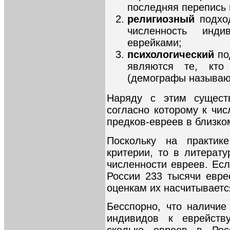
последняя перепись 
религиозный
подхо
численность инди
еврейками;
психологический
по
являются те, кто
(демографы называют
Наряду с этим существ
согласно которому к чис
предков-евреев в близко
Поскольку на практик
критерии, то в литерат
численности евреев. Есл
России 233 тысячи евре
оценкам их насчитываетс
Бесспорно, что наличие
индивидов к еврейств
сколько евреев в Ро