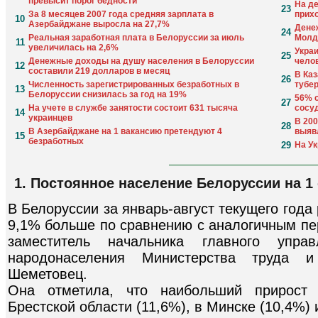
превысит порог бедности
На д
23
За 8 месяцев 2007 года средняя зарплата в
прих
10
Азербайджане выросла на 27,7%
Дене
24
Реальная заработная плата в Белоруссии за июль
Молд
11
увеличилась на 2,6%
Укра
25
Денежные доходы на душу населения в Белоруссии
чело
12
составили 219 долларов в месяц
В Ка
26
Численность зарегистрированных безработных в
тубе
13
Белоруссии снизилась за год на 19%
56% 
27
На учете в службе занятости состоит 631 тысяча
сосу
14
украинцев
В 20
28
В Азербайджане на 1 вакансию претендуют 4
выяв
15
безработных
29
На У
1. Постоянное население Белоруссии на 1 
В Белоруссии за январь-август текущего год
9,1% больше по сравнению с аналогичным пе
заместитель начальника главного упра
народонаселения Министерства труда 
Шеметовец.
Она отметила, что наибольший прирост 
Брестской области (11,6%), в Минске (10,4%) 