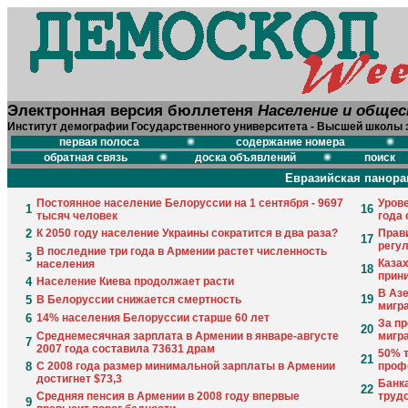
Электронная версия бюллетеня
Население и обще
Институт демографии Государственного университета - Высшей школы 
первая полоса
содержание номера
обратная связь
доска объявлений
поиск
Евразийская панора
Постоянное население Белоруссии на 1 сентября - 9697
Урове
1
16
тысяч человек
года 
2
К 2050 году население Украины сократится в два раза?
Прав
17
регу
В последние три года в Армении растет численность
3
Казах
населения
18
прин
4
Население Киева продолжает расти
В Аз
19
5
В Белоруссии снижается смертность
мигр
6
14% населения Белоруссии старше 60 лет
За п
20
Среднемесячная зарплата в Армении в январе-августе
мигр
7
2007 года составила 73631 драм
50% 
21
8
С 2008 года размер минимальной зарплаты в Армении
проф
достигнет $73,3
Банк
22
Средняя пенсия в Армении в 2008 году впервые
труд
9