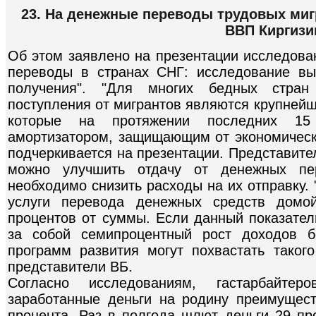
23. На денежные переводы трудовых миг
ВВП Киргизи
Об этом заявлено на презентации исследова
переводы в странах СНГ: исследование вы
получения". "Для многих бедных стра
поступления от мигрантов являются крупней
которые на протяжении последних 15
амортизатором, защищающим от экономически
подчеркивается на презентации. Представите
можно улучшить отдачу от денежных пер
необходимо снизить расходы на их отправку. 
услуги перевода денежных средств домо
процентов от суммы. Если данный показатель
за собой семипроцентный рост доходов б
программ развития могут похвастать такого
представители ВБ.
Согласно исследованиям, гастарбайте
заработанные деньги на родину преимущест
процента. Раз в полгода шлют деньги 29 пр