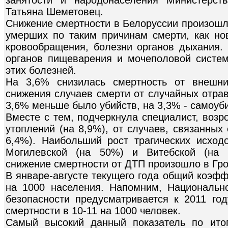
занятости и народонаселения Министерст
Татьяна Шеметовец.
Снижение смертности в Белоруссии произошл
умерших по таким причинам смерти, как но
кровообращения, болезни органов дыхания.
органов пищеварения и мочеполовой систем
этих болезней.
На 3,6% снизилась смертность от внешни
снижения случаев смерти от случайных отрав
3,6% меньше было убийств, на 3,3% - самоуб
Вместе с тем, подчеркнула специалист, возр
утоплений (на 8,9%), от случаев, связанных
6,4%). Наибольший рост трагических исхо
Могилевской (на 50%) и Витебской (на 1
снижение смертности от ДТП произошло в Гро
В январе-августе текущего года общий коэфф
на 1000 населения. Напомним, Национальн
безопасности предусматривается к 2011 г
смертности в 10-11 на 1000 человек.
Самый высокий данный показатель по ито