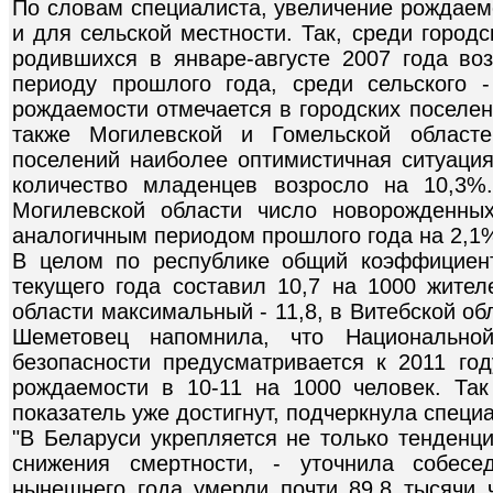
По словам специалиста, увеличение рождаемо
и для сельской местности. Так, среди город
родившихся в январе-августе 2007 года во
периоду прошлого года, среди сельского 
рождаемости отмечается в городских поселен
также Могилевской и Гомельской областе
поселений наиболее оптимистичная ситуация
количество младенцев возросло на 10,3%
Могилевской области число новорожденны
аналогичным периодом прошлого года на 2,1
В целом по республике общий коэффициент
текущего года составил 10,7 на 1000 жител
области максимальный - 11,8, в Витебской об
Шеметовец напомнила, что Национальной
безопасности предусматривается к 2011 г
рождаемости в 10-11 на 1000 человек. Та
показатель уже достигнут, подчеркнула специа
"В Беларуси укрепляется не только тенденц
снижения смертности, - уточнила собесед
нынешнего года умерли почти 89,8 тысячи ч