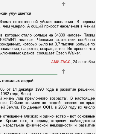
ехии улучшается
облема естественной убыли населения. В первом
е, чем умерло. А общий прирост населения в Чехии
ов, которых стало больше на 34300 человек. Таким
0325941 человек. Чешские статистики особенно
орожденных, которых было на 3,7 тысячи больше по
населения, напротив, сокращаются. Интересно, что
аключенных браков, сообщает Czech Walker.
, 24 сентября
АМИ-ТАСС
нь пожилых людей
6 от 14 декабря 1990 года в развитие решений,
1982 года, Вена).
 жизнь лиц преклонного возраста". В настоящее
ния. Сейчас количество людей, возраст которых
лей Земли. По данным ООН, в 2050 году их число
 отношение близких и одиночество - вот основные
и. Кроме того, в период старения наблюдаются
, нарастание физической немощности и развитие