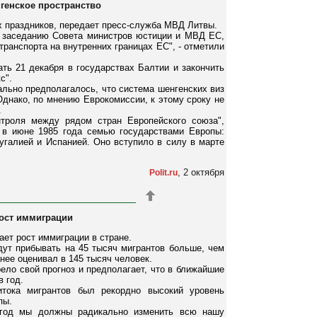
нгенское пространство
х праздников, передает пресс-служба МВД Литвы.
 заседанию Совета министров юстиции и МВД ЕС,
 транспорта на внутренних границах ЕС", - отметили
ть 21 декабря в государствах Балтии и закончить
с".
ально предполагалось, что система шенгенских виз
Однако, по мнению Еврокомиссии, к этому сроку не
.
нтроля между рядом стран Европейского союза",
 в июне 1985 года семью государствами Европы:
угалией и Испанией. Оно вступило в силу в марте
, 2 октября
Polit.ru
рост иммиграции
ет рост иммиграции в стране.
дут прибывать на 45 тысяч мигрантов больше, чем
ее оценивал в 145 тысяч человек.
ело свой прогноз и предполагает, что в ближайшие
в год.
итока мигрантов был рекордно высокий уровень
пы.
й год мы должны радикально изменить всю нашу