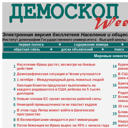
Электронная версия бюллетеня
Население и обще
Институт демографии Государственного университета - Высшей школы 
первая полоса
содержание номера
обратная связь
доска объявлений
поиск
Мировые новости
Население Ирака растет, несмотря на боевые
Курен
1
14
действия
раков
2
Демографическая ситуация в Чехии улучшается
В США
15
рака 
3
1 октября – Международный день пожилых людей
Брита
16
Хиллари Клинтон предлагает выплачивать на
жизн
4
каждого родившегося в США ребенка по 5 тысяч
Родит
долларов
17
Всеми
5
Новым членам ЕС грозит нехватка рабочей силы
онко
6
Немецкой промышленности не хватает кадров
18
30 се
В этом году Литва может войти в Шенгенское
7
Ближ
19
пространство
болез
8
В Великобритании ожидается рост иммиграции
Наруш
20
9
Поток беженцев из Ирака вырос на 45% с начала года
жител