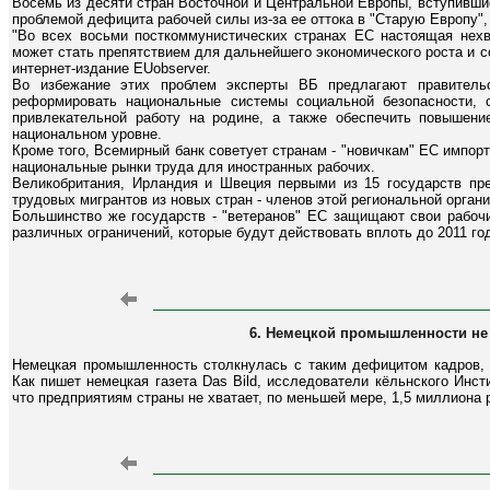
Восемь из десяти стран Восточной и Центральной Европы, вступившие
проблемой дефицита рабочей силы из-за ее оттока в "Старую Европу",
"Во всех восьми посткоммунистических странах ЕС настоящая нехв
может стать препятствием для дальнейшего экономического роста и со
интернет-издание EUobserver.
Во избежание этих проблем эксперты ВБ предлагают правительс
реформировать национальные системы социальной безопасности, 
привлекательной работу на родине, а также обеспечить повышен
национальном уровне.
Кроме того, Всемирный банк советует странам - "новичкам" ЕС импо
национальные рынки труда для иностранных рабочих.
Великобритания, Ирландия и Швеция первыми из 15 государств пр
трудовых мигрантов из новых стран - членов этой региональной органи
Большинство же государств - "ветеранов" ЕС защищают свои рабочи
различных ограничений, которые будут действовать вплоть до 2011 го
6. Немецкой промышленности не 
Немецкая промышленность столкнулась с таким дефицитом кадров, к
Как пишет немецкая газета Das Bild, исследователи кёльнского Инс
что предприятиям страны не хватает, по меньшей мере, 1,5 миллиона 