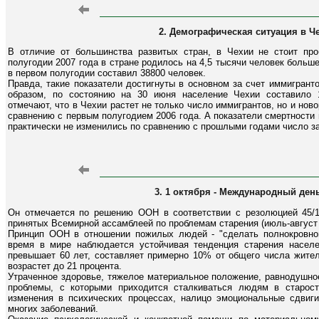
2. Демографическая ситуация в Ч
В отличие от большинства развитых стран, в Чехии не стоит пр
полугодии 2007 года в стране родилось на 4,5 тысячи человек больш
в первом полугодии составил 38800 человек.
Правда, такие показатели достигнуты в основном за счет иммигрант
образом, по состоянию на 30 июня население Чехии составило 1
отмечают, что в Чехии растет не только число иммигрантов, но и нов
сравнению с первым полугодием 2006 года. А показатели смертности 
практически не изменились по сравнению с прошлыми годами число з
3. 1 октября - Международный де
Он отмечается по решению ООН в соответствии с резолюцией 45/10
принятых Всемирной ассамблеей по проблемам старения (июль-август 
Принцип ООН в отношении пожилых людей - "сделать полнокровной
время в мире наблюдается устойчивая тенденция старения населе
превышает 60 лет, составляет примерно 10% от общего числа жите
возрастет до 21 процента.
Утраченное здоровье, тяжелое материальное положение, равнодушное
проблемы, с которыми приходится сталкиваться людям в старост
изменения в психических процессах, налицо эмоциональные сдвиги
многих заболеваний.