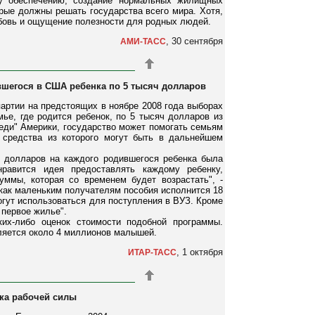
му обеспечению, создание нормальных жилищных
орые должны решать государства всего мира. Хотя,
юбовь и ощущение полезности для родных людей.
, 30 сентября
АМИ-ТАСС
вшегося в США ребенка по 5 тысяч долларов
артии на предстоящих в ноябре 2008 года выборах
е, где родится ребенок, по 5 тысяч долларов из
еди" Америки, государство может помогать семьям
 средства из которого могут быть в дальнейшем
ч долларов на каждого родившегося ребенка была
равится идея предоставлять каждому ребенку,
ммы, которая со временем будет возрастать", -
 как маленьким получателям пособия исполнится 18
огут использоваться для поступления в ВУЗ. Кроме
 первое жилье".
их-либо оценок стоимости подобной программы.
вляется около 4 миллионов малышей.
, 1 октября
ИТАР-ТАСС
тка рабочей силы