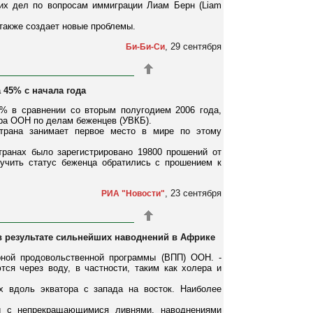
них дел по вопросам иммиграции Лиам Берн (Liam
 также создает новые проблемы.
, 29 сентября
Би-Би-Си
 45% с начала года
% в сравнении со вторым полугодием 2006 года,
ра ООН по делам беженцев (УВКБ).
трана занимает первое место в мире по этому
ранах было зарегистрировано 19800 прошений от
учить статус беженца обратились с прошением к
, 23 сентября
РИА "Новости"
 в результате сильнейших наводнений в Африке
рной продовольственной программы (ВПП) ООН. -
ся через воду, в частности, таким как холера и
х вдоль экватора с запада на восток. Наиболее
и с непрекращающимися ливнями, наводнениями