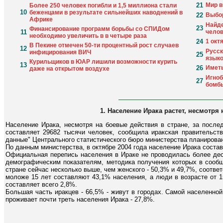
21
Мир в
Более 250 человек погибли и 1,5 миллиона стали
10
беженцами в результате сильнейших наводнений в
22
Выбор
Африке
Найде
23
Финансирование программ борьбы со СПИДом
11
челов
необходимо увеличить в в четыре раза
24
1 окт
В Пекине отмечен 50-ти процентный рост случаев
12
Русск
инфицирования ВИЧ
25
языко
Курильщиков в ЮАР лишили возможности курить
13
26
Иметь
даже на открытом воздухе
Игноб
27
бомб
1. Население Ирака растет, несмотря
Население Ирака, несмотря на боевые действия в стране, за после
составляет 29682 тысячи человек, сообщила иракская правительств
данные" Центрального статистического бюро министерства планирова
По данным министерства, в октябре 2004 года население Ирака соста
Официальная перепись населения в Ираке не проводилась более дес
демографическим показателям, методика получения которых в сообщ
стране сейчас несколько выше, чем женского - 50,3% и 49,7%, соответ
моложе 15 лет составляют 43,1% населения, а люди в возрасте от 1
составляет всего 2,8%.
Большая часть иракцев - 66,5% - живут в городах. Самой населенно
проживает почти треть населения Ирака - 27,8%.