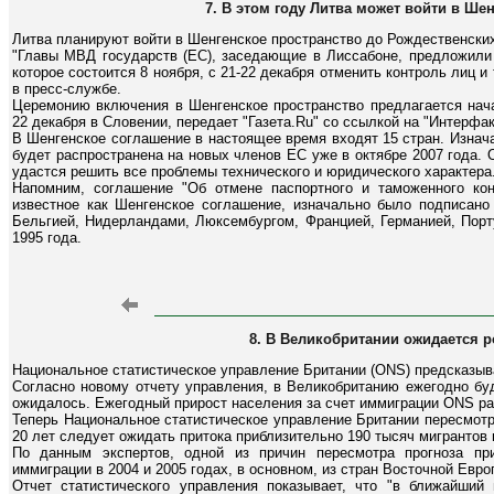
7. В этом году Литва может войти в Ше
Литва планируют войти в Шенгенское пространство до Рождественски
"Главы МВД государств (ЕС), заседающие в Лиссабоне, предложили
которое состоится 8 ноября, с 21-22 декабря отменить контроль лиц и
в пресс-службе.
Церемонию включения в Шенгенское пространство предлагается нача
22 декабря в Словении, передает "Газета.Ru" со ссылкой на "Интерфак
В Шенгенское соглашение в настоящее время входят 15 стран. Изнач
будет распространена на новых членов ЕС уже в октябре 2007 года. 
удастся решить все проблемы технического и юридического характера
Напомним, соглашение "Об отмене паспортного и таможенного ко
известное как Шенгенское соглашение, изначально было подписано
Бельгией, Нидерландами, Люксембургом, Францией, Германией, Порт
1995 года.
8. В Великобритании ожидается 
Национальное статистическое управление Британии (ONS) предсказыва
Согласно новому отчету управления, в Великобританию ежегодно бу
ожидалось. Ежегодный прирост населения за счет иммиграции ONS ран
Теперь Национальное статистическое управление Британии пересмотр
20 лет следует ожидать притока приблизительно 190 тысяч мигрантов 
По данным экспертов, одной из причин пересмотра прогноза пр
иммиграции в 2004 и 2005 годах, в основном, из стран Восточной Евро
Отчет статистического управления показывает, что "в ближайши