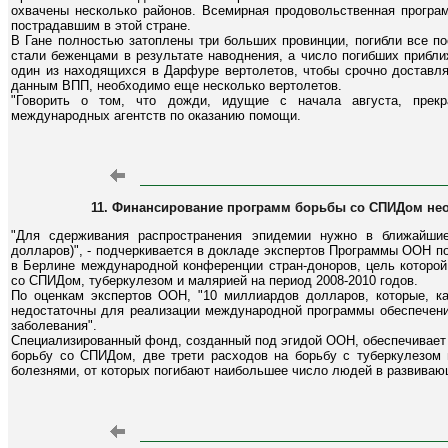
охвачены несколько районов. Всемирная продовольственная прогр
пострадавшим в этой стране.
В Гане полностью затоплены три больших провинции, погибли все п
стали беженцами в результате наводнения, а число погибших прибл
один из находящихся в Дарфуре вертолетов, чтобы срочно доставля
данным ВПП, необходимо еще несколько вертолетов.
"Говорить о том, что дожди, идущие с начала августа, прекра
международных агентств по оказанию помощи.
11. Финансирование программ борьбы со СПИДом нео
"Для сдерживания распространения эпидемии нужно в ближайши
долларов)", - подчеркивается в докладе экспертов Программы ООН 
в Берлине международной конференции стран-доноров, цель которо
со СПИДом, туберкулезом и малярией на период 2008-2010 годов.
По оценкам экспертов ООН, "10 миллиардов долларов, которые, ка
недостаточны для реализации международной программы обеспечения
заболевания".
Специализированный фонд, созданный под эгидой ООН, обеспечивает 
борьбу со СПИДом, две трети расходов на борьбу с туберкулезом 
болезнями, от которых погибают наибольшее число людей в развиваю