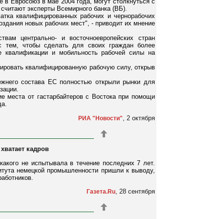
 в Евросоюз в мае 2004 года, могут столкнуться с
 считают эксперты Всемирного банка (ВБ).
атка квалифицированных рабочих и чернорабочих
здания новых рабочих мест", - приводит их мнение
твам центрально- и восточноевропейских стран
с тем, чтобы сделать для своих граждан более
ие квалификации и мобильность рабочей силы на
ртировать квалифицированную рабочую силу, открыв
ежнего состава ЕС полностью открыли рынки для
зации.
е места от гастарбайтеров с Востока при помощи
да.
, 2 октября
РИА "Новости"
хватает кадров
акого не испытывала в течение последних 7 лет.
титута немецкой промышленности пришли к выводу,
работников.
, 28 сентября
Газета.Ru