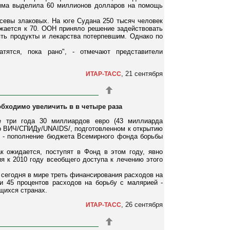
амма выделила 60 миллионов долларов на помощь
осевы злаковых. На юге Судана 250 тысяч человек
ижается к 70. ООН приняло решение задействовать
ть продукты и лекарства потерпевшим. Однако по
тятся, пока рано", - отмечают представители
, 21 сентября
ИТАР-ТАСС
бходимо увеличить в в четыре раза
е три года 30 миллиардов евро (43 миллиарда
по ВИЧ/СПИДу/UNAIDS/, подготовленном к открытию
й - пополнение бюджета Всемирного фонда борьбы
к ожидается, поступят в Фонд в этом году, явно
 к 2010 году всеобщего доступа к лечению этого
сегодня в мире треть финансирования расходов на
и 45 процентов расходов на борьбу с малярией -
щихся странах.
, 26 сентября
ИТАР-ТАСС