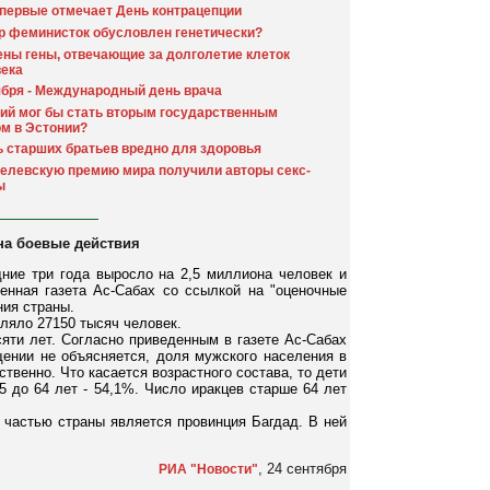
первые отмечает День контрацепции
 феминисток обусловлен генетически?
ны гены, отвечающие за долголетие клеток
ека
ября - Международный день врача
ий мог бы стать вторым государственным
м в Эстонии?
 старших братьев вредно для здоровья
елевскую премию мира получили авторы секс-
ы
 на боевые действия
дние три года выросло на 2,5 миллиона человек и
енная газета Ас-Сабах со ссылкой на "оценочные
ния страны.
вляло 27150 тысяч человек.
яти лет. Согласно приведенным в газете Ас-Сабах
ении не объясняется, доля мужского населения в
ственно. Что касается возрастного состава, то дети
5 до 64 лет - 54,1%. Число иракцев старше 64 лет
й частью страны является провинция Багдад. В ней
, 24 сентября
РИА "Новости"