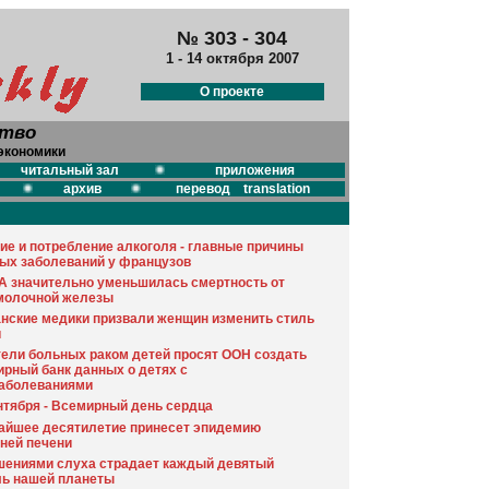
№ 303 - 304
1 - 14 октября 2007
О проекте
ство
экономики
читальный зал
приложения
архив
перевод translation
ие и потребление алкоголя - главные причины
ых заболеваний у французов
 значительно уменьшилась смертность от
молочной железы
нские медики призвали женщин изменить стиль
и
ели больных раком детей просят ООН создать
рный банк данных о детях с
заболеваниями
нтября - Всемирный день сердца
айшее десятилетие принесет эпидемию
ней печени
ениями слуха страдает каждый девятый
ь нашей планеты