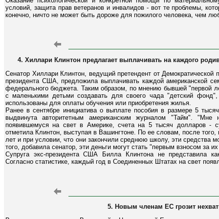
Оказание психологической и конкретной помощи по материально
условий, защита прав ветеранов и инвалидов - вот те проблемы, кот
конечно, ничто не может быть дороже для пожилого человека, чем л
4. Хиллари Клинтон предлагает выплачивать на каждого роди
Сенатор Хиллари Клинтон, ведущий претендент от Демократической п
президента США, предложила выплачивать каждой американской семь
федерального бюджета. Таким образом, по мнению бывшей "первой л
с маленькими детьми создавать для своего чада "детский фонд",
использованы для оплаты обучения или приобретения жилья.
Ранее в сентябре инициатива о выплате пособия в размере 5 тыся
выдвинута авторитетным американским журналом "Тайм". "Мне н
появившемуся на свет в Америке, счета на 5 тысяч долларов - су
отметила Клинтон, выступая в Вашингтоне. По ее словам, после того,
лет и при условии, что они закончили среднюю школу, эти средства м
того, добавила сенатор, эти деньги могут стать "первым взносом за их
Супруга экс-президента США Билла Клинтона не представила как
Согласно статистике, каждый год в Соединенных Штатах на свет поя
5. Новым членам ЕС грозит нехва