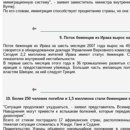
иммиграционную систему", - заявил заместитель министра внутрен
Byrne).
По его словам, иммиграция способствует процветанию страны, но она
9. Поток беженцев из Ирака вырос на
Поток беженцев из Ирака за шесть месяцев 2007 года вырос на 45
говорится в обнародованном докладе Управления Верховного комисса
Сегодня 2,2 миллиона жителей Ирака имеют статус беженцев. С
показателю внутренней нестабильности.
В первые шесть месяцев этого года в 36 промышленно развитых ст
иракцев о предоставлении убежища. Большая часть желающих пол
властям Швеции, за ней следует Греция.
10. Более 250 человек погибли и 1,5 миллиона стали беженцами
"Ситуация продолжает ухудшаться, - заявил представитель Всеми
Наводнения могут привести к вспышкам болезней, которые передают
дизентерия".
Всего от стихии пострадало 17 африканских стран, расположенны
тяжелая ситуация сложилась в Уганде, Гане и Судане.
Правительство Уганды объявило чрезвычайное положение в связ