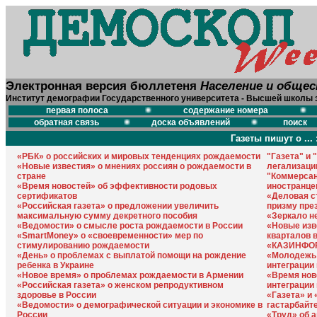
Электронная версия бюллетеня
Население и обще
Институт демографии Государственного университета - Высшей школы 
первая полоса
содержание номера
обратная связь
доска объявлений
поиск
Газеты пишут о ... 
«РБК» о российских и мировых тенденциях рождаемости
"Газета" и 
«Новые известия» о мнениях россиян о рождаемости в
легализаци
стране
"Коммерсан
«Время новостей» об эффективности родовых
иностранце
сертификатов
«Деловая с
«Российская газета» о предложении увеличить
призму пре
максимальную сумму декретного пособия
«Зеркало н
«Ведомости» о смысле роста рождаемости в России
«Новые изв
«SmartMoney» о «своевременности» мер по
кварталов 
стимулированию рождаемости
«КАЗИНФОРМ
«День» о проблемах с выплатой помощи на рождение
«Молодежь 
ребенка в Украине
интеграции
«Новое время» о проблемах рождаемости в Армении
«Время нов
«Российская газета» о женском репродуктивном
интеграции
здоровье в России
«Газета» и 
«Ведомости» о демографической ситуации и экономике в
гастарбайт
России
«Труд» об 