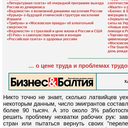
«Литературная газета» об очередной программе выхода
соотечеств
России из демкризиса
«Maariv» о
«Ведомости» о возможной динамике населения России
«Бизнес & 
«Курьер» о будущей этнической структуре населения
миграции в
Израиля
«Зеркало не
«Трибуна» и «Московская правда» об алкогольной
силы на Ук
смертности
«Новые изв
«Ведомости» о страховой и цене жизни в России и США
помощи в Р
«El Pais» о самочувствии мужчин и женщин
«Торгово-п
«Российская газета» о здоровье россиян
цивилизаци
«Московски
«The Guard
день рожде
… о цене труда и проблемах труд
К
Никто точно не знает, сколько латвийцев уе
некоторым данным, число эмигрантов составля
более 90 тысяч. А это около 3% работосп
решить проблему нехватки рабочих рук: зав
стран или пытаться вернуть своих "перел