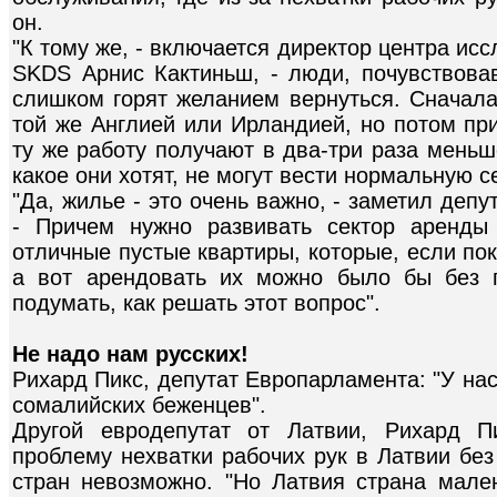
он.
"К тому же, - включается директор центра и
SKDS Арнис Кактиньш, - люди, почувствовав
слишком горят желанием вернуться. Сначала
той же Англией или Ирландией, но потом пр
ту же работу получают в два-три раза меньш
какое они хотят, не могут вести нормальную 
"Да, жилье - это очень важно, - заметил деп
- Причем нужно развивать сектор аренды
отличные пустые квартиры, которые, если поку
а вот арендовать их можно было бы без 
подумать, как решать этот вопрос".
Не надо нам русских!
Рихард Пикс, депутат Европарламента: "У на
сомалийских беженцев".
Другой евродепутат от Латвии, Рихард П
проблему нехватки рабочих рук в Латвии без
стран невозможно. "Но Латвия страна мале