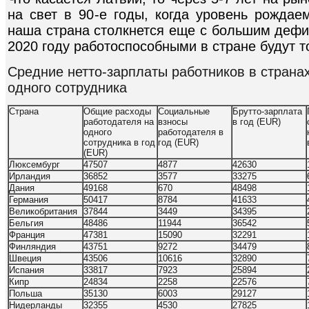
на свет в 90-е годы, когда уровень рождае
наша страна столкнется еще с большим дефиц
2020 году работоспособными в стране будут то
Средние нетто-зарплаты работников в страна
одного сотрудника
Страна
Общие расходы
Социальные
Брутто-зарплата
работодателя на
взносы
в год (EUR)
одного
работодателя в
сотрудника в год
год (EUR)
(EUR)
Люксембург
47507
4877
42630
Ирландия
36852
3577
33275
Дания
49168
670
48498
Германия
50417
8784
41633
Великобритания
37844
3449
34395
Бельгия
48486
11944
36542
Франция
47381
15090
32291
Финляндия
43751
9272
34479
Швеция
43506
10616
32890
Испания
33817
7923
25894
Кипр
24834
2258
22576
Польша
35130
6003
29127
Нидерланды
32355
4530
27825