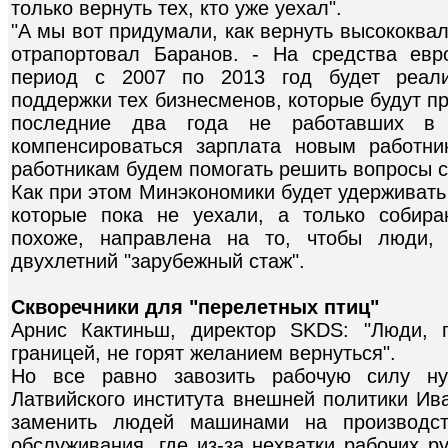
только вернуть тех, кто уже уехал".
"А мы вот придумали, как вернуть высококва
отрапортовал Баранов. - На средства евр
период с 2007 по 2013 год будет реали
поддержки тех бизнесменов, которые будут п
последние два года не работавших в 
компенсироваться зарплата новым работни
работникам будем помогать решить вопросы с
Как при этом Минэкономики будет удерживать
которые пока не уехали, а только собира
похоже, направлена на то, чтобы люди, 
двухлетний "зарубежный стаж".
Скворечники для "перелетных птиц"
Арнис Кактиньш, директор SKDS: "Люди, 
границей, не горят желанием вернуться".
Но все равно завозить рабочую силу ну
Латвийского института внешней политики Ив
заменить людей машинами на производст
обслуживания, где из-за нехватки рабочих р