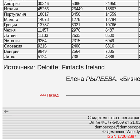
Австрия
30346
5396
24950
Италия
45256
26449
18807
Португалия
18017
3458
14559
Мальта
14073
1279
12794
Греция
13787
3021
10766
Чехия
11457
2970
8487
Латвия
11133
2633
8500
Эстония
9264
2315
6949
Словакия
9216
2400
6816
Венгрия
9949
2564
7385
Литва
5124
738
4386
Источники: Deloitte; Finfacts Ireland
Елена
РЫЛЕЕВА
. «Бизн
<<< Назад
Свидетельство о регистра
Эл № ФС77-54569 от 21.03.
demoscope@demoscop
© Демоскоп Weekly
ISSN 1726-2887