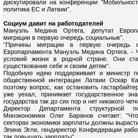
дискутировали на конференции "Мобильнос
политика ЕС и Латвии".
Социум давит на работодателей
Мануэль Медина Ортега, депутат Европа
миграции в первую очередь социальные".
"Причины миграции в первую очередь с
Европарламента Мануэль Медина Ортега. - Ч
условий жизни в родной стране. Они ста
существование себе и своим детям".
Подобную идею поддерживает и министр п
общественной интеграции Латвии Оскар Ка
поэтому вопрос, как остановить гастарбайте
уже уехал, принимает государственное зн
государства так до сих пор и нет никакого чет
Директор Департамента структурной п
Минэкономики Олег Баранов считает: "Чт
секторах экономики зарплаты должны вырасти 
Элина Эгле, гендиректор Конфедерации рабо
так повышать зарплаты".