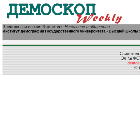
Электронная версия бюллетеня
Население и общество
Институт демографии Государственного университета - Высшей школы 
Свидетель
Эл № ФС77
demos
© 