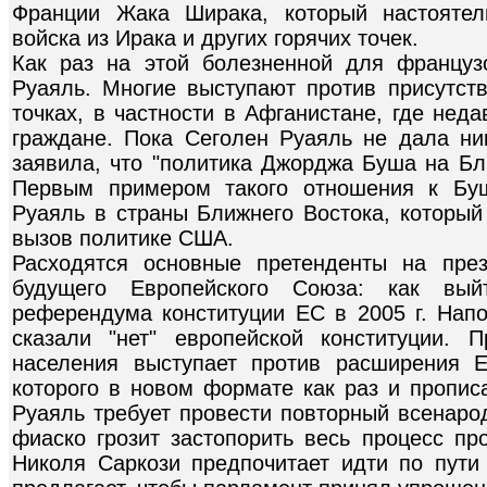
Франции Жака Ширака, который настоятел
войска из Ирака и других горячих точек.
Как раз на этой болезненной для француз
Руаяль. Многие выступают против присутств
точках, в частности в Афганистане, где не
граждане. Пока Сеголен Руаяль не дала ни
заявила, что "политика Джорджа Буша на Бл
Первым примером такого отношения к Буш
Руаяль в страны Ближнего Востока, который
вызов политике США.
Расходятся основные претенденты на пре
будущего Европейского Союза: как вы
референдума конституции ЕС в 2005 г. Нап
сказали "нет" европейской конституции. 
населения выступает против расширения 
которого в новом формате как раз и пропис
Руаяль требует провести повторный всенарод
фиаско грозит застопорить весь процесс пр
Николя Саркози предпочитает идти по пути