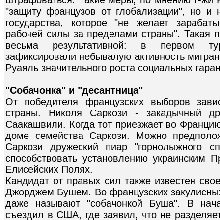
"защиту французов от глобализации", но и 
государства, которое "не желает зарабат
рабочей силы за пределами страны". Такая 
весьма результативной: в первом ту
зафиксировали небывалую активность мигран
Руаяль значительного роста социальных гаран
"Собачонка" и "десантница"
От победителя французских выборов зави
страны. Николя Саркози - закадычный др
Саакашвили. Когда тот приезжает во Францию
доме семейства Саркози. Можно предполож
Саркози дружеский пиар "горнолыжного с
способствовать установлению украинским П
Елисейских Полях.
Кандидат от правых сил также известен сво
Джорджем Бушем. Во французских закулисных
даже называют "собачонкой Буша". В нач
съездил в США, где заявил, что не разделяе