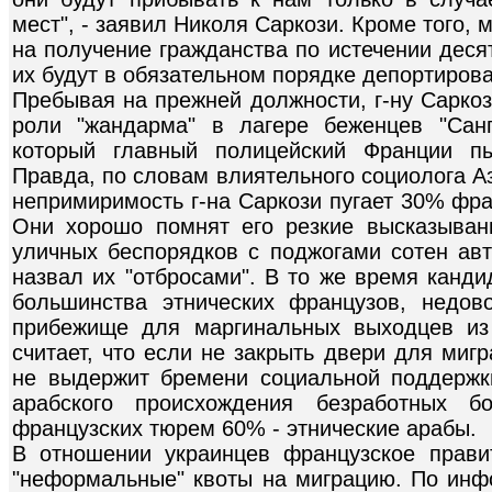
мест", - заявил Николя Саркози. Кроме того,
на получение гражданства по истечении деся
их будут в обязательном порядке депортирова
Пребывая на прежней должности, г-ну Саркоз
роли "жандарма" в лагере беженцев "Сан
который главный полицейский Франции пы
Правда, по словам влиятельного социолога Аз
непримиримость г-на Саркози пугает 30% фра
Они хорошо помнят его резкие высказыван
уличных беспорядков с поджогами сотен авт
назвал их "отбросами". В то же время канд
большинства этнических французов, недо
прибежище для маргинальных выходцев из
считает, что если не закрыть двери для миг
не выдержит бремени социальной поддержк
арабского происхождения безработных 
французских тюрем 60% - этнические арабы.
В отношении украинцев французское прави
"неформальные" квоты на миграцию. По инфо