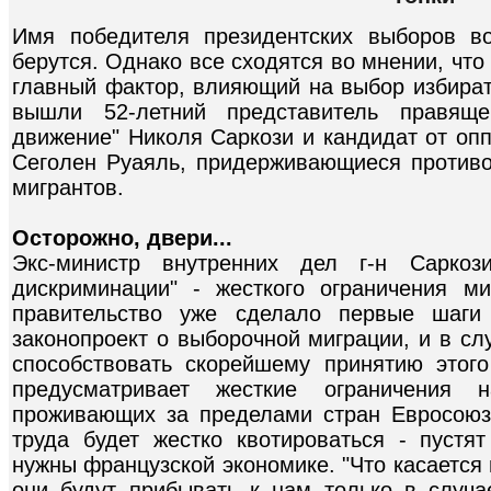
Имя победителя президентских выборов в
берутся. Однако все сходятся во мнении, что
главный фактор, влияющий на выбор избират
вышли 52-летний представитель правящ
движение" Николя Саркози и кандидат от оп
Сеголен Руаяль, придерживающиеся против
мигрантов.
Осторожно, двери...
Экс-министр внутренних дел г-н Саркоз
дискриминации" - жесткого ограничения м
правительство уже сделало первые шаги
законопроект о выборочной миграции, и в сл
способствовать скорейшему принятию этог
предусматривает жесткие ограничения
проживающих за пределами стран Евросоюз
труда будет жестко квотироваться - пустят
нужны французской экономике. "Что касается
они будут прибывать к нам только в случ