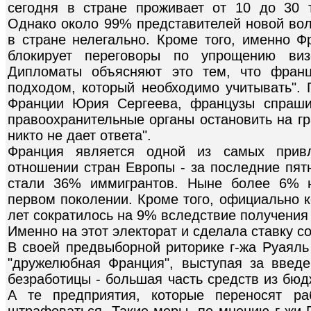
сегодня в стране проживает от 10 до 30 
Однако около 99% представителей новой вол
в стране нелегально. Кроме того, именно Ф
блокирует переговоры по упрощению ви
Дипломаты объясняют это тем, что франц
подходом, который необходимо учитывать". 
Франции Юрия Сергеева, французы спраши
правоохранительные органы остановить на гр
никто не дает ответа".
Франция является одной из самых привл
отношении стран Европы - за последние пят
стали 36% иммигрантов. Ныне более 6% н
первом поколении. Кроме того, официально к
лет сократилось на 9% вследствие получения
Именно на этот электорат и сделала ставку с
В своей предвыборной риторике г-жа Руаяль
"дружелюбная Франция", выступая за введ
безработицы - большая часть средств из бюд
А те предприятия, которые переносят ра
штрафоваться. Такие меры, по мнению г-жи 