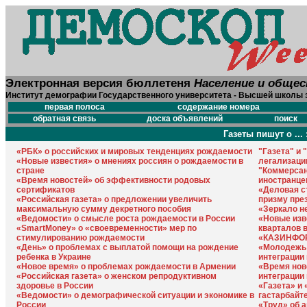
Электронная версия бюллетеня
Население и обще
Институт демографии Государственного университета - Высшей школы 
первая полоса
содержание номера
обратная связь
доска объявлений
поиск
Газеты пишут о ... 
«РБК» о российских и мировых тенденциях рождаемости
"Газета" и 
«Новые известия» о мнениях россиян о рождаемости в
легализаци
стране
"Коммерсан
«Время новостей» об эффективности родовых
иностранце
сертификатов
«Деловая с
«Российская газета» о предложении увеличить
призму пре
максимальную сумму декретного пособия
«Зеркало н
«Ведомости» о смысле роста рождаемости в России
«Новые изв
«SmartMoney» о «своевременности» мер по
кварталов 
стимулированию рождаемости
«КАЗИНФОРМ
«День» о проблемах с выплатой помощи на рождение
«Молодежь 
ребенка в Украине
интеграции
«Новое время» о проблемах рождаемости в Армении
«Время нов
«Российская газета» о женском репродуктивном
интеграции
здоровье в России
«Газета» и 
«Ведомости» о демографической ситуации и экономике в
гастарбайт
России
«Труд» об 