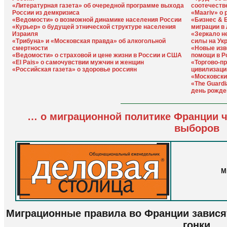
«Литературная газета» об очередной программе выхода
соотечеств
России из демкризиса
«Maariv» о
«Ведомости» о возможной динамике населения России
«Бизнес & 
«Курьер» о будущей этнической структуре населения
миграции в
Израиля
«Зеркало не
«Трибуна» и «Московская правда» об алкогольной
силы на Ук
смертности
«Новые изв
«Ведомости» о страховой и цене жизни в России и США
помощи в Р
«El Pais» о самочувствии мужчин и женщин
«Торгово-п
«Российская газета» о здоровье россиян
цивилизаци
«Московски
«The Guard
день рожде
… о миграционной политике Франции ч
выборов
М
Миграционные правила во Франции завися
гонки