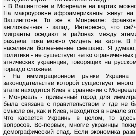
- В Вашингтоне и Монреале на картах можно
На макроуровне афроамериканцы живут на 
Вашингтоне. То же в Монреале: франкояз
англоязычная - запад. Интересно, что сей
мигранты оседают в районах между этими
раздела пока можно увидеть на карте. В 
население более-менее смешано. Я думаю,
политики - не существует четко ограниченных 
этнических украинцев, говорящих на русско
гораздо сложнее.
- На иммиграционном рынке Украина 
законодательстве которой существует много 
этапе находится Киев в сравнении с Монреа
- Монреаль - привычный город для иммигра
была связана с правительством и где не бы
смысле он, как и Киев, находится в начале эт
Что касается Украины в целом, то здес
вопросов. Во-первых, многие украинцы поки
демографический спад. Если экономика разв