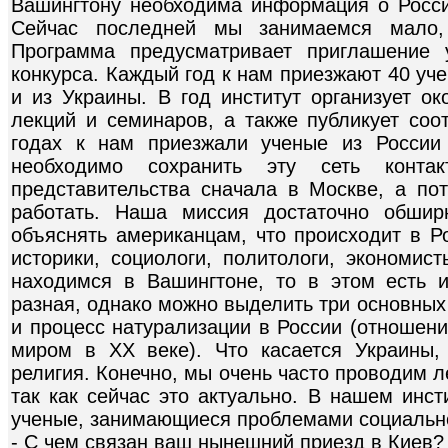
Вашингтону необходима информация о России
Сейчас последней мы занимаемся мало, 
Программа предусматривает приглашение
конкурса. Каждый год к нам приезжают 40 уче
и из Украины. В год институт организует о
лекций и семинаров, а также публикует соо
годах к нам приезжали ученые из России
необходимо сохранить эту сеть конта
представительства сначала в Москве, а п
работать. Наша миссия достаточно обшир
объяснять американцам, что происходит в Р
историки, социологи, политологи, экономис
находимся в Вашингтоне, то в этом есть и
разная, однако можно выделить три основных
и процесс натурализации в России (отношен
миром в ХХ веке). Что касается Украины,
религия. Конечно, мы очень часто проводим 
так как сейчас это актуально. В нашем инст
ученые, занимающиеся проблемами социально
- С чем связан ваш нынешний приезд в Киев?