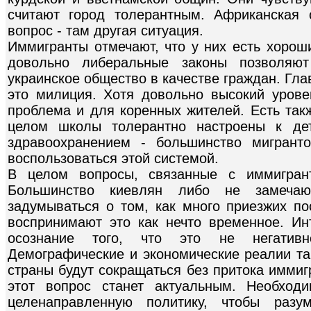
считают город толерантным. Африканская 
вопрос - там другая ситуация.
Иммигранты отмечают, что у них есть хорош
довольно либеральные законы позволяю
украинское общество в качестве граждан. Гл
это милиция. Хотя довольно высокий уровен
проблема и для коренных жителей. Есть так
целом школы толерантно настроены к де
здравоохранением - большинство мигрант
воспользоваться этой системой.
В целом вопросы, связанные с иммигран
Большинство киевлян либо не замеча
задумываться о том, как много приезжих по
воспринимают это как нечто временное. Ин
осознание того, что это не негатив
Демографические и экономические реалии та
страны будут сокращаться без притока иммиг
этот вопрос станет актуальным. Необход
целенаправленную политику, чтобы разу