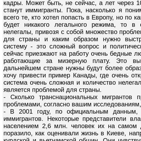
кадры. Может быть, не сейчас, а лет через 
станут иммигранты. Пока, насколько я пон
всего те, кто хотел попасть в Европу, но по к
будет никакого легального режима, то в 
нелегалы, привозя с собой множество пробл
для страны и каким образом нужно выстр
систему - это сложный вопрос и политиче
сейчас приезжают на работу очень бедные лю
работающие за мизерную плату. Это вы
дальнейшем стране нужны будут более обра
хочу привести пример Канады, где очень от
система очень сложная и количество нелегал
является проблемой для страны.
- Сколько транснациональных мигрантов 
проблемами, согласно вашим исследованиям,
- В 2001 году, по официальным данным,
иммигрантов. Некоторые представители вла
населением 2,6 млн. человек их на самом
поразило, как оценивали жизнь в Киеве, нап
курдской и вьетнамской общин. Они чувств