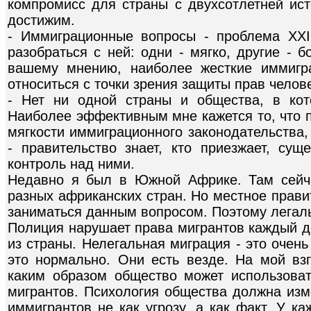
компромисс для страны с двухсотлетней ист
достижим.
- Иммиграционные вопросы - проблема XXI
разобраться с ней: одни - мягко, другие - б
вашему мнению, наиболее жесткие иммигр
относиться с точки зрения защиты прав челов
- Нет ни одной страны и общества, в ко
Наиболее эффективным мне кажется то, что п
мягкости иммиграционного законодательства,
- правительство знает, кто приезжает, су
контроль над ними.
Недавно я был в Южной Африке. Там сейч
разных африканских стран. Но местное правит
заниматься данным вопросом. Поэтому легаль
Полиция нарушает права мигрантов каждый д
из страны. Нелегальная миграция - это очен
это нормально. Они есть везде. На мой вз
каким образом общество может использоват
мигрантов. Психология общества должна изм
иммигрантов не как угрозу, а как факт. У к