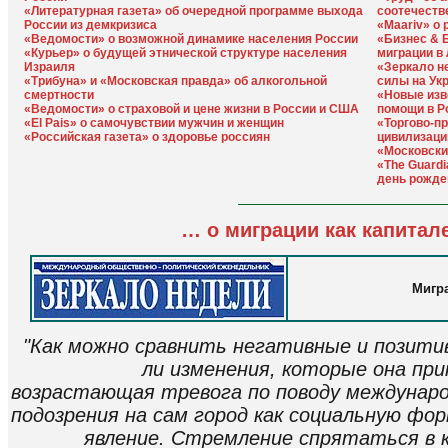
«Литературная газета» об очередной программе выхода
соотечеств
России из демкризиса
«Maariv» о
«Ведомости» о возможной динамике населения России
«Бизнес & 
«Курьер» о будущей этнической структуре населения
миграции в
Израиля
«Зеркало не
«Трибуна» и «Московская правда» об алкогольной
силы на Ук
смертности
«Новые изв
«Ведомости» о страховой и цене жизни в России и США
помощи в Р
«El Pais» о самочувствии мужчин и женщин
«Торгово-п
«Российская газета» о здоровье россиян
цивилизаци
«Московски
«The Guard
день рожде
… о миграции как капитал
Мигра
"Как можно сравнить негативные и позит
ли изменения, которые она пр
возрастающая тревога по поводу междунар
подозрения на сам город как социальную фор
явление. Стремление спрятаться в к