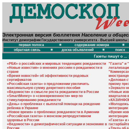
Электронная версия бюллетеня
Население и обще
Институт демографии Государственного университета - Высшей школы 
первая полоса
содержание номера
обратная связь
доска объявлений
поиск
Газеты пишут о ... 
«РБК» о российских и мировых тенденциях рождаемости
"Газета" и 
«Новые известия» о мнениях россиян о рождаемости в
легализаци
стране
"Коммерсан
«Время новостей» об эффективности родовых
иностранце
сертификатов
«Деловая с
«Российская газета» о предложении увеличить
призму пре
максимальную сумму декретного пособия
«Зеркало н
«Ведомости» о смысле роста рождаемости в России
«Новые изв
«SmartMoney» о «своевременности» мер по
кварталов 
стимулированию рождаемости
«КАЗИНФОРМ
«День» о проблемах с выплатой помощи на рождение
«Молодежь 
ребенка в Украине
интеграции
«Новое время» о проблемах рождаемости в Армении
«Время нов
«Российская газета» о женском репродуктивном
интеграции
здоровье в России
«Газета» и 
«Ведомости» о демографической ситуации и экономике в
гастарбайт
России
«Труд» об 