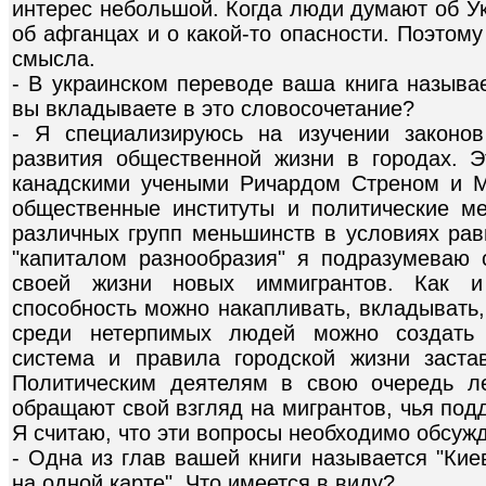
интерес небольшой. Когда люди думают об Ук
об афганцах и о какой-то опасности. Поэтому
смысла.
- В украинском переводе ваша книга называе
вы вкладываете в это словосочетание?
- Я специализируюсь на изучении законов
развития общественной жизни в городах. 
канадскими учеными Ричардом Стреном и 
общественные институты и политические м
различных групп меньшинств в условиях рав
"капиталом разнообразия" я подразумеваю 
своей жизни новых иммигрантов. Как и 
способность можно накапливать, вкладывать,
среди нетерпимых людей можно создать 
система и правила городской жизни заста
Политическим деятелям в свою очередь ле
обращают свой взгляд на мигрантов, чья под
Я считаю, что эти вопросы необходимо обсуж
- Одна из глав вашей книги называется "Кие
на одной карте". Что имеется в виду?