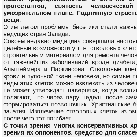
протестантов, святость человеческ
умозрительном плане. Подлинную страст
вещи.
Этим летом проблемы биоэтики стали важн
ведущих стран Запада.
Совсем недавно медицина совершила настоя
целебные возможности у т. н. стволовых клет
строительным материалом для ремонта челове
от тяжелейших заболеваний вроде диабета,
Альцгеймера и Паркинсона. Стволовые клет
крови и пупочной ткани человека, но самые 
виды этих клеток можно извлекать из челове
не может утверждать наверняка, когда возни
полагают, что через пару недель после зач
формироваться позвоночник. Христианские б
зачатия. Извлечение стволовых клеток из эм
после чего тот погибает.
С точки зрения многих консервативных хр
зрения их оппонентов, средство для спасе