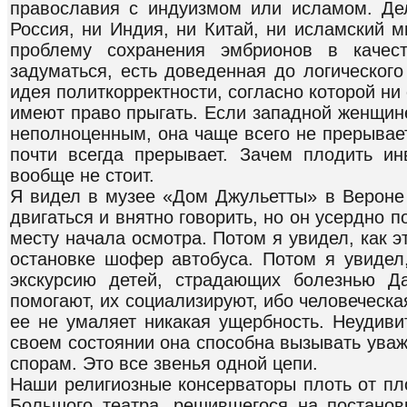
православия с индуизмом или исламом. Де
Россия, ни Индия, ни Китай, ни исламский м
проблему сохранения эмбрионов в качес
задуматься, есть доведенная до логического
идея политкорректности, согласно которой ни 
имеют право прыгать. Если западной женщине
неполноценным, она чаще всего не прерывае
почти всегда прерывает. Зачем плодить и
вообще не стоит.
Я видел в музее «Дом Джульетты» в Вероне 
двигаться и внятно говорить, но он усердно п
месту начала осмотра. Потом я увидел, как э
остановке шофер автобуса. Потом я увидел,
экскурсию детей, страдающих болезнью Д
помогают, их социализируют, ибо человеческая
ее не умаляет никакая ущербность. Неудиви
своем состоянии она способна вызывать уваж
спорам. Это все звенья одной цепи.
Наши религиозные консерваторы плоть от пло
Большого театра, решившегося на постанов