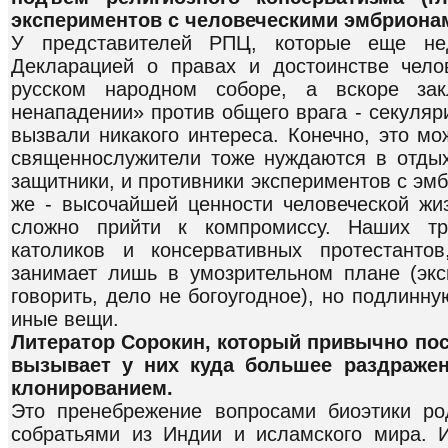
экспериментов с человеческими эмбрионам
У представителей РПЦ, которые еще не
Декларацией о правах и достоинстве чело
русском народном соборе, а вскоре за
ненападении» против общего врага - секуля
вызвали никакого интереса. Конечно, это мо
священнослужители тоже нуждаются в отдых
защитники, и противники экспериментов с эмб
же - высочайшей ценности человеческой жи
сложно прийти к компромиссу. Наших тр
католиков и консервативных протестантов
занимает лишь в умозрительном плане (эк
говорить, дело не богоугодное), но подлинн
иные вещи.
Литератор Сорокин, который привычно по
вызывает у них куда большее раздражен
клонированием.
Это пренебрежение вопросами биоэтики ро
собратьями из Индии и исламского мира. 