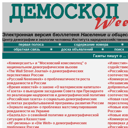
Электронная версия бюллетеня
Население и обще
Центр демографии и экологии человека Института народнохозяйственно
первая полоса
содержание номера
обратная связь
доска объявлений
поиск
Газеты пишут о ... 
«Коммерсантъ» и "Московский комсомолец" о
«Известия»
национальном демографическом вызове
содействию
«The Wall Street Journal» о демографических
«Российска
перспективах России
соотечеств
«Русский Newsweek» о проблематичности роста
«Коммерсан
рождаемости в России
«Независим
«Время новостей» о законе «О материнском капитале»
добровольн
«Газета» о выездном заседании Совета при Президенте
«Российска
по реализации нацпроектов и демографической политике
соотечеств
«Российская газета» о социально-демографических
«Новая газ
аспектах разрабатываемой программы развития России
переселенц
«Зеркало недели» о проблемах матстимулирования
«Новые изв
рождаемости на Украине
России»
«Gazeta.kz» о семейной политике и демографической
«Новые изв
ситуации в Казахстане
«Коммерсан
«НГ-регионы» и «Die Welt» о демографических
проверках 
проблемах России
«Российская