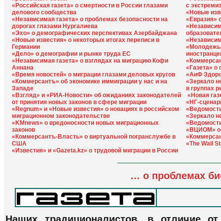
«Российская газета» о смертности в России глазами
с экстреми
делового сообщества
«Новые изв
«Независимая газета» о проблемах безопасности на
«Евразия» 
дорогах глазами Нургалиева
«Независим
«Эхо» о демографических перспективах Азербайджана
образовате
«Новые известия» о некоторых итогах переписи в
«Независим
Германии
«Молодежь 
«Дело» о демографии и рынке труда ЕС
иностранце
«Независимая газета» о взглядах на миграцию Кофи
«Коммерсан
Аннана
«Газета» о
«Время новостей» о миграции глазами деловых кругов
«АиФ Здоро
«Коммерсантъ» об экономике иммиграции у нас и на
«Зеркало н
Западе
в группах р
«Взгляд» и «РИА-Новости» об ожиданиях законодателей
«Новая газ
от принятия новых законов в сфере миграции
«НГ-сценар
«Regnum» и «Новые известия» о новациях в российском
«Ведомости
миграционном законодательстве
«Зеркало н
«KMnews» о вредоносности новых миграционных
«Ведомости
законов
«ВЦИОМ» о 
«Коммерсантъ-Власть» о виртуальной погранслужбе в
«Коммерсан
США
«The Wall S
«Известия» и «Gazeta.kz» о трудовой миграции в России
… о проблемах би
Наших традиционалистов, в отличие от