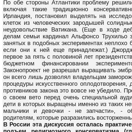
По обе стороны Атлантики проблему решили
включая такие традиционно консерватив
Ирландия, постановил выделять на исслед
клеток из человеческих зародышей солидны
неудовольствие Ватикана. (Еще в ходе де
делам семьи кардинал Альфонсо Трухильо з
занятых в подобных экспериментах неплохо б
если они к ней еще принадлежат.) Джорд
первое за пять с половиной лет президентст
бюджетном финансировании эксперимен
Законопроект не разрешал выращивать эмбри
он всего лишь дозволял владельцам заморож
процедуры искусственного оплодотворения, 
противников закона это вовсе не убедило. П
о своем вето перед очень специальной ауди
дети в которых выращены именно из таких н
мальчики и девочки - не запчасти», - о
родителям, которые разразились восторженн
В России эта дискуссия осталась практич
подъем религиозного консерватизма (