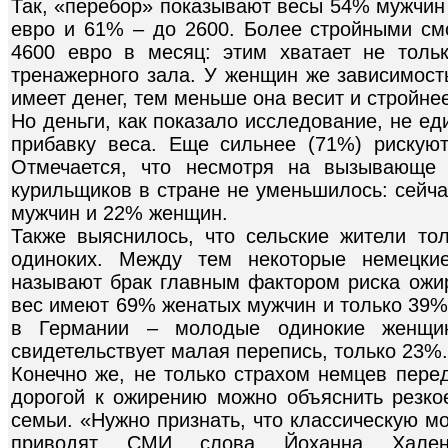
Так, «перебор» показывают весы 54% мужчин
евро и 61% – до 2600. Более стройными см
4600 евро в месяц: этим хватает не толь
тренажерного зала. У женщин же зависимост
имеет денег, тем меньше она весит и стройне
Но деньги, как показало исследование, не е
прибавку веса. Еще сильнее (71%) рискуют
Отмечается, что несмотря на вызывающе 
курильщиков в стране не уменьшилось: сейча
мужчин и 22% женщин.
Также выяснилось, что сельские жители т
одиноких. Между тем некоторые немецки
называют брак главным фактором риска ожир
вес имеют 69% женатых мужчин и только 39%
в Германии – молодые одинокие женщин
свидетельствует малая перепись, только 23%.
Конечно же, не только страхом немцев пере
дорогой к ожирению можно объяснить резко
семьи. «Нужно признать, что классическую м
приводят СМИ слова Йоханна Халена