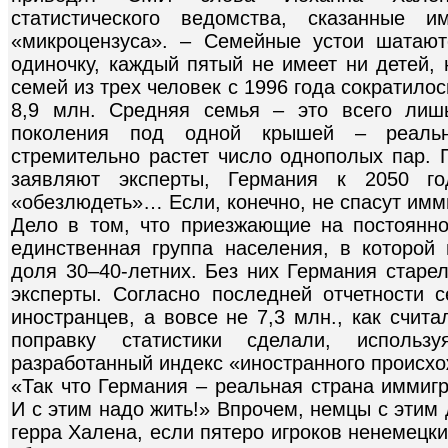
статистического ведомства, сказанные и
«микроцензуса». – Семейные устои шатаю
одиночку, каждый пятый не имеет ни детей, 
семей из трех человек с 1996 года сократилос
8,9 млн. Средняя семья – это всего лишь
поколения под одной крышей – реаль
стремительно растет число однополых пар. 
заявляют эксперты, Германия к 2050 го
«обезлюдеть»… Если, конечно, не спасут имм
Дело в том, что приезжающие на постоянн
единственная группа населения, в которой
доля 30–40-летних. Без них Германия старе
эксперты. Согласно последней отчетности с
иностранцев, а вовсе не 7,3 млн., как счит
поправку статистики сделали, использ
разработанный индекс «иностранного происх
«Так что Германия – реальная страна иммигр
И с этим надо жить!» Впрочем, немцы с этим 
герра Халена, если пятеро игроков ненемецк