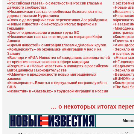
«Российская газета» о смертности в России глазами
с экстреми
делового сообщества
«Новые изв
«Независимая газета» о проблемах безопасности на
«Евразия» 
дорогах глазами Нургалиева
«Независим
«Эхо» о демографических перспективах Азербайджана
образовате
«Новые известия» о некоторых итогах переписи в
«Независим
Германии
«Молодежь 
«Дело» о демографии и рынке труда ЕС
иностранце
«Независимая газета» о взглядах на миграцию Кофи
«Коммерсан
Аннана
«Газета» о
«Время новостей» о миграции глазами деловых кругов
«АиФ Здоро
«Коммерсантъ» об экономике иммиграции у нас и на
«Зеркало н
Западе
в группах р
«Взгляд» и «РИА-Новости» об ожиданиях законодателей
«Новая газ
от принятия новых законов в сфере миграции
«НГ-сценар
«Regnum» и «Новые известия» о новациях в российском
«Ведомости
миграционном законодательстве
«Зеркало н
«KMnews» о вредоносности новых миграционных
«Ведомости
законов
«ВЦИОМ» о 
«Коммерсантъ-Власть» о виртуальной погранслужбе в
«Коммерсан
США
«The Wall S
«Известия» и «Gazeta.kz» о трудовой миграции в России
… о некоторых итогах пере
Много