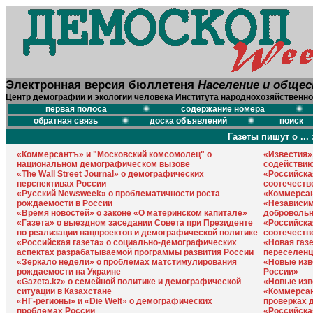
Электронная версия бюллетеня
Население и обще
Центр демографии и экологии человека Института народнохозяйственно
первая полоса
содержание номера
обратная связь
доска объявлений
поиск
Газеты пишут о ... 
«Коммерсантъ» и "Московский комсомолец" о
«Известия»
национальном демографическом вызове
содействию
«The Wall Street Journal» о демографических
«Российска
перспективах России
соотечеств
«Русский Newsweek» о проблематичности роста
«Коммерсан
рождаемости в России
«Независим
«Время новостей» о законе «О материнском капитале»
добровольн
«Газета» о выездном заседании Совета при Президенте
«Российска
по реализации нацпроектов и демографической политике
соотечеств
«Российская газета» о социально-демографических
«Новая газ
аспектах разрабатываемой программы развития России
переселенц
«Зеркало недели» о проблемах матстимулирования
«Новые изв
рождаемости на Украине
России»
«Gazeta.kz» о семейной политике и демографической
«Новые изв
ситуации в Казахстане
«Коммерсан
«НГ-регионы» и «Die Welt» о демографических
проверках 
проблемах России
«Российская